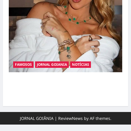
FAMOSOS
JORNAL GOIANIA
NOTÍCIAS
Ministério Público pede R$ 120 milhões de
Virgínia Fonseca e Blaze por suposta
divulgação abusiva de apostas
JORNAL GOIÂNIA
|
ReviewNews
by AF themes.