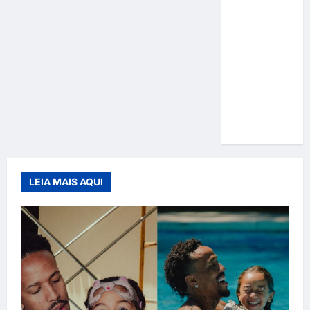
Gracyanne
Barbosa
muda
rumo
estético e
aposta em
visual mais
natural
LEIA MAIS AQUI