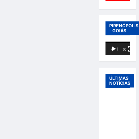
PIRENÓPOLIS
– GOIÁS
Tocador
00:00
06:40
de
vídeo
ÚLTIMAS
NOTÍCIAS
Entre o
futebol e a
paternidade:
Éder
Militão
emociona