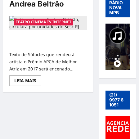
Andrea Beltrão
RÁDIO
NOVA
MPB
TEATRO CINEMA TV INTERNET
‘Antígona’, com Andrea Beltrão,
circulará por unidades do Sesc RJ
Texto de Sófocles que rendeu à
artista o Prêmio APCA de Melhor
Atriz em 2017 será encenado...
Read
LEIA MAIS
more
about
‘Antígona’,
(21)
com
9977 6
Andrea
1051
Beltrão,
circulará
por
unidades
do
Sesc
RJ