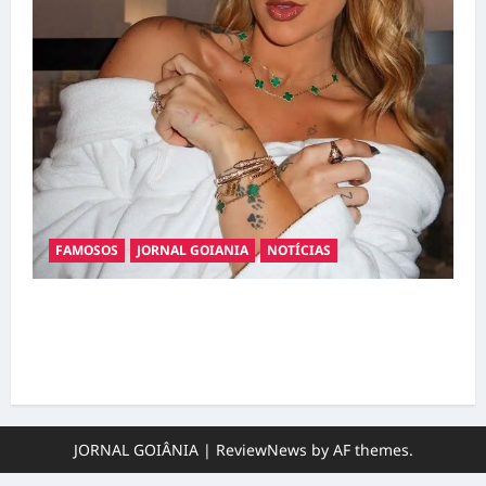
FAMOSOS
JORNAL GOIANIA
NOTÍCIAS
Ministério Público pede R$ 120 milhões de
Virgínia Fonseca e Blaze por suposta
divulgação abusiva de apostas
JORNAL GOIÂNIA
|
ReviewNews
by AF themes.