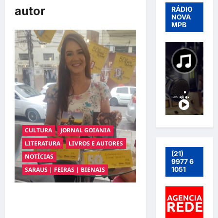
autor
RÁDIO
NOVA
MPB
CULTURA
JORNAL GOIANIA
LITERATURA
LIVROS E AUTORES
(21)
NOTÍCIAS
9977 6
1051
SARAUS | FEIRAS | BIENAIS
Lançamento dos livros
“Enlouqueceu?” e “Biviana” Livros
escritos pela autora Elaine Regina