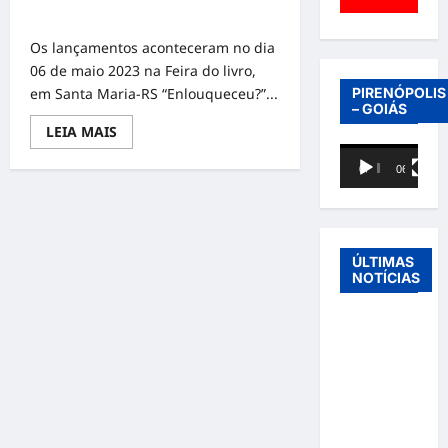
Dias Severo da Rosa
Os lançamentos aconteceram no dia
06 de maio 2023 na Feira do livro,
em Santa Maria-RS “Enlouqueceu?”...
PIRENÓPOLIS
– GOIÁS
Read
LEIA MAIS
more
Tocador
about
Lançamento
00:00
06:40
de
dos
livros
vídeo
“Enlouqueceu?”
e
“Biviana”
Livros
ÚLTIMAS
escritos
NOTÍCIAS
pela
autora
Elaine
Entre o
Regina
Dias
futebol e a
Severo
da
paternidade:
Rosa
Éder
Militão
emociona