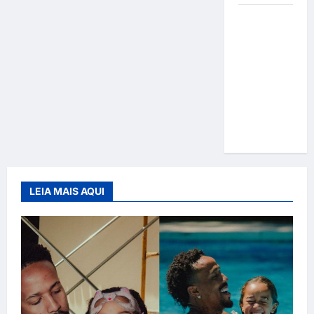
Gracyanne
Barbosa
muda
rumo
estético e
aposta em
visual mais
natural
LEIA MAIS AQUI