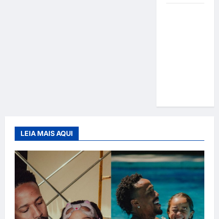
Gracyanne
Barbosa
muda
rumo
estético e
aposta em
visual mais
natural
LEIA MAIS AQUI