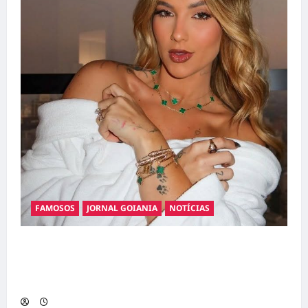
FAMOSOS
JORNAL GOIANIA
NOTÍCIAS
Ministério Público pede R$ 120 milhões de
Virgínia Fonseca e Blaze por suposta
divulgação abusiva de apostas