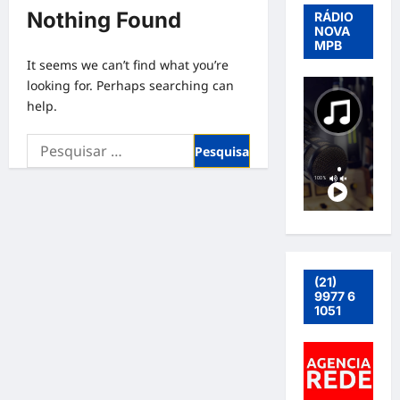
Nothing Found
RÁDIO
NOVA
MPB
It seems we can’t find what you’re
looking for. Perhaps searching can
help.
Pesquisar
por:
(21)
9977 6
1051