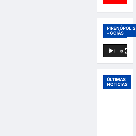
PIRENÓPOLIS
– GOIÁS
Tocador
00:00
06:40
de
vídeo
ÚLTIMAS
NOTÍCIAS
Entre o
futebol e a
paternidade:
Éder
Militão
emociona