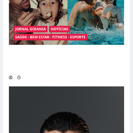
JORNAL GOIANIA
NOTÍCIAS
SAÚDE - BEM ESTAR - FITNESS - ESPORTE
Entre o futebol e a paternidade: Éder Militão
emociona ao compartilhar momentos
especiais com a filha Cecília