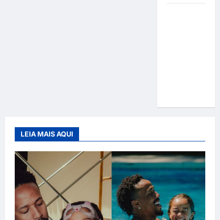
Gracyanne
Barbosa
muda
rumo
estético e
aposta em
visual mais
natural
LEIA MAIS AQUI