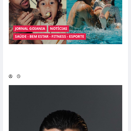
JORNAL GOIANIA
NOTÍCIAS
SAÚDE - BEM ESTAR - FITNESS - ESPORTE
Entre o futebol e a paternidade: Éder Militão
emociona ao compartilhar momentos
especiais com a filha Cecília