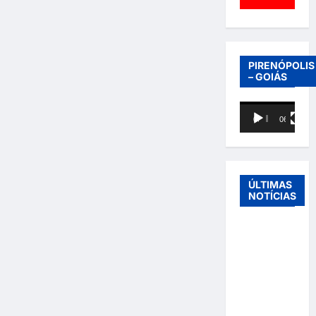
PIRENÓPOLIS
– GOIÁS
Tocador
00:00
06:40
de
vídeo
ÚLTIMAS
NOTÍCIAS
Entre o
futebol e a
paternidade:
Éder
Militão
emociona