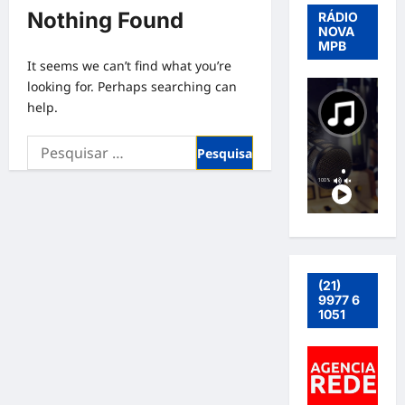
Nothing Found
RÁDIO
NOVA
MPB
It seems we can’t find what you’re
looking for. Perhaps searching can
help.
Pesquisar
por:
(21)
9977 6
1051