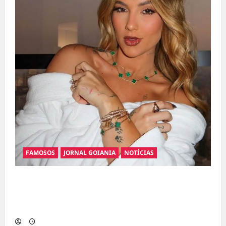
FAMOSOS
JORNAL GOIANIA
NOTÍCIAS
Ministério Público pede R$ 120 milhões de
Virgínia Fonseca e Blaze por suposta
divulgação abusiva de apostas