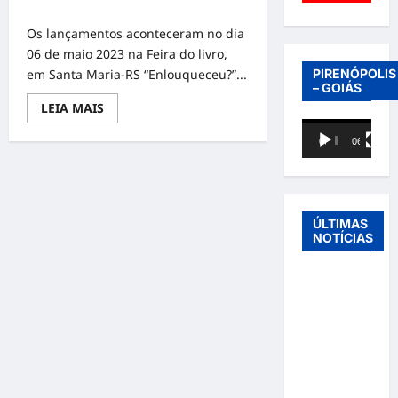
Dias Severo da Rosa
Os lançamentos aconteceram no dia
06 de maio 2023 na Feira do livro,
em Santa Maria-RS “Enlouqueceu?”...
PIRENÓPOLIS
– GOIÁS
Read
LEIA MAIS
more
Tocador
about
Lançamento
00:00
06:40
de
dos
livros
vídeo
“Enlouqueceu?”
e
“Biviana”
Livros
ÚLTIMAS
escritos
NOTÍCIAS
pela
autora
Elaine
Entre o
Regina
Dias
futebol e a
Severo
da
paternidade:
Rosa
Éder
Militão
emociona