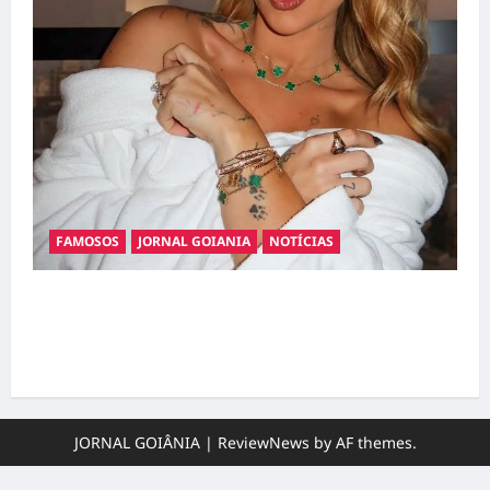
FAMOSOS
JORNAL GOIANIA
NOTÍCIAS
Ministério Público pede R$ 120 milhões de
Virgínia Fonseca e Blaze por suposta
divulgação abusiva de apostas
JORNAL GOIÂNIA
|
ReviewNews
by AF themes.