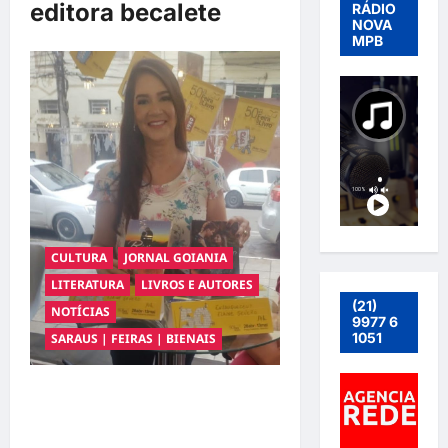
editora becalete
RÁDIO
NOVA
MPB
CULTURA
JORNAL GOIANIA
LITERATURA
LIVROS E AUTORES
(21)
NOTÍCIAS
9977 6
1051
SARAUS | FEIRAS | BIENAIS
Lançamento dos livros
“Enlouqueceu?” e “Biviana” Livros
escritos pela autora Elaine Regina