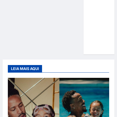
Gracyanne
Barbosa
muda
rumo
estético e
aposta em
visual mais
natural
LEIA MAIS AQUI