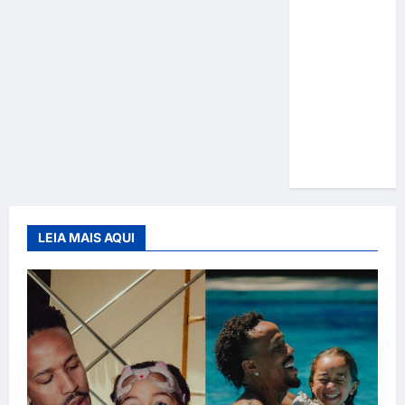
Gracyanne
Barbosa
muda
rumo
estético e
aposta em
visual mais
natural
LEIA MAIS AQUI