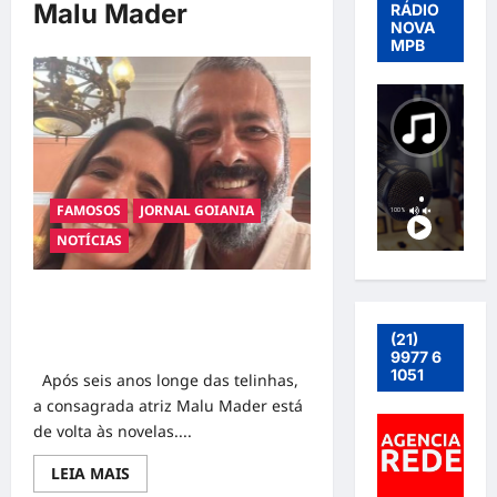
Malu Mader
RÁDIO
NOVA
MPB
FAMOSOS
JORNAL GOIANIA
NOTÍCIAS
Malu Mader Retorna às Novelas e
Grava Primeira Cena com Marcos
(21)
Palmeira
9977 6
1051
Após seis anos longe das telinhas,
a consagrada atriz Malu Mader está
de volta às novelas....
Read
LEIA MAIS
more