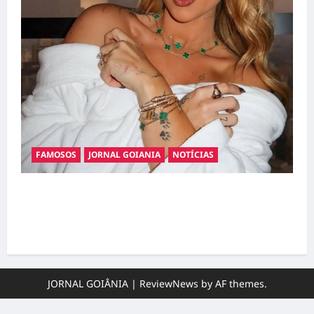
FAMOSOS
JORNAL GOIANIA
NOTÍCIAS
Ministério Público pede R$ 120 milhões de
Virgínia Fonseca e Blaze por suposta
divulgação abusiva de apostas
JORNAL GOIÂNIA
|
ReviewNews
by AF themes.