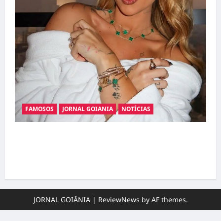
FAMOSOS
JORNAL GOIANIA
NOTÍCIAS
Ministério Público pede R$ 120 milhões de
Virgínia Fonseca e Blaze por suposta
divulgação abusiva de apostas
JORNAL GOIÂNIA
|
ReviewNews
by AF themes.