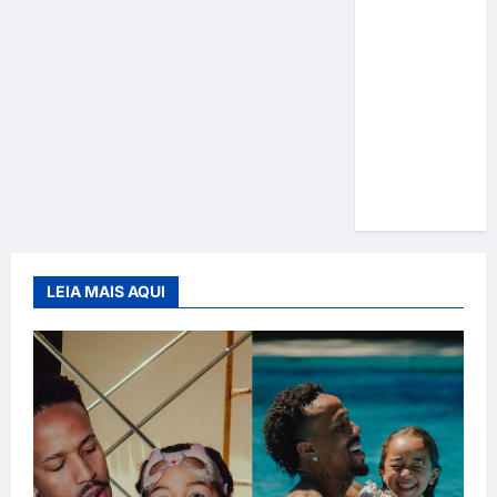
Gracyanne
Barbosa
muda
rumo
estético e
aposta em
visual mais
natural
LEIA MAIS AQUI