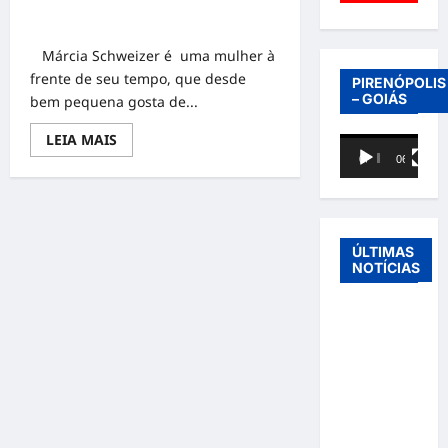
MÁRCIA SCHWEIZER ” A POETA DA
BELEZA” LANÇA NOVO LIVRO
Márcia Schweizer é uma mulher à
frente de seu tempo, que desde
PIRENÓPOLIS
– GOIÁS
bem pequena gosta de...
Read
LEIA MAIS
Tocador
more
00:00
06:40
about
de
MÁRCIA
vídeo
SCHWEIZER
”
A
POETA
DA
ÚLTIMAS
BELEZA”
NOTÍCIAS
LANÇA
NOVO
LIVRO
Entre o
futebol e a
paternidade:
Éder
Militão
emociona