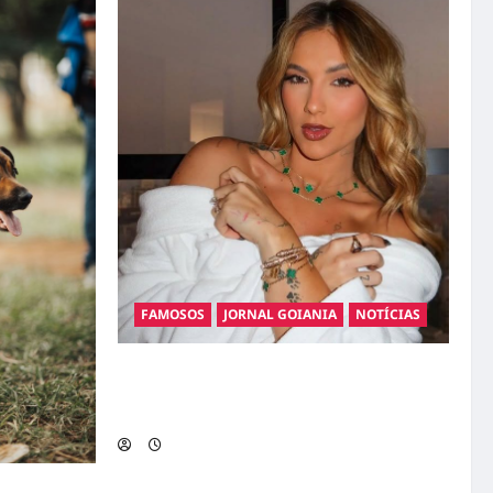
FAMOSOS
JORNAL GOIANIA
NOTÍCIAS
Ministério Público pede R$ 120 milhões de
Virgínia Fonseca e Blaze por suposta
divulgação abusiva de apostas
gatos: guia