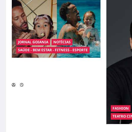
JORNAL GOIANIA
NOTÍCIAS
SAÚDE - BEM ESTAR - FITNESS - ESPORTE
Entre o futebol e a paternidade: Éder Militão
emociona ao compartilhar momentos
especiais com a filha Cecília
FASHION
TEATRO CI
Hilber Dias 