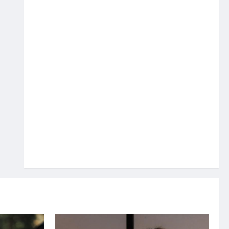
experiência de saúde em mensagem sobre
prevenção e cuidados
Resenha do Brunão chega à sua segunda edição e
promete movimentar a noite goianiense
Poeta Marcelo Girard conquista o 1º lugar no
Concurso de Poesia Falada durante o 7º Encontro
Nacional de Escritores
Dorival Júnior volta ao radar do São Paulo em
meio à crise e pressão por resultados
Gracyanne Barbosa muda rumo estético e aposta
em visual mais natural