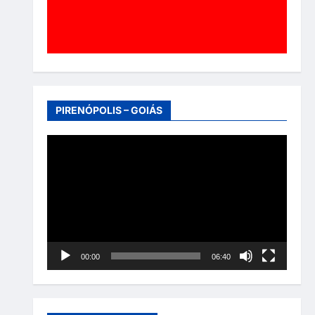
PIRENÓPOLIS – GOIÁS
Tocador
de
vídeo
00:00
06:40