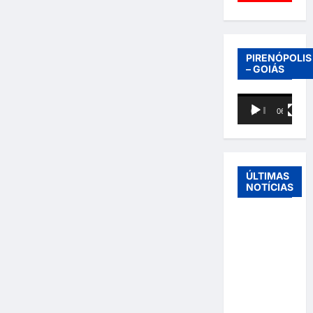
PIRENÓPOLIS
– GOIÁS
Tocador
00:00
06:40
de
vídeo
ÚLTIMAS
NOTÍCIAS
Entre o
futebol e a
paternidade:
Éder
Militão
emociona