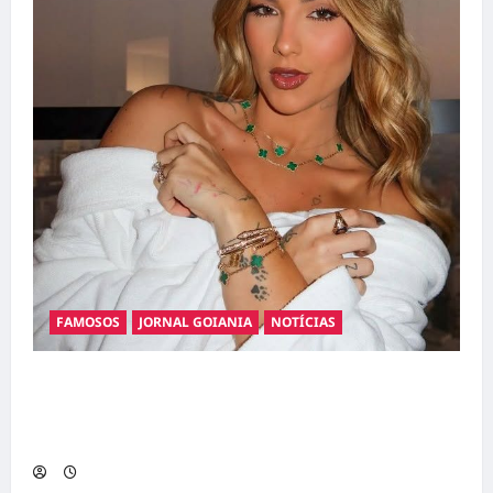
FAMOSOS
JORNAL GOIANIA
NOTÍCIAS
Ministério Público pede R$ 120 milhões de
Virgínia Fonseca e Blaze por suposta
divulgação abusiva de apostas