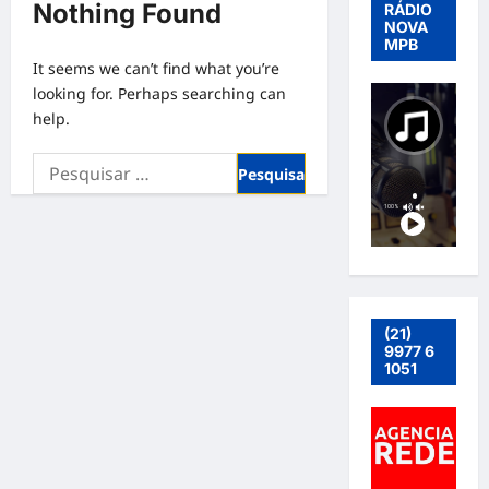
Nothing Found
RÁDIO
NOVA
MPB
It seems we can’t find what you’re
looking for. Perhaps searching can
help.
Pesquisar
por:
(21)
9977 6
1051