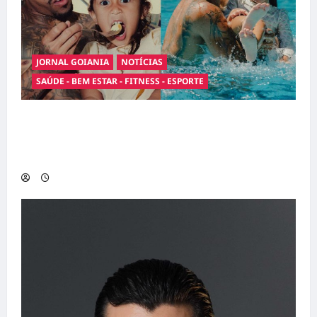
JORNAL GOIANIA
NOTÍCIAS
SAÚDE - BEM ESTAR - FITNESS - ESPORTE
Entre o futebol e a paternidade: Éder Militão
emociona ao compartilhar momentos
especiais com a filha Cecília