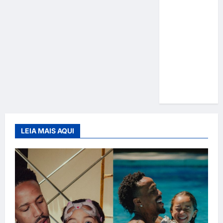
Gracyanne
Barbosa
muda
rumo
estético e
aposta em
visual mais
natural
LEIA MAIS AQUI