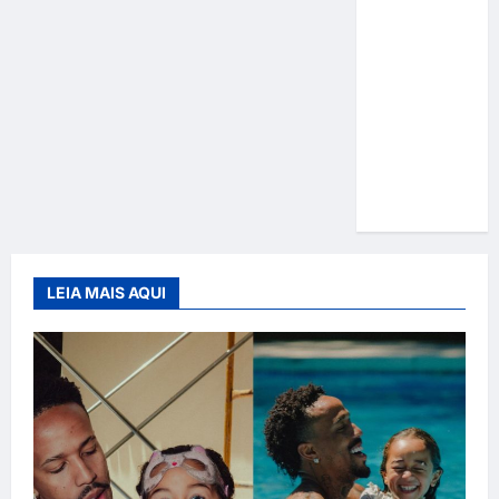
Gracyanne
Barbosa
muda
rumo
estético e
aposta em
visual mais
natural
LEIA MAIS AQUI