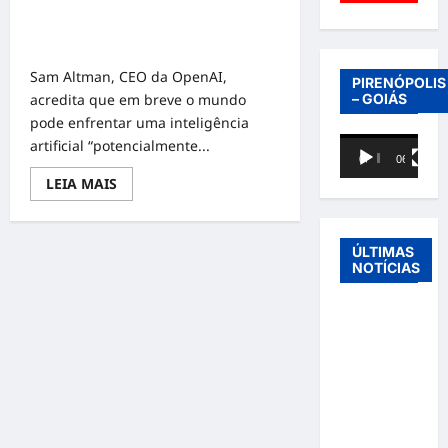
Criador do ChatGPT pede
regulamentação para evitar IA
“assustadora”
Sam Altman, CEO da OpenAI,
PIRENÓPOLIS
acredita que em breve o mundo
– GOIÁS
pode enfrentar uma inteligência
Tocador
artificial “potencialmente...
00:00
06:40
de
Read
LEIA MAIS
vídeo
more
about
Criador
do
ChatGPT
ÚLTIMAS
pede
NOTÍCIAS
regulamentação
para
evitar
Entre o
IA
“assustadora”
futebol e a
paternidade:
Éder
Militão
emociona