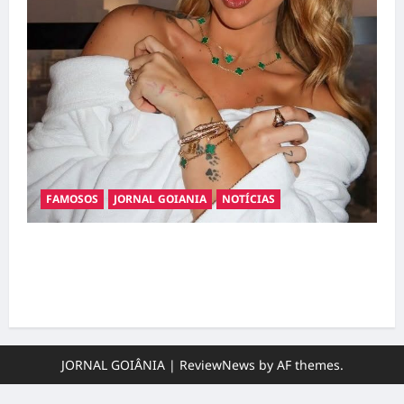
FAMOSOS
JORNAL GOIANIA
NOTÍCIAS
Ministério Público pede R$ 120 milhões de
Virgínia Fonseca e Blaze por suposta
divulgação abusiva de apostas
JORNAL GOIÂNIA
|
ReviewNews
by AF themes.