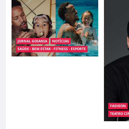
JORNAL GOIANIA
NOTÍCIAS
SAÚDE - BEM ESTAR - FITNESS - ESPORTE
Entre o futebol e a paternidade: Éder Militão
emociona ao compartilhar momentos
especiais com a filha Cecília
FASHION
TEATRO CI
Hilber Dias 