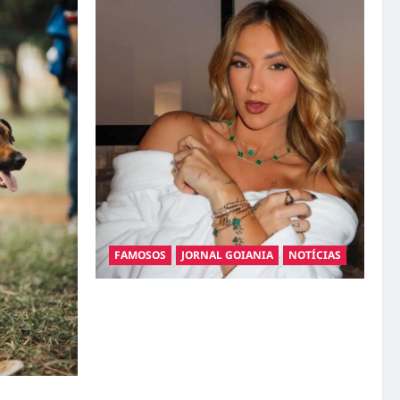
FAMOSOS
JORNAL GOIANIA
NOTÍCIAS
Ministério Público pede R$ 120 milhões de
Virgínia Fonseca e Blaze por suposta
divulgação abusiva de apostas
gatos: guia