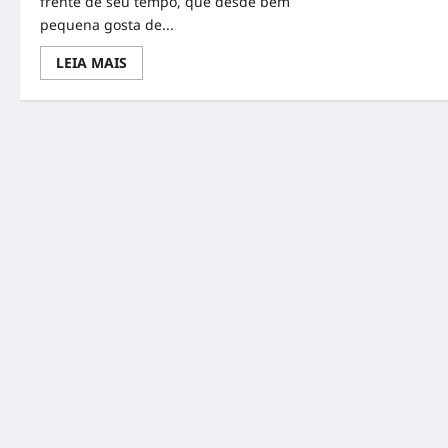
frente de seu tempo, que desde bem
pequena gosta de...
Read
LEIA MAIS
more
about
MÁRCIA
SCHWEIZER
”
A
POETA
DA
BELEZA”
LANÇA
NOVO
LIVRO