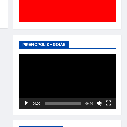
PIRENÓPOLIS – GOIÁS
Tocador
de
vídeo
00:00
06:40