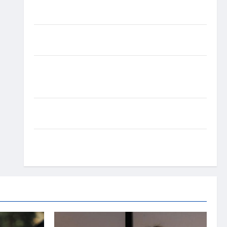
experiência de saúde em mensagem sobre
prevenção e cuidados
Resenha do Brunão chega à sua segunda edição e
promete movimentar a noite goianiense
Poeta Marcelo Girard conquista o 1º lugar no
Concurso de Poesia Falada durante o 7º Encontro
Nacional de Escritores
Dorival Júnior volta ao radar do São Paulo em
meio à crise e pressão por resultados
Gracyanne Barbosa muda rumo estético e aposta
em visual mais natural