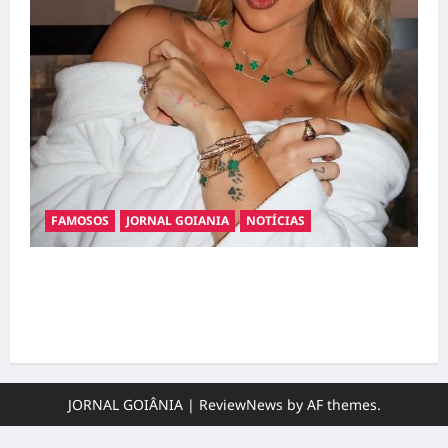
FAMOSOS
JORNAL GOIANIA
NOTÍCIAS
Ministério Público pede R$ 120 milhões de
Virgínia Fonseca e Blaze por suposta
divulgação abusiva de apostas
JORNAL GOIÂNIA
|
ReviewNews
by AF themes.