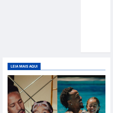
Gracyanne
Barbosa
muda
rumo
estético e
aposta em
visual mais
natural
LEIA MAIS AQUI