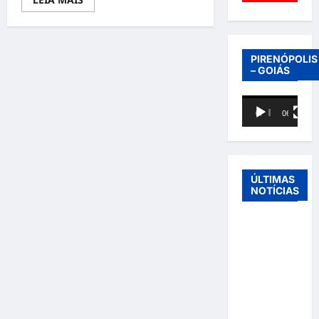
more
about
12ª
EDIÇÃO
DO
FESTLIP
PIRENÓPOLIS
–
– GOIÁS
FESTIVAL
INTERNACIONAL
DAS
Tocador
ARTES
00:00
06:40
DA
de
LÍNGUA
vídeo
PORTUGUESA
ÚLTIMAS
NOTÍCIAS
Entre o
futebol e a
paternidade:
Éder
Militão
emociona