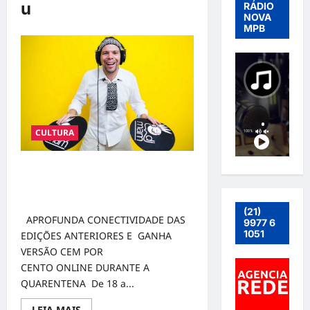
u
RÁDIO
NOVA
MPB
CULTURA
12ª EDIÇÃO DO FESTLIP – FESTIVAL
INTERNACIONAL DAS ARTES DA
LÍNGUA PORTUGUESA
(21)
APROFUNDA CONECTIVIDADE DAS
9977 6
1051
EDIÇÕES ANTERIORES E GANHA
VERSÃO CEM POR
CENTO ONLINE DURANTE A
QUARENTENA De 18 a...
Read
LEIA MAIS