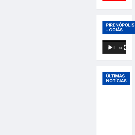
PIRENÓPOLIS
– GOIÁS
Tocador
00:00
06:40
de
vídeo
ÚLTIMAS
NOTÍCIAS
Entre o
futebol e a
paternidade:
Éder
Militão
emociona