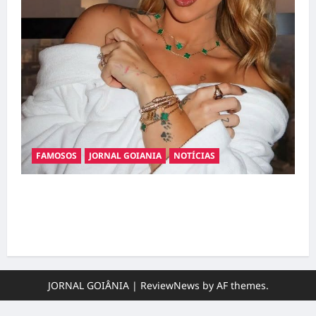
FAMOSOS
JORNAL GOIANIA
NOTÍCIAS
Ministério Público pede R$ 120 milhões de
Virgínia Fonseca e Blaze por suposta
divulgação abusiva de apostas
JORNAL GOIÂNIA
|
ReviewNews
by AF themes.