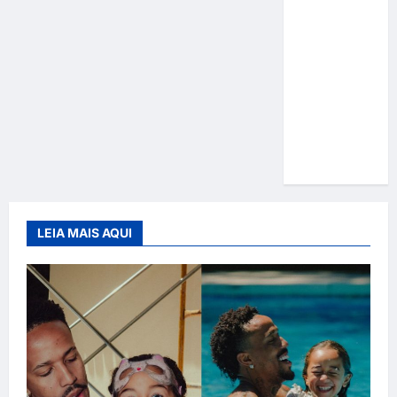
Gracyanne
Barbosa
muda
rumo
estético e
aposta em
visual mais
natural
LEIA MAIS AQUI