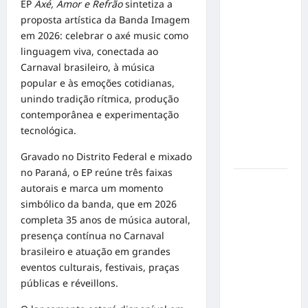
EP
Axé, Amor e Refrão
sintetiza a
no
proposta artística da Banda Imagem
Concurso
em 2026: celebrar o axé music como
de Poesia
linguagem viva, conectada ao
Falada
Carnaval brasileiro, à música
durante o
popular e às emoções cotidianas,
7º
unindo tradição rítmica, produção
Encontro
contemporânea e experimentação
Nacional
tecnológica.
de
Gravado no Distrito Federal e mixado
Escritores
no Paraná, o EP reúne três faixas
Dorival
autorais e marca um momento
Júnior
simbólico da banda, que em 2026
volta ao
completa 35 anos de música autoral,
radar do
presença contínua no Carnaval
São Paulo
brasileiro e atuação em grandes
em meio à
eventos culturais, festivais, praças
crise e
públicas e réveillons.
pressão