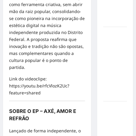
mensagem
como ferramenta criativa, sem abrir
sobre
mão da raiz popular, consolidando-
prevenção
se como pioneira na incorporação de
e cuidados
estética digital na música
independente produzida no Distrito
Resenha
Federal. A proposta reafirma que
do Brunão
inovação e tradição não são opostas,
chega à
mas complementares quando a
sua
cultura popular é o ponto de
segunda
partida.
edição e
promete
Link do videoclipe:
movimentar
https://youtu.be/rfcVlozK2Uc?
a noite
feature=shared
goianiense
Poeta
SOBRE O EP – AXÉ, AMOR E
Marcelo
REFRÃO
Girard
conquista
Lançado de forma independente, o
o 1º lugar