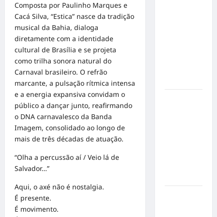
Militão
Composta por Paulinho Marques e
emociona
Cacá Silva, “Estica” nasce da tradição
ao
musical da Bahia, dialoga
compartilhar
diretamente com a identidade
momentos
cultural de Brasília e se projeta
especiais
como trilha sonora natural do
com a filha
Carnaval brasileiro. O refrão
Cecília
marcante, a pulsação rítmica intensa
e a energia expansiva convidam o
Hilber Dias
público a dançar junto, reafirmando
inaugura a
o DNA carnavalesco da Banda
Bravus
Imagem, consolidado ao longo de
Barbearia e
mais de três décadas de atuação.
transforma
sonho em
“Olha a percussão aí / Veio lá de
realidade
Salvador…”
em Goiânia
Aqui, o axé não é nostalgia.
Adoção
É presente.
responsável
É movimento.