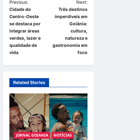
P
Previous:
Next:
Cidade do
Três destinos
o
Centro-Oeste
imperdíveis em
s
se destaca por
Goiânia:
t
integrar áreas
cultura,
verdes, lazer e
natureza e
n
qualidade de
gastronomia em
a
vida
foco
v
i
g
Related Stories
a
t
i
o
n
JORNAL GOIANIA
NOTÍCIAS