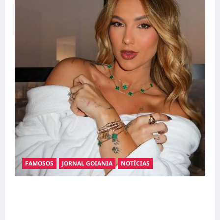
FAMOSOS
JORNAL GOIANIA
NOTÍCIAS
Ministério Público pede R$ 120 milhões de
Virgínia Fonseca e Blaze por suposta
divulgação abusiva de apostas