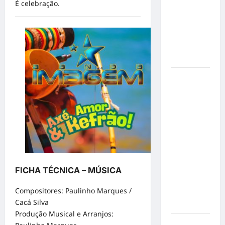
de cães e
É celebração.
gatos: guia
completo
para dar
um lar a
um pet
Ministério
Público
pede R$
120
milhões de
Virgínia
Fonseca e
Blaze por
suposta
FICHA TÉCNICA – MÚSICA
divulgação
Compositores: Paulinho Marques /
abusiva de
Cacá Silva
apostas
Produção Musical e Arranjos:
Inclusão