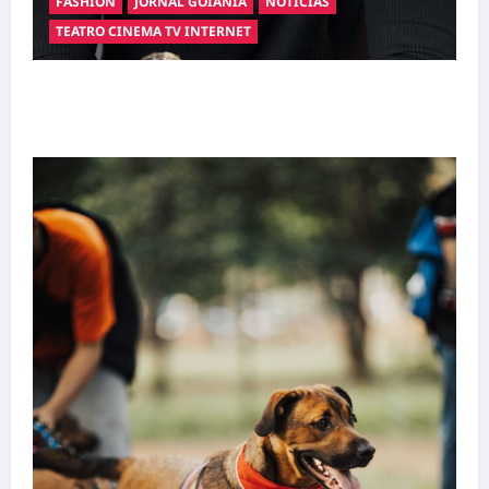
FASHION
JORNAL GOIANIA
NOTÍCIAS
TEATRO CINEMA TV INTERNET
Hilber Dias inaugura a Bravus Barbearia e
transforma sonho em realidade em Goiânia