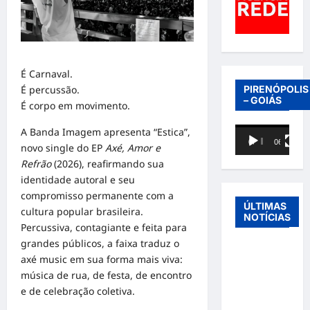
É Carnaval.
PIRENÓPOLIS
É percussão.
– GOIÁS
É corpo em movimento.
Tocador
A Banda Imagem apresenta “Estica”,
00:00
06:40
de
novo single do EP
Axé, Amor e
vídeo
Refrão
(2026), reafirmando sua
identidade autoral e seu
compromisso permanente com a
ÚLTIMAS
cultura popular brasileira.
NOTÍCIAS
Percussiva, contagiante e feita para
grandes públicos, a faixa traduz o
Entre o
axé music em sua forma mais viva:
futebol e a
música de rua, de festa, de encontro
paternidade:
e de celebração coletiva.
Éder