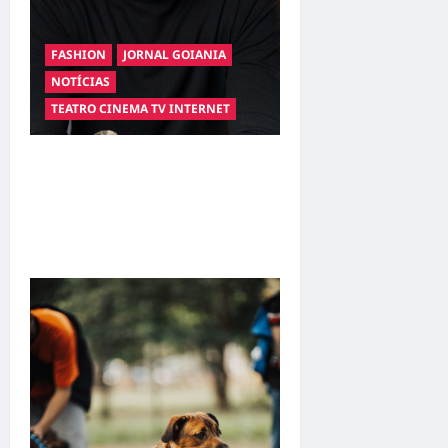
FASHION
JORNAL GOIANIA
NOTÍCIAS
TEATRO CINEMA TV INTERNET
Hilber Dias inaugura a
Bravus Barbearia e
transforma sonho em
realidade em Goiânia