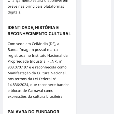
O lançamento estará disponível em
por
breve nas principais plataformas
resultados
digitais.
Gracyanne
Barbosa
IDENTIDADE, HISTÓRIA E
muda
RECONHECIMENTO CULTURAL
rumo
estético e
Com sede em Ceilândia (DF), a
aposta em
Banda Imagem possui marca
visual mais
registrada no Instituto Nacional da
natural
Propriedade Industrial – INPI nº
903.070.197 e é reconhecida como
Manifestação da Cultura Nacional,
nos termos da Lei Federal nº
14.836/2024, que reconhece bandas
e blocos de Carnaval como
expressões da cultura brasileira.
PALAVRA DO FUNDADOR