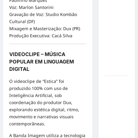
Paulinho Marques
em Alta
Voz: Marlon Santorini
Velocidade:
Gravação de Voz: Studio Kombão
Influenciador
Cultural (DF)
com
Mixagem e Masterização: Dux (PR)
Síndrome
Produção Executiva: Cacá Silva
de Down
Realiza
VIDEOCLIPE – MÚSICA
Sonho nas
POPULAR EM LINGUAGEM
Pistas de
DIGITAL
Goiânia
O videoclipe de “Estica” foi
Sinal de
produzido 100% com uso de
Alerta:
Inteligência Artificial, sob
Carolina
coordenação do produtor Dux,
Dieckmann
explorando estética digital, ritmo,
transforma
movimento e narrativas visuais
experiência
contemporâneas.
de saúde
em
A Banda Imagem utiliza a tecnologia