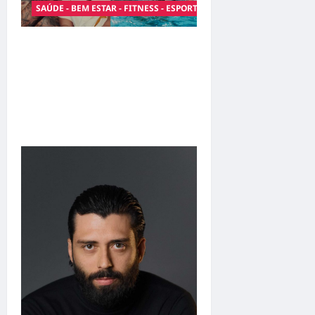
SAÚDE - BEM ESTAR - FITNESS - ESPORTE
Entre o futebol e a
paternidade: Éder Militão
emociona ao compartilhar
momentos especiais com a
filha Cecília