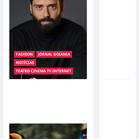
o 1º lugar
no
Concurso
de Poesia
Falada
durante o
7º
Encontro
FASHION
JORNAL GOIANIA
Nacional
NOTÍCIAS
de
TEATRO CINEMA TV INTERNET
Escritores
Dorival
Hilber Dias inaugura a
Júnior
Bravus Barbearia e
volta ao
transforma sonho em
radar do
realidade em Goiânia
São Paulo
em meio à
crise e
pressão