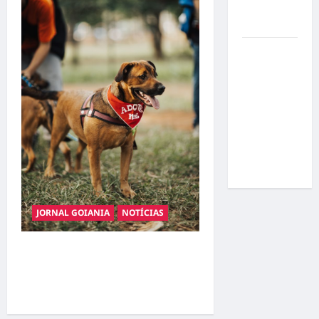
por
resultados
Gracyanne
Barbosa
muda
rumo
estético e
aposta em
visual mais
natural
JORNAL GOIANIA
NOTÍCIAS
Adoção responsável de
cães e gatos: guia completo
para dar um lar a um pet