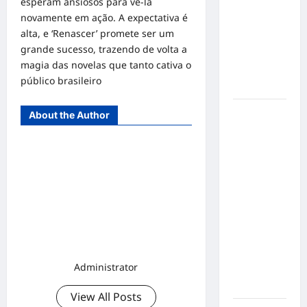
esperam ansiosos para vê-la
de cães e
novamente em ação. A expectativa é
gatos: guia
alta, e ‘Renascer’ promete ser um
completo
grande sucesso, trazendo de volta a
para dar
magia das novelas que tanto cativa o
um lar a
público brasileiro
um pet
Ministério
About the Author
Público
pede R$
120
milhões de
Virgínia
Fonseca e
Blaze por
suposta
divulgação
Administrator
abusiva de
apostas
View All Posts