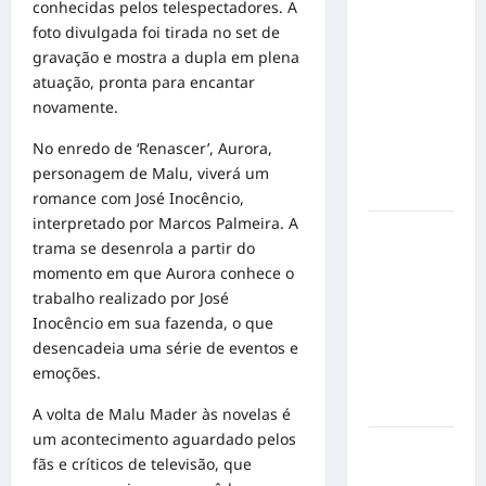
conhecidas pelos telespectadores. A
Militão
foto divulgada foi tirada no set de
emociona
gravação e mostra a dupla em plena
ao
atuação, pronta para encantar
compartilhar
novamente.
momentos
especiais
No enredo de ‘Renascer’, Aurora,
com a filha
personagem de Malu, viverá um
Cecília
romance com José Inocêncio,
interpretado por Marcos Palmeira. A
Hilber Dias
trama se desenrola a partir do
inaugura a
momento em que Aurora conhece o
Bravus
trabalho realizado por José
Barbearia e
Inocêncio em sua fazenda, o que
transforma
desencadeia uma série de eventos e
sonho em
emoções.
realidade
em Goiânia
A volta de Malu Mader às novelas é
um acontecimento aguardado pelos
Adoção
fãs e críticos de televisão, que
responsável