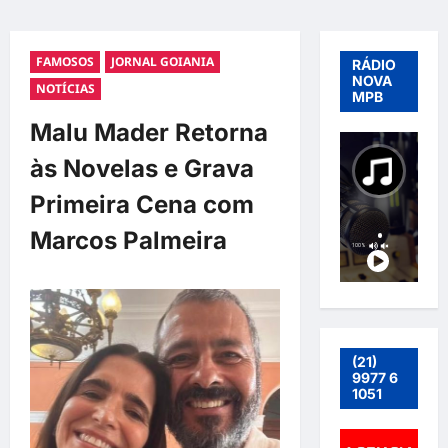
FAMOSOS
JORNAL GOIANIA
RÁDIO
NOVA
NOTÍCIAS
MPB
Malu Mader Retorna
às Novelas e Grava
Primeira Cena com
Marcos Palmeira
(21)
9977 6
1051