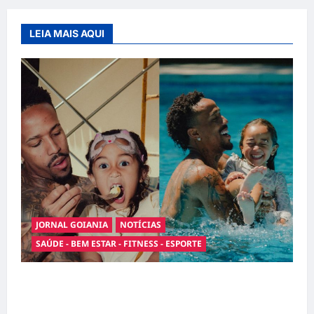
LEIA MAIS AQUI
JORNAL GOIANIA
NOTÍCIAS
SAÚDE - BEM ESTAR - FITNESS - ESPORTE
Entre o futebol e a paternidade: Éder Militão
emociona ao compartilhar momentos