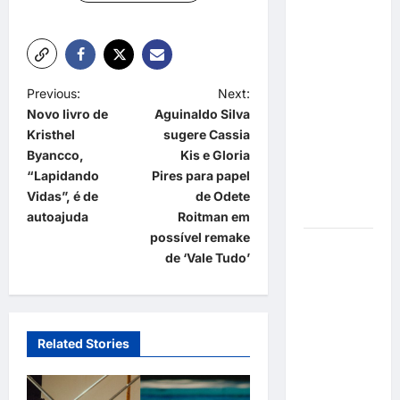
Inclusão
em Alta
Velocidade:
Influenciador
com
P
Previous:
Next:
Síndrome
Novo livro de
Aguinaldo Silva
o
de Down
Kristhel
sugere Cassia
s
Realiza
Byancco,
Kis e Gloria
Sonho nas
t
“Lapidando
Pires para papel
Pistas de
Vidas”, é de
de Odete
n
Goiânia
autoajuda
Roitman em
a
possível remake
Sinal de
de ‘Vale Tudo’
v
Alerta:
i
Carolina
Dieckmann
g
transforma
a
Related Stories
experiência
de saúde
t
em