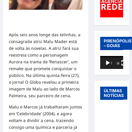
Após seis anos longe das telinhas, a
PIRENÓPOLIS
consagrada atriz Malu Mader está
– GOIÁS
de volta às novelas. A atriz fará sua
reestreia como a personagem
Tocador
Aurora na trama de ‘Renascer’, um
00:00
06:40
de
remake que promete conquistar o
vídeo
público. Na última quinta-feira (27),
o jornal O Globo revelou a primeira
imagem de Malu ao lado de Marcos
ÚLTIMAS
NOTÍCIAS
Palmeira, seu parceiro de cena.
Malu e Marcos já trabalharam juntos
Entre o
em ‘Celebridade’ (2004), e agora
futebol e a
voltam a dividir a cena, trazendo
paternidade:
consigo uma química e parceria já
Éder