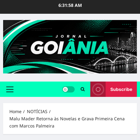
Skip
6:31:59 AM
to
content
Subscribe
Primary
Menu
Home
NOTÍCIAS
Malu Mader Retorna às Novelas e Grava Primeira Cena
com Marcos Palmeira