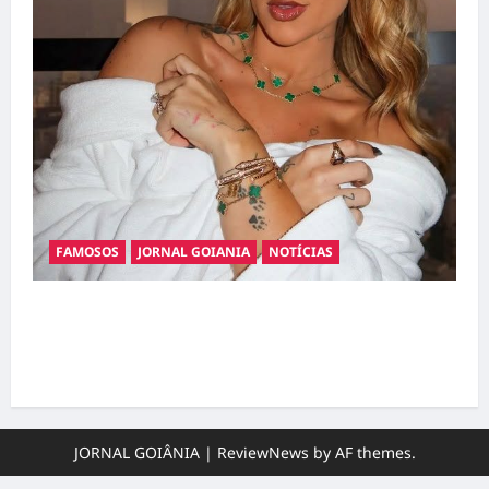
FAMOSOS
JORNAL GOIANIA
NOTÍCIAS
Ministério Público pede R$ 120 milhões de
Virgínia Fonseca e Blaze por suposta
divulgação abusiva de apostas
JORNAL GOIÂNIA
|
ReviewNews
by AF themes.