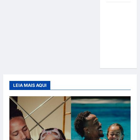
Gracyanne
Barbosa
muda
rumo
estético e
aposta em
visual mais
natural
LEIA MAIS AQUI