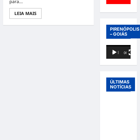
para...
Read
LEIA MAIS
more
about
LUANA
PIRENÓPOLIS
BITTENCOURT
– GOIÁS
CRIA
O
“ABSOLUTO
ZERO”
Tocador
E
00:00
06:40
de
FATURA
20
vídeo
MIL
POR
MÊS
COMO
ÚLTIMAS
EMPREENDEDORA
NOTÍCIAS
DIGITAL
Entre o
futebol e a
paternidade:
Éder
Militão
emociona