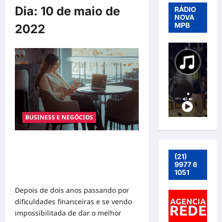
Dia:
10 de maio de
RÁDIO
NOVA
MPB
2022
BUSINESS E NEGÓCIOS
LUANA BITTENCOURT CRIA O
“ABSOLUTO ZERO” E FATURA 20
(21)
MIL POR MÊS COMO
9977 6
1051
EMPREENDEDORA DIGITAL
Depois de dois anos passando por
dificuldades financeiras e se vendo
impossibilitada de dar o melhor