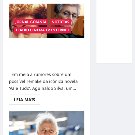
about
Pedro
Gracyanne
Malta
Barbosa
reflete
sobre
muda
carreira
JORNAL GOIANIA
NOTÍCIAS
rumo
e
nostalgia
TEATRO CINEMA TV INTERNET
estético e
aos
30
aposta em
anos
Aguinaldo Silva sugere Cassia Kis e
visual mais
Gloria Pires para papel de Odete
natural
Roitman em possível remake de
‘Vale Tudo’
Em meio a rumores sobre um
possível remake da icônica novela
‘Vale Tudo’, Aguinaldo Silva, um...
Read
LEIA MAIS
more
about
Aguinaldo
Silva
sugere
Cassia
Kis
e