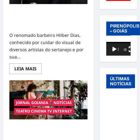
Hilber Dias inaugura a Bravus
Barbearia e transforma sonho em
realidade em Goiânia
PIRENÓPOLIS
– GOIÁS
O renomado barbeiro Hilber Dias,
conhecido por cuidar do visual de
Tocador
diversos artistas do sertanejo e por
00:00
06:40
de
sua...
vídeo
Read
LEIA MAIS
more
about
ÚLTIMAS
Hilber
NOTÍCIAS
Dias
inaugura
a
Entre o
Bravus
JORNAL GOIANIA
NOTÍCIAS
Barbearia
futebol e a
e
TEATRO CINEMA TV INTERNET
transforma
paternidade:
sonho
Éder
em
realidade
Militão
Goiânia conquista espaço nas telas
em
Goiânia
e afirma seu potencial como cenário
emociona