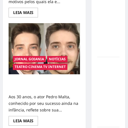
motivos pelos quais ela e...
de Poesia
Read
Falada
LEIA MAIS
more
durante o
about
Emma
7º
Roberts
Encontro
Explica
Por
Nacional
Que
Ainda
de
Não
Escritores
Trabalhou
com
JORNAL GOIANIA
NOTÍCIAS
Sua
Dorival
Tia
TEATRO CINEMA TV INTERNET
Julia
Júnior
Roberts
volta ao
Pedro Malta reflete sobre carreira e
radar do
nostalgia aos 30 anos
São Paulo
em meio à
Aos 30 anos, o ator Pedro Malta,
crise e
conhecido por seu sucesso ainda na
pressão
infância, reflete sobre sua...
por
Read
LEIA MAIS
resultados
more