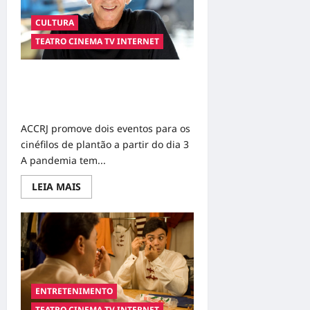
Gloria
Pires
CULTURA
para
papel
TEATRO CINEMA TV INTERNET
de
Odete
Roitman
em
Mostras Cariocas e Mostra
possível
remake
Melhores Filmes do Ano de 2020 no
de
mês de maio
‘Vale
Tudo’
ACCRJ promove dois eventos para os
cinéfilos de plantão a partir do dia 3
A pandemia tem...
Read
LEIA MAIS
more
about
Mostras
Cariocas
e
Mostra
Melhores
Filmes
do
Ano
ENTRETENIMENTO
de
2020
TEATRO CINEMA TV INTERNET