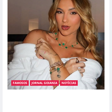
FAMOSOS
JORNAL GOIANIA
NOTÍCIAS
Ministério Público pede R$ 120 milhões de
Virgínia Fonseca e Blaze por suposta
divulgação abusiva de apostas