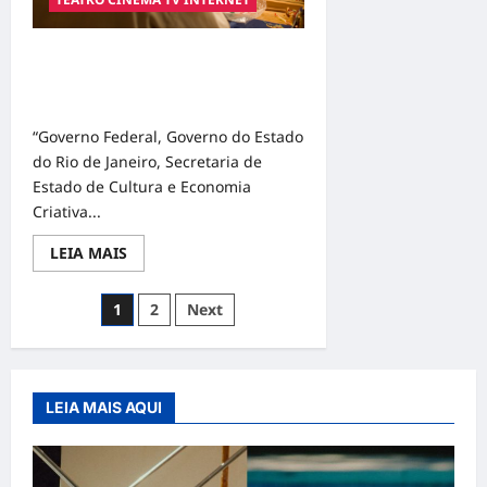
no
mês
de
maio
O REI PROMOVE INTERATIVIDADE
PELAS REDES SOCIAIS : Dias 3 e 4
de abril
“Governo Federal, Governo do Estado
do Rio de Janeiro, Secretaria de
Estado de Cultura e Economia
Criativa...
Read
LEIA MAIS
more
about
O
Navegação
1
2
Next
REI
PROMOVE
por
INTERATIVIDADE
PELAS
posts
REDES
SOCIAIS
:
LEIA MAIS AQUI
Dias
3
e
4
de