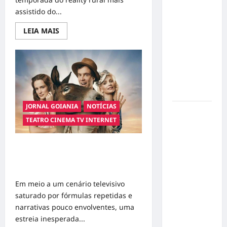
Influenciador
assistido do...
com
Read
LEIA MAIS
Síndrome
more
about
de Down
“Coração
Realiza
em
Rede
Sonho nas
Nacional:
Nova
Pistas de
Eleita
Goiânia
de
Belo
JORNAL GOIANIA
NOTÍCIAS
Assina
Sinal de
com
TEATRO CINEMA TV INTERNET
Reality
Alerta:
e
Carolina
Agita
os
Dieckmann
Quando a Esperança Encanta: Nova
Bastidores
Novela das 18h Resgata a Emoção e
da
transforma
Fama”
Conquista o Brasil
experiência
de saúde
Em meio a um cenário televisivo
em
saturado por fórmulas repetidas e
mensagem
narrativas pouco envolventes, uma
sobre
estreia inesperada...