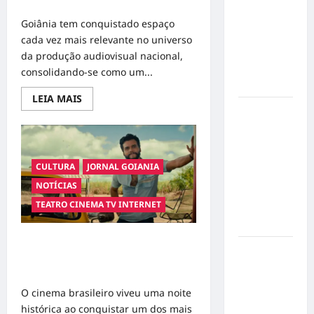
audiovisual
ao
compartilhar
Goiânia tem conquistado espaço
momentos
cada vez mais relevante no universo
especiais
da produção audiovisual nacional,
com a filha
consolidando-se como um...
Cecília
Read
LEIA MAIS
more
Hilber Dias
about
inaugura a
Goiânia
conquista
Bravus
espaço
nas
Barbearia e
telas
CULTURA
JORNAL GOIANIA
transforma
e
afirma
NOTÍCIAS
sonho em
seu
TEATRO CINEMA TV INTERNET
potencial
realidade
como
em Goiânia
cenário
audiovisual
Brasil faz história no Critics Choice
Adoção
Awards 2026 com vitória inédita no
responsável
cinema internacional
de cães e
O cinema brasileiro viveu uma noite
gatos: guia
histórica ao conquistar um dos mais