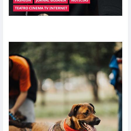
FASHION
JORNAL GOIANIA
NOTÍCIAS
TEATRO CINEMA TV INTERNET
Hilber Dias inaugura a Bravus Barbearia e
transforma sonho em realidade em Goiânia