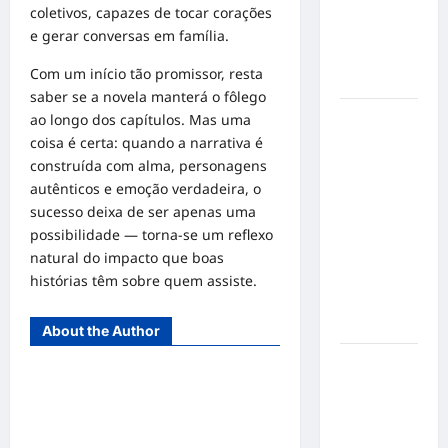
mensagem
coletivos, capazes de tocar corações
sobre
e gerar conversas em família.
prevenção
Com um início tão promissor, resta
e cuidados
saber se a novela manterá o fôlego
Resenha
ao longo dos capítulos. Mas uma
do Brunão
coisa é certa: quando a narrativa é
chega à
construída com alma, personagens
sua
autênticos e emoção verdadeira, o
segunda
sucesso deixa de ser apenas uma
edição e
possibilidade — torna-se um reflexo
promete
natural do impacto que boas
movimentar
histórias têm sobre quem assiste.
a noite
goianiense
About the Author
Poeta
Marcelo
Girard
conquista