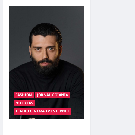
FASHION
JORNAL GOIANIA
NOTÍCIAS
TEATRO CINEMA TV INTERNET
Hilber Dias inaugura a