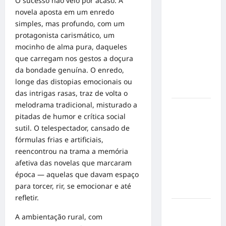
O sucesso não veio por acaso. A
Militão
novela aposta em um enredo
emociona
simples, mas profundo, com um
ao
protagonista carismático, um
compartilhar
mocinho de alma pura, daqueles
momentos
que carregam nos gestos a doçura
especiais
da bondade genuína. O enredo,
com a filha
longe das distopias emocionais ou
Cecília
das intrigas rasas, traz de volta o
melodrama tradicional, misturado a
Hilber Dias
pitadas de humor e crítica social
inaugura a
sutil. O telespectador, cansado de
Bravus
fórmulas frias e artificiais,
Barbearia e
reencontrou na trama a memória
transforma
afetiva das novelas que marcaram
sonho em
época — aquelas que davam espaço
realidade
para torcer, rir, se emocionar e até
em Goiânia
refletir.
Adoção
A ambientação rural, com
responsável