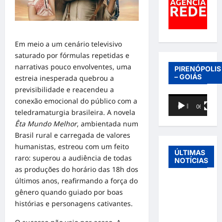
Em meio a um cenário televisivo
saturado por fórmulas repetidas e
narrativas pouco envolventes, uma
PIRENÓPOLIS
– GOIÁS
estreia inesperada quebrou a
previsibilidade e reacendeu a
Tocador
conexão emocional do público com a
00:00
06:40
de
teledramaturgia brasileira. A novela
vídeo
Êta Mundo Melhor
, ambientada num
Brasil rural e carregada de valores
humanistas, estreou com um feito
ÚLTIMAS
raro: superou a audiência de todas
NOTÍCIAS
as produções do horário das 18h dos
últimos anos, reafirmando a força do
Entre o
gênero quando guiado por boas
futebol e a
histórias e personagens cativantes.
paternidade:
Éder