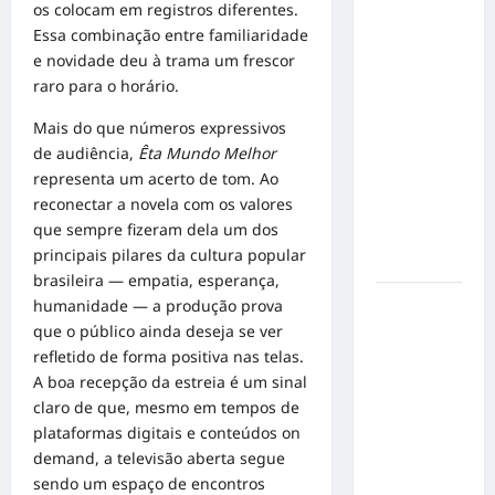
Inclusão
os colocam em registros diferentes.
em Alta
Essa combinação entre familiaridade
Velocidade:
e novidade deu à trama um frescor
Influenciador
raro para o horário.
com
Mais do que números expressivos
Síndrome
de audiência,
Êta Mundo Melhor
de Down
representa um acerto de tom. Ao
Realiza
reconectar a novela com os valores
Sonho nas
que sempre fizeram dela um dos
Pistas de
principais pilares da cultura popular
Goiânia
brasileira — empatia, esperança,
Sinal de
humanidade — a produção prova
Alerta:
que o público ainda deseja se ver
Carolina
refletido de forma positiva nas telas.
Dieckmann
A boa recepção da estreia é um sinal
transforma
claro de que, mesmo em tempos de
experiência
plataformas digitais e conteúdos on
de saúde
demand, a televisão aberta segue
em
sendo um espaço de encontros