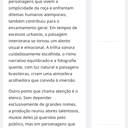
personagens que vivem a
de cães e
simplicidade da roça e enfrentam
gatos: guia
dilemas humanos atemporais,
completo
também contribuiu para o
para dar
encantamento geral. Em tempos de
um lar a
excessos urbanos, a paisagem
um pet
interiorana se tornou um alento
Ministério
visual e emocional. A trilha sonora
Público
cuidadosamente escolhida, o ritmo
pede R$
narrativo equilibrado e a fotografia
120
quente, com luz natural e paisagens
milhões de
brasileiras, criam uma atmosfera
Virgínia
acolhedora que convida à imersão.
Fonseca e
Outro ponto que chama atenção é o
Blaze por
elenco. Sem depender
suposta
exclusivamente de grandes nomes,
divulgação
a produção reuniu atores talentosos,
abusiva de
muitos deles já queridos pelo
apostas
público, mas em personagens que