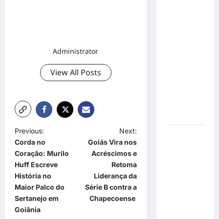
o 1º lugar
no
Concurso
de Poesia
Falada
Administrator
durante o
7º
View All Posts
Encontro
Nacional
de
Escritores
P
Previous:
Next:
Dorival
Corda no
Goiás Vira nos
o
Júnior
Coração: Murilo
Acréscimos e
volta ao
s
Huff Escreve
Retoma
radar do
t
História no
Liderança da
São Paulo
Maior Palco do
Série B contra a
em meio à
n
Sertanejo em
Chapecoense
crise e
a
Goiânia
pressão