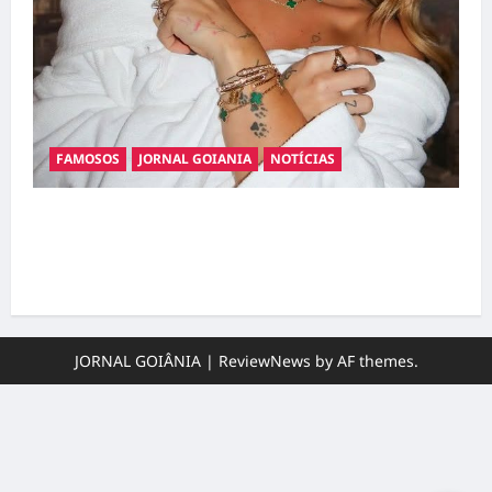
FAMOSOS
JORNAL GOIANIA
NOTÍCIAS
Ministério Público pede R$ 120 milhões de
Virgínia Fonseca e Blaze por suposta
divulgação abusiva de apostas
JORNAL GOIÂNIA
|
ReviewNews
by AF themes.