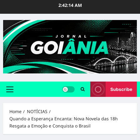
Skip
2:42:15 AM
to
content
Subscribe
Primary
Menu
Home
NOTÍCIAS
Quando a Esperança Encanta: Nova Novela das 18h
Resgata a Emoção e Conquista o Brasil