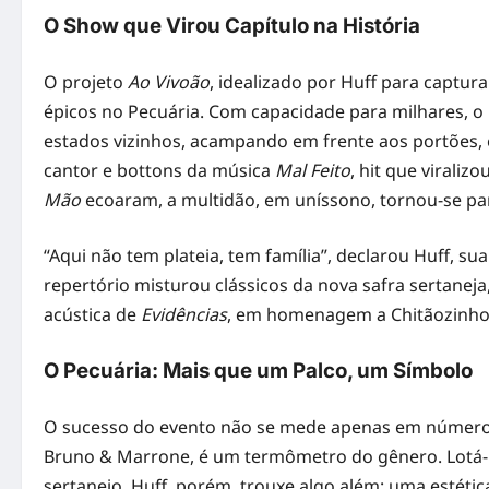
O Show que Virou Capítulo na História
O projeto
Ao Vivoão
, idealizado por Huff para captu
épicos no Pecuária. Com capacidade para milhares, o l
estados vizinhos, acampando em frente aos portões
cantor e bottons da música
Mal Feito
, hit que virali
Mão
ecoaram, a multidão, em uníssono, tornou-se par
“Aqui não tem plateia, tem família”, declarou Huff, 
repertório misturou clássicos da nova safra sertanej
acústica de
Evidências
, em homenagem a Chitãozinho 
O Pecuária: Mais que um Palco, um Símbolo
O sucesso do evento não se mede apenas em números
Bruno & Marrone, é um termômetro do gênero. Lotá-
sertanejo. Huff, porém, trouxe algo além: uma estétic