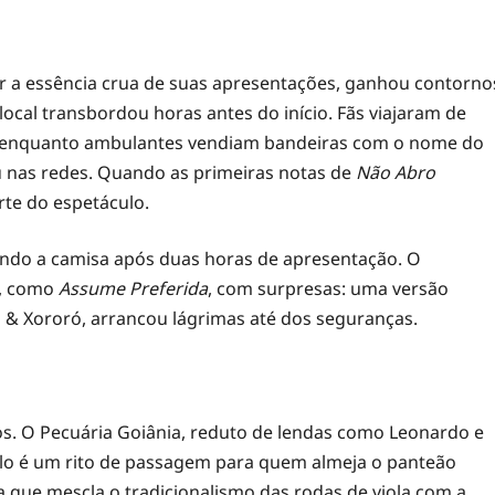
rar a essência crua de suas apresentações, ganhou contorno
ocal transbordou horas antes do início. Fãs viajaram de
, enquanto ambulantes vendiam bandeiras com o nome do
zou nas redes. Quando as primeiras notas de
Não Abro
te do espetáculo.
suando a camisa após duas horas de apresentação. O
a, como
Assume Preferida
, com surpresas: uma versão
& Xororó, arrancou lágrimas até dos seguranças.
. O Pecuária Goiânia, reduto de lendas como Leonardo e
lo é um rito de passagem para quem almeja o panteão
a que mescla o tradicionalismo das rodas de viola com a