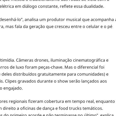
létrica em diálogo constante, reflete essa dualidade.
desenhá-lo”, analisa um produtor musical que acompanha 
ra, mas fala da geração que cresceu entre o celular e o pé
imídia. Câmeras drones, iluminação cinematográfica e
ros de luxo foram peças-chave. Mas o diferencial foi
te deles distribuídos gratuitamente para comunidades) e
is. Clipes gravados durante o show serão lançados aos
o engajado.
ores regionais fizeram cobertura em tempo real, enquanto
direito a oficinas de dança e food trucks temáticos.
 do primeiro acorde e não terminasse no último”, explica