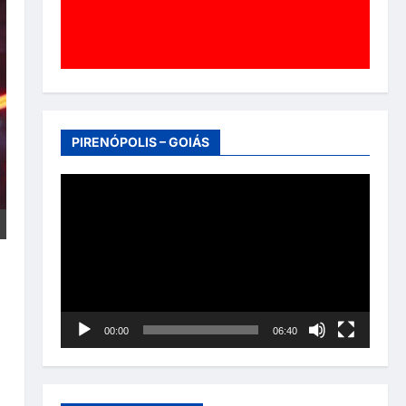
PIRENÓPOLIS – GOIÁS
Tocador
de
vídeo
00:00
06:40