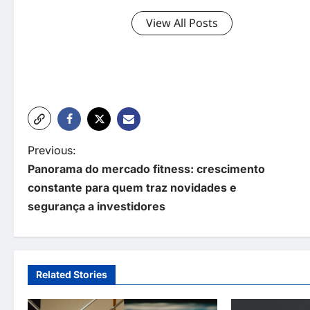
View All Posts
P
Previous:
Panorama do mercado fitness: crescimento
o
constante para quem traz novidades e
s
segurança a investidores
t
n
a
Related Stories
v