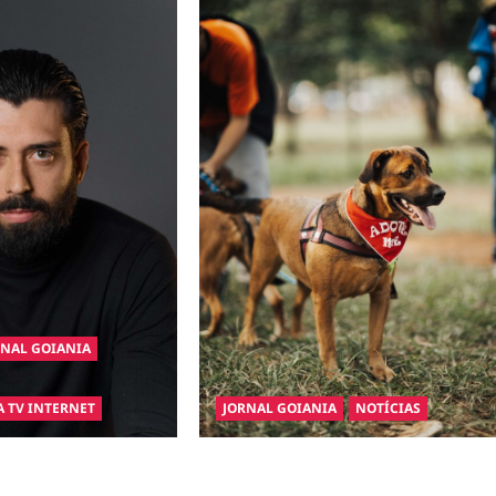
RNAL GOIANIA
A TV INTERNET
JORNAL GOIANIA
NOTÍCIAS
gura a Bravus Barbearia
Adoção responsável de cães e gatos:
nho em realidade em
guia completo para dar um lar a um pet