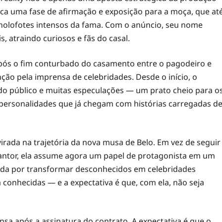
a uma fase de afirmação e exposição para a moça, que at
holofotes intensos da fama. Com o anúncio, seu nome
, atraindo curiosos e fãs do casal.
 após o fim conturbado do casamento entre o pagodeiro e
o pela imprensa de celebridades. Desde o início, o
 do público e muitas especulações — um prato cheio para o
 personalidades que já chegam com histórias carregadas d
rada na trajetória da nova musa de Belo. Em vez de seguir
antor, ela assume agora um papel de protagonista em um
cida por transformar desconhecidos em celebridades
 conhecidas — e a expectativa é que, com ela, não seja
sa após a assinatura do contrato. A expectativa é que o