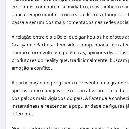
em nomes com potencial midiático, mas também marc
pouco tempo mantinha uma vida discreta, longe dos 
passa a ser um dos mais comentados nas redes sociais
A relação entre ela e Belo, que ganhou os holofotes
Gracyanne Barbosa, tem sido acompanhada com atençã
namoro foi envolto em polêmicas, opiniões divididas
produtores do reality que, tradicionalmente, buscam
emoção e conflito.
A participação no programa representa uma grande vi
apenas como coadjuvante na narrativa amorosa do c
dos palcos mais vigiados do país. A Fazenda é conhe
instantâneas e reacender a popularidade de figuras já
diferente.
Nos corredores da emissora, a movimentação foi inten