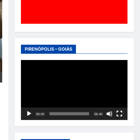
PIRENÓPOLIS – GOIÁS
Tocador
de
vídeo
00:00
06:40