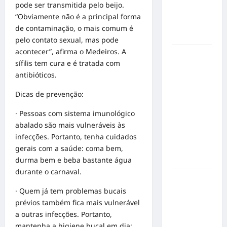
mensagem
pode ser transmitida pelo beijo.
sobre
“Obviamente não é a principal forma
prevenção
de contaminação, o mais comum é
e cuidados
pelo contato sexual, mas pode
acontecer”, afirma o Medeiros. A
Resenha
sífilis tem cura e é tratada com
do Brunão
antibióticos.
chega à
sua
Dicas de prevenção:
segunda
· Pessoas com sistema imunológico
edição e
abalado são mais vulneráveis às
promete
infecções. Portanto, tenha cuidados
movimentar
gerais com a saúde: coma bem,
a noite
durma bem e beba bastante água
goianiense
durante o carnaval.
Poeta
· Quem já tem problemas bucais
Marcelo
prévios também fica mais vulnerável
Girard
a outras infecções. Portanto,
conquista
mantenha a higiene bucal em dia:
o 1º lugar