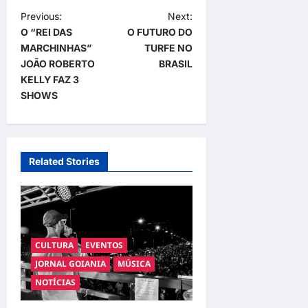
P
Previous:
Next:
O “REI DAS
O FUTURO DO
o
MARCHINHAS”
TURFE NO
s
JOÃO ROBERTO
BRASIL
t
KELLY FAZ 3
SHOWS
n
a
v
Related Stories
i
g
a
t
CULTURA
EVENTOS
i
JORNAL GOIANIA
MÚSICA
o
NOTÍCIAS
n