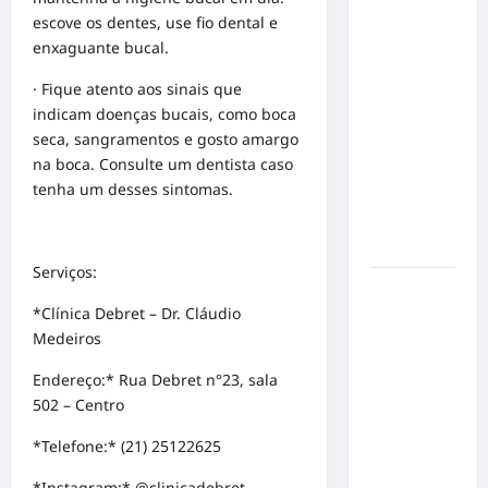
escove os dentes, use fio dental e
no
enxaguante bucal.
Concurso
de Poesia
· Fique atento aos sinais que
Falada
indicam doenças bucais, como boca
durante o
seca, sangramentos e gosto amargo
7º
na boca. Consulte um dentista caso
Encontro
tenha um desses sintomas.
Nacional
de
Escritores
Serviços:
Dorival
*Clínica Debret – Dr. Cláudio
Júnior
Medeiros
volta ao
radar do
Endereço:* Rua Debret n°23, sala
São Paulo
502 – Centro
em meio à
crise e
*Telefone:* (21) 25122625
pressão
*Instagram:* @clinicadebret