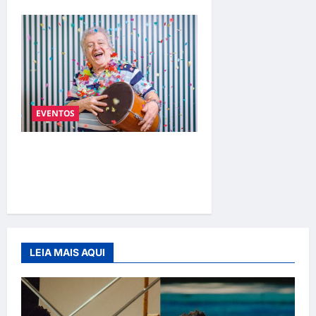
EVENTOS
O “REI DAS MARCHINHAS”
JOÃO ROBERTO KELLY FAZ
3 SHOWS
LEIA MAIS AQUI