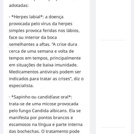
de cães e
adotadas:
gatos: guia
completo
· *Herpes labial*: a doença
para dar
provocada pelo vírus da herpes
um lar a
simples provoca feridas nos lábios,
um pet
face ou interior da boca
semelhantes a aftas. “A crise dura
Ministério
cerca de uma semana e volta de
Público
tempos em tempos, principalmente
pede R$
em situações de baixa imunidade.
120
Medicamentos antivirais podem ser
milhões de
indicados para tratar as crises”, diz o
Virgínia
especialista.
Fonseca e
Blaze por
· *Sapinho ou candidíase oral*:
suposta
trata-se de uma micose provocada
divulgação
pelo fungo Candida albicans. Ela se
abusiva de
manifesta por pontos brancos e
apostas
escamosos na língua e parte interna
das bochechas. O tratamento pode
Inclusão