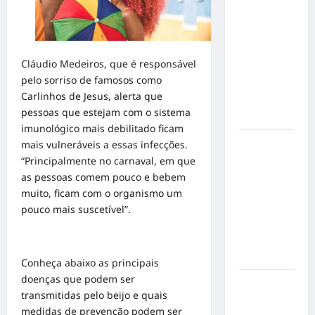
Militão
emociona
ao
compartilhar
Cláudio Medeiros, que é responsável
momentos
pelo sorriso de famosos como
especiais
Carlinhos de Jesus, alerta que
com a filha
pessoas que estejam com o sistema
Cecília
imunológico mais debilitado ficam
Hilber Dias
mais vulneráveis a essas infecções.
inaugura a
“Principalmente no carnaval, em que
Bravus
as pessoas comem pouco e bebem
Barbearia e
muito, ficam com o organismo um
transforma
pouco mais suscetível”.
sonho em
realidade
em Goiânia
Conheça abaixo as principais
doenças que podem ser
Adoção
transmitidas pelo beijo e quais
responsável
medidas de prevenção podem ser