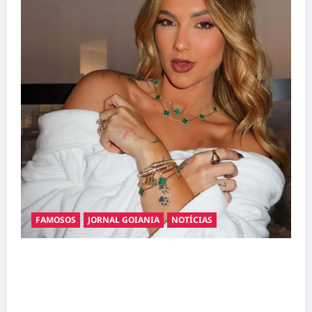
FAMOSOS
JORNAL GOIANIA
NOTÍCIAS
Ministério Público pede R$ 120 milhões de
Virgínia Fonseca e Blaze por suposta
divulgação abusiva de apostas