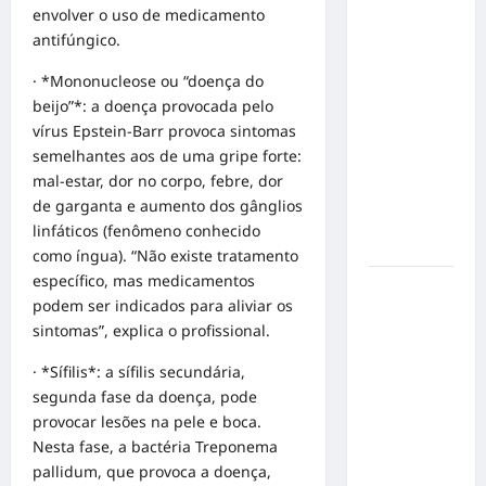
envolver o uso de medicamento
em Alta
antifúngico.
Velocidade:
Influenciador
· *Mononucleose ou “doença do
com
beijo”*: a doença provocada pelo
Síndrome
vírus Epstein-Barr provoca sintomas
de Down
semelhantes aos de uma gripe forte:
Realiza
mal-estar, dor no corpo, febre, dor
Sonho nas
de garganta e aumento dos gânglios
Pistas de
linfáticos (fenômeno conhecido
Goiânia
como íngua). “Não existe tratamento
específico, mas medicamentos
Sinal de
podem ser indicados para aliviar os
Alerta:
sintomas”, explica o profissional.
Carolina
Dieckmann
· *Sífilis*: a sífilis secundária,
transforma
segunda fase da doença, pode
experiência
provocar lesões na pele e boca.
de saúde
Nesta fase, a bactéria Treponema
em
pallidum, que provoca a doença,