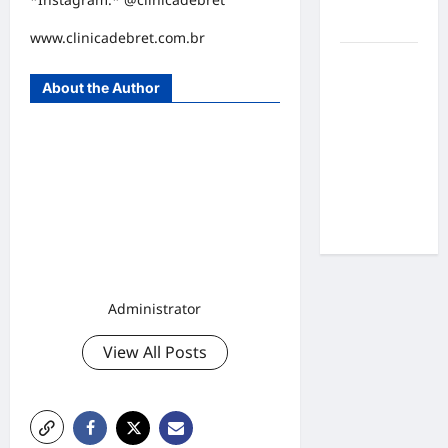
por
resultados
www.clinicadebret.com.br
Gracyanne
Barbosa
About the Author
muda
rumo
estético e
aposta em
visual mais
natural
Administrator
View All Posts