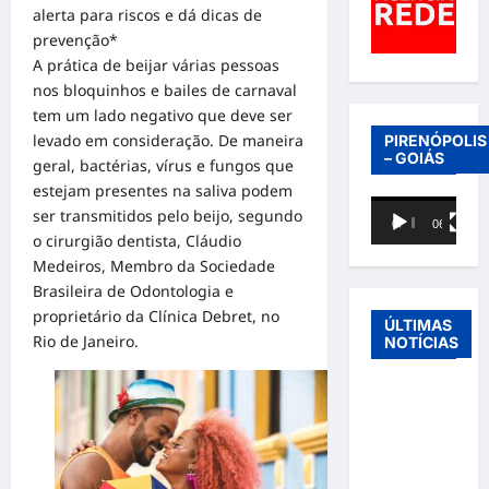
alerta para riscos e dá dicas de
prevenção*
A prática de beijar várias pessoas
nos bloquinhos e bailes de carnaval
tem um lado negativo que deve ser
levado em consideração. De maneira
PIRENÓPOLIS
– GOIÁS
geral, bactérias, vírus e fungos que
estejam presentes na saliva podem
Tocador
ser transmitidos pelo beijo, segundo
00:00
06:40
de
o cirurgião dentista, Cláudio
vídeo
Medeiros, Membro da Sociedade
Brasileira de Odontologia e
proprietário da Clínica Debret, no
ÚLTIMAS
Rio de Janeiro.
NOTÍCIAS
Entre o
futebol e a
paternidade:
Éder