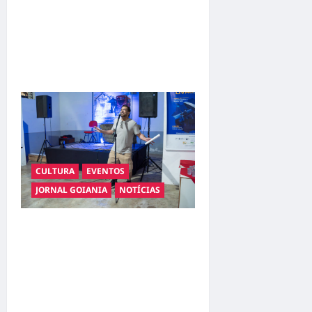
BANDA IMAGEM LANÇA
“ESTICA”, NOVO SINGLE DO
EP AXÉ, AMOR E REFRÃO
(2026)
CULTURA
EVENTOS
JORNAL GOIANIA
NOTÍCIAS
Marcelo Girard conquista
terceiro lugar em concurso
de poesia falada e marca
edição histórica da Feira do
Livro de Anápolis