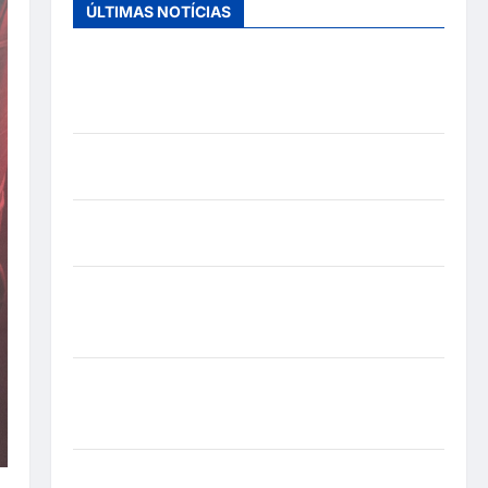
ÚLTIMAS NOTÍCIAS
Entre o futebol e a paternidade: Éder Militão
emociona ao compartilhar momentos especiais
com a filha Cecília
Hilber Dias inaugura a Bravus Barbearia e
transforma sonho em realidade em Goiânia
Adoção responsável de cães e gatos: guia
completo para dar um lar a um pet
Ministério Público pede R$ 120 milhões de
Virgínia Fonseca e Blaze por suposta divulgação
abusiva de apostas
Inclusão em Alta Velocidade: Influenciador com
Síndrome de Down Realiza Sonho nas Pistas de
Goiânia
Sinal de Alerta: Carolina Dieckmann transforma