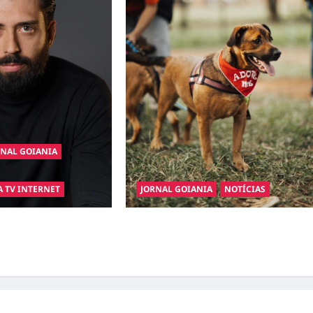
RNAL GOIANIA
A TV INTERNET
JORNAL GOIANIA
NOTÍCIAS
gura a Bravus Barbearia
Adoção responsável de cães e gatos:
nho em realidade em
guia completo para dar um lar a um pet