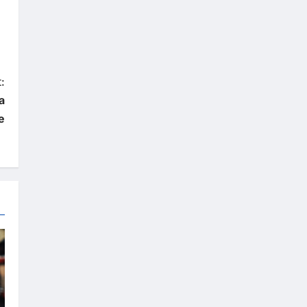
:
a
e