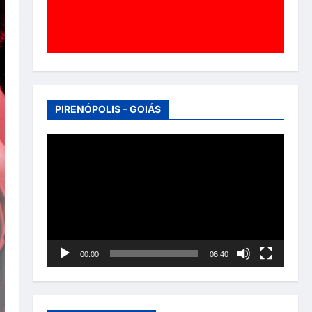
PIRENÓPOLIS – GOIÁS
Tocador
de
vídeo
00:00
06:40