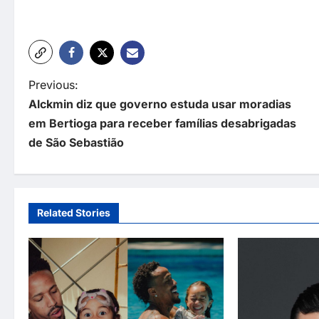
P
Previous:
Alckmin diz que governo estuda usar moradias
o
em Bertioga para receber famílias desabrigadas
s
de São Sebastião
t
n
a
Related Stories
v
i
g
a