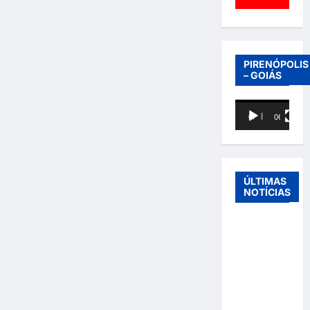
PIRENÓPOLIS
– GOIÁS
Tocador
00:00
06:40
de
vídeo
ÚLTIMAS
NOTÍCIAS
Entre o
futebol e a
paternidade:
Éder
Militão
emociona