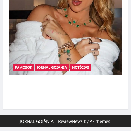
FAMOSOS
JORNAL GOIANIA
NOTÍCIAS
Ministério Público pede R$ 120 milhões de
Virgínia Fonseca e Blaze por suposta
divulgação abusiva de apostas
JORNAL GOIÂNIA
|
ReviewNews
by AF themes.