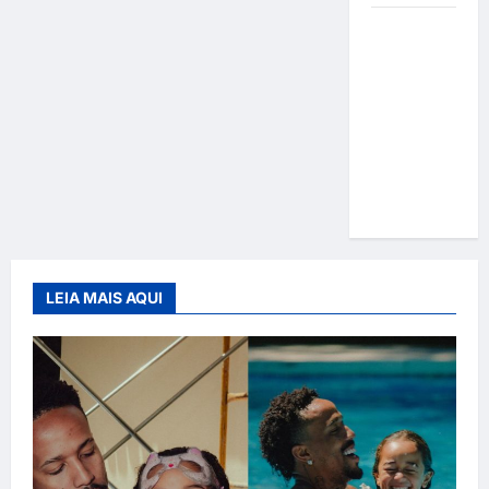
Gracyanne
Barbosa
muda
rumo
estético e
aposta em
visual mais
natural
LEIA MAIS AQUI