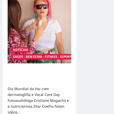
saúde
nas
áreas
de
dermatologia
e
nutrologia
para
a
população
NOTÍCIAS
SAÚDE - BEM ESTAR - FITNESS - ESPORTE
DIA MUNDIAL DA VOZ COM
DERMATOGLIFIA E ‘VOCAL CARE
DAY
Dia Mundial da Voz com
dermatoglifia e Vocal Care Day
Fonoaudióloga Cristiane Magacho e
a nutricionista Zilar Coelho falam
sobre...