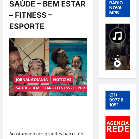
SAÚDE – BEM ESTAR
RÁDIO
NOVA
MPB
– FITNESS –
ESPORTE
JORNAL GOIANIA
NOTÍCIAS
SAÚDE - BEM ESTAR - FITNESS - ESPORTE
(21)
9977 6
Entre o futebol e a paternidade:
1051
Éder Militão emociona ao
compartilhar momentos especiais
com a filha Cecília
Acostumado aos grandes palcos do