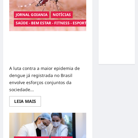
Divide
Gracyanne
sobre
Quem
Barbosa
JORNAL GOIANIA
NOTÍCIAS
Está
muda
Legalmente
SAÚDE - BEM ESTAR - FITNESS - ESPORTE
Habilitado
rumo
para
Procedimentos
estético e
Enfrentamento à Maior Epidemia de
aposta em
Dengue no Brasil: Sociedade Civil e
visual mais
Poder Público se Unem Contra a
natural
Doença
A luta contra a maior epidemia de
dengue já registrada no Brasil
envolve esforços conjuntos da
sociedade...
Read
LEIA MAIS
more
about
Enfrentamento
à
Maior
Epidemia
de
Dengue