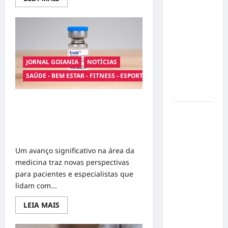
more
Influenciador
about
Franquias
com
de
terapias
Síndrome
tântricas
de Down
avançam
e
Realiza
atraem
JORNAL GOIANIA
NOTÍCIAS
Sonho nas
investidores
SAÚDE - BEM ESTAR - FITNESS - ESPORTE
Pistas de
Goiânia
Avanço científico: novo
Sinal de
medicamento aprovado no Brasil
Alerta:
pode retardar o desenvolvimento do
diabetes tipo 1
Carolina
Dieckmann
Um avanço significativo na área da
transforma
medicina traz novas perspectivas
experiência
para pacientes e especialistas que
de saúde
lidam com...
em
Read
LEIA MAIS
mensagem
more
sobre
about
Avanço