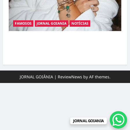
FAMOSOS
JORNAL GOIANIA
NOTÍCIAS
Ministério Público pede R$ 120 milhões de
Virgínia Fonseca e Blaze por suposta
divulgação abusiva de apostas
JORNAL GOIÂNIA
|
ReviewNews
by AF themes.
JORNAL GOIANIA