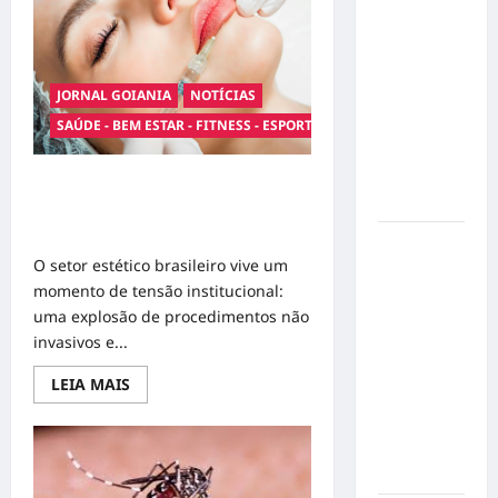
creches
de Poesia
expõe
divergência
Falada
entre
durante o
Ministério
Público
JORNAL GOIANIA
NOTÍCIAS
7º
de
Contas
Encontro
SAÚDE - BEM ESTAR - FITNESS - ESPORTE
e
Nacional
Prefeitura
de
de
Goiânia
Estética em Debate: Congresso se
Escritores
Divide sobre Quem Está Legalmente
Habilitado para Procedimentos
Dorival
O setor estético brasileiro vive um
Júnior
momento de tensão institucional:
volta ao
uma explosão de procedimentos não
radar do
invasivos e...
São Paulo
em meio à
Read
LEIA MAIS
crise e
more
about
pressão
Estética
em
por
Debate:
resultados
Congresso
se