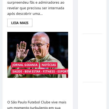
ao
surpreendeu fãs e admiradores ao
compartilhar
revelar que precisou ser internada
momentos
após descobrir uma...
especiais
Read
LEIA MAIS
com a filha
more
Cecília
about
Sinal
de
Hilber Dias
Alerta:
Carolina
inaugura a
Dieckmann
Bravus
transforma
experiência
Barbearia e
de
saúde
transforma
em
JORNAL GOIANIA
NOTÍCIAS
sonho em
mensagem
sobre
SAÚDE - BEM ESTAR - FITNESS - ESPORTE
realidade
prevenção
e
em Goiânia
cuidados
Dorival Júnior volta ao radar do São
Adoção
Paulo em meio à crise e pressão por
responsável
resultados
de cães e
O São Paulo Futebol Clube vive mais
gatos: guia
um momento turbulento em sua