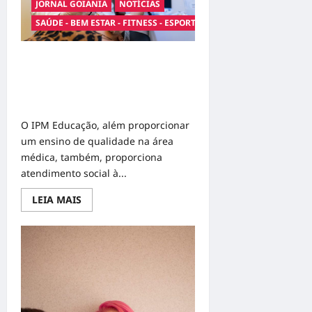
no
JORNAL GOIANIA
NOTÍCIAS
Brasil:
SAÚDE - BEM ESTAR - FITNESS - ESPORTE
Sociedade
Civil
e
Poder
Consultas gratuitas em clínica de
Público
se
Goiânia promove acesso à saúde
Unem
nas áreas de dermatologia e
Contra
a
nutrologia para a população
Doença
O IPM Educação, além proporcionar
um ensino de qualidade na área
médica, também, proporciona
atendimento social à...
Read
LEIA MAIS
more
about
Consultas
gratuitas
em
clínica
de
Goiânia
promove
acesso
à