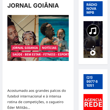
JORNAL GOIÂNIA
RÁDIO
NOVA
MPB
JORNAL GOIANIA
NOTÍCIAS
SAÚDE - BEM ESTAR - FITNESS - ESPORTE
Entre o futebol e a paternidade:
Éder Militão emociona ao
(21)
compartilhar momentos especiais
9977 6
com a filha Cecília
1051
Acostumado aos grandes palcos do
futebol internacional e à intensa
rotina de competições, o zagueiro
Éder Militão...