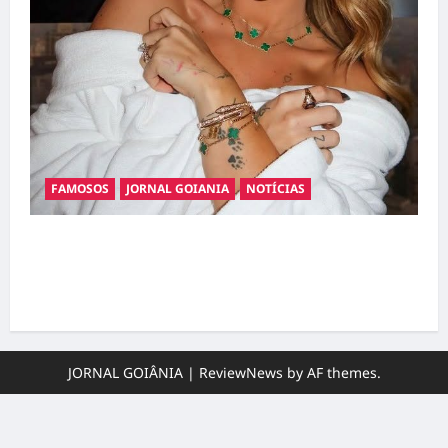
FAMOSOS
JORNAL GOIANIA
NOTÍCIAS
Ministério Público pede R$ 120 milhões de
Virgínia Fonseca e Blaze por suposta
divulgação abusiva de apostas
JORNAL GOIÂNIA
|
ReviewNews
by AF themes.