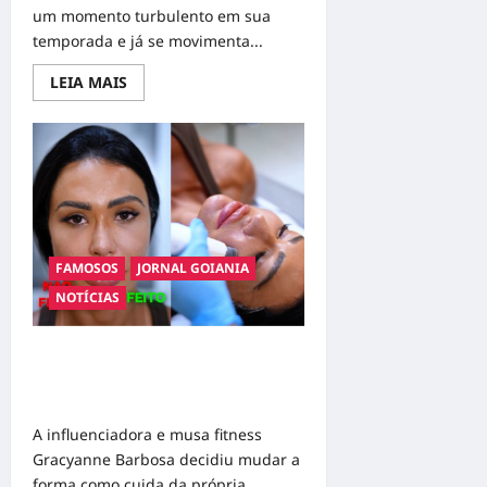
um momento turbulento em sua
temporada e já se movimenta...
Read
LEIA MAIS
more
about
Dorival
Júnior
volta
ao
radar
do
São
Paulo
em
meio
FAMOSOS
JORNAL GOIANIA
à
crise
NOTÍCIAS
e
pressão
por
resultados
Gracyanne Barbosa muda rumo
estético e aposta em visual mais
natural
A influenciadora e musa fitness
Gracyanne Barbosa decidiu mudar a
forma como cuida da própria