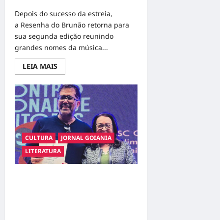
Depois do sucesso da estreia,
a Resenha do Brunão retorna para
sua segunda edição reunindo
grandes nomes da música...
Read
LEIA MAIS
more
about
Resenha
do
Brunão
chega
à
sua
segunda
edição
CULTURA
JORNAL GOIANIA
e
promete
LITERATURA
movimentar
a
noite
goianiense
Poeta Marcelo Girard conquista o 1º
lugar no Concurso de Poesia Falada
durante o 7º Encontro Nacional de
Escritores