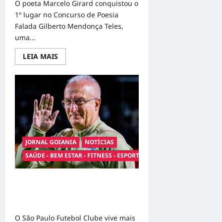
O poeta Marcelo Girard conquistou o
1º lugar no Concurso de Poesia
Falada Gilberto Mendonça Teles,
uma...
Read
LEIA MAIS
more
about
Poeta
Marcelo
Girard
conquista
o
1º
lugar
no
Concurso
de
JORNAL GOIANIA
NOTÍCIAS
Poesia
Falada
SAÚDE - BEM ESTAR - FITNESS - ESPORTE
durante
o
7º
Encontro
Dorival Júnior volta ao radar do São
Nacional
Paulo em meio à crise e pressão por
de
Escritores
resultados
O São Paulo Futebol Clube vive mais