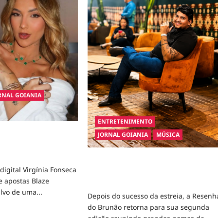
RNAL GOIANIA
ENTRETENIMENTO
co pede R$ 120 milhões
JORNAL GOIANIA
MÚSICA
eca e Blaze por suposta
iva de apostas
Resenha do Brunão chega à sua
digital Virgínia Fonseca
segunda edição e promete movimentar
e apostas Blaze
a noite goianiense
lvo de uma...
Depois do sucesso da estreia, a Resenh
do Brunão retorna para sua segunda
d
e