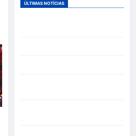
ÚLTIMAS NOTÍCIAS
Entre o futebol e a paternidade: Éder Militão
emociona ao compartilhar momentos especiais
com a filha Cecília
Hilber Dias inaugura a Bravus Barbearia e
transforma sonho em realidade em Goiânia
Adoção responsável de cães e gatos: guia
completo para dar um lar a um pet
Ministério Público pede R$ 120 milhões de
Virgínia Fonseca e Blaze por suposta divulgação
abusiva de apostas
Inclusão em Alta Velocidade: Influenciador com
Síndrome de Down Realiza Sonho nas Pistas de
e
Goiânia
m
Sinal de Alerta: Carolina Dieckmann transforma