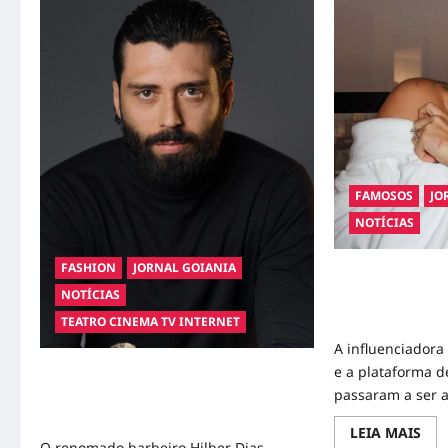
FAMOSOS
JO
NOTÍCIAS
FASHION
JORNAL GOIANIA
Ministério Públi
NOTÍCIAS
de Virgínia Fons
divulgação abus
TEATRO CINEMA TV INTERNET
A influenciadora 
e a plataforma d
Hilber Dias inaugura a Bravus Barbearia
passaram a ser a
e transforma sonho em realidade em
Goiânia
Rea
LEIA MAIS
mor
O renomado barbeiro Hilber Dias,