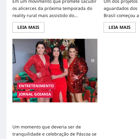
Em um movimento que promete sacudir
Um dos projetos
os alicerces da próxima temporada do
aguardados dos 
reality rural mais assistido do...
Brasil começou a
Read
Rea
LEIA MAIS
LEIA MAIS
more
mor
about
abo
“Coração
À
em
Pro
Rede
de
Nacional:
Marí
Nova
Dir
Eleita
Inic
de
Mis
Belo
de
Assina
Enc
com
Atri
Reality
par
ENTRETENIMENTO
e
Viv
Agita
a
JORNAL GOIANIA
os
Rai
Bastidores
da
da
Sof
Fama”
no
Apartamento da mãe de Maiara e
Cin
Maraisa é invadido em Goiânia
Um momento que deveria ser de
tranquilidade e celebração de Páscoa se