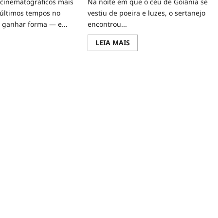
 cinematográficos mais
Na noite em que o céu de Goiânia se
últimos tempos no
vestiu de poeira e luzes, o sertanejo
 ganhar forma — e...
encontrou...
d
Read
LEIA MAIS
e
more
ut
about
Corda
cura
no
Coração:
lia:
Murilo
etor
Huff
ia
Escreve
são
História
no
ontrar
Maior
z
Palco
a
do
er
Sertanejo
em
nha
Goiânia
rência
ema