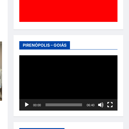
PIRENÓPOLIS – GOIÁS
Tocador
de
vídeo
00:00
06:40