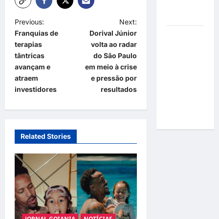
por
resultados
P
Previous:
Next:
Franquias de
Dorival Júnior
Gracyanne
o
terapias
volta ao radar
Barbosa
s
tântricas
do São Paulo
muda
t
avançam e
em meio à crise
rumo
atraem
e pressão por
estético e
n
investidores
resultados
aposta em
a
visual mais
v
natural
i
Related Stories
g
a
t
i
o
JORNAL GOIANIA
NOTÍCIAS