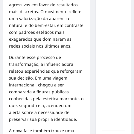
de cães e
agressivas em favor de resultados
gatos: guia
mais discretos. O movimento reflete
completo
uma valorização da aparência
para dar
natural e do bem-estar, em contraste
um lar a
com padrões estéticos mais
um pet
exagerados que dominaram as
redes sociais nos últimos anos.
Ministério
Público
Durante esse processo de
pede R$
transformação, a influenciadora
120
relatou experiências que reforçaram
milhões de
sua decisão. Em uma viagem
Virgínia
internacional, chegou a ser
Fonseca e
comparada a figuras públicas
Blaze por
conhecidas pela estética marcante, o
suposta
que, segundo ela, acendeu um
divulgação
alerta sobre a necessidade de
abusiva de
preservar sua própria identidade.
apostas
A nova fase também trouxe uma