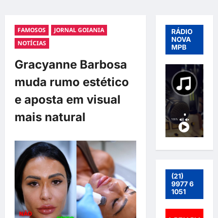
FAMOSOS
JORNAL GOIANIA
RÁDIO
NOVA
NOTÍCIAS
MPB
Gracyanne Barbosa
muda rumo estético
e aposta em visual
mais natural
(21)
9977 6
1051