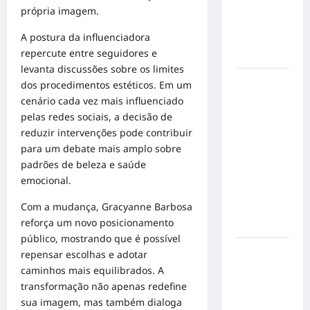
mensagem
própria imagem.
sobre
A postura da influenciadora
prevenção
repercute entre seguidores e
e cuidados
levanta discussões sobre os limites
Resenha
dos procedimentos estéticos. Em um
do Brunão
cenário cada vez mais influenciado
chega à
pelas redes sociais, a decisão de
sua
reduzir intervenções pode contribuir
segunda
para um debate mais amplo sobre
edição e
padrões de beleza e saúde
promete
emocional.
movimentar
Com a mudança, Gracyanne Barbosa
a noite
reforça um novo posicionamento
goianiense
público, mostrando que é possível
Poeta
repensar escolhas e adotar
Marcelo
caminhos mais equilibrados. A
Girard
transformação não apenas redefine
conquista
sua imagem, mas também dialoga