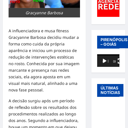
Gracyanne Barbosa
A influenciadora e musa fitness
Gracyanne Barbosa
decidiu mudar a
PIRENÓPOLIS
forma como cuida da própria
– GOIÁS
aparência e iniciou um processo de
redução de intervenções estéticas
Tocador
00:00
06:40
no rosto. Conhecida por sua imagem
de
marcante e presença nas redes
vídeo
sociais, ela agora aposta em um
visual mais natural, alinhado a uma
ÚLTIMAS
nova fase pessoal.
NOTÍCIAS
A decisão surgiu após um período
Entre o
de reflexão sobre os resultados dos
futebol e a
procedimentos realizados ao longo
paternidade:
dos anos. Segundo a influenciadora,
Éder
houve um momento em que deixou