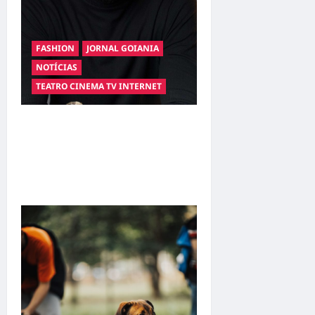
FASHION
JORNAL GOIANIA
NOTÍCIAS
TEATRO CINEMA TV INTERNET
Hilber Dias inaugura a
Bravus Barbearia e
transforma sonho em
realidade em Goiânia