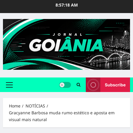
Skip
8:57:19 AM
to
content
Subscribe
Primary
Menu
Home
NOTÍCIAS
Gracyanne Barbosa muda rumo estético e aposta em
visual mais natural