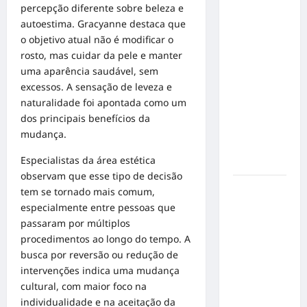
Inclusão
percepção diferente sobre beleza e
em Alta
autoestima. Gracyanne destaca que
Velocidade:
o objetivo atual não é modificar o
Influenciador
rosto, mas cuidar da pele e manter
com
uma aparência saudável, sem
Síndrome
excessos. A sensação de leveza e
de Down
naturalidade foi apontada como um
Realiza
dos principais benefícios da
Sonho nas
mudança.
Pistas de
Especialistas da área estética
Goiânia
observam que esse tipo de decisão
Sinal de
tem se tornado mais comum,
Alerta:
especialmente entre pessoas que
Carolina
passaram por múltiplos
Dieckmann
procedimentos ao longo do tempo. A
transforma
busca por reversão ou redução de
experiência
intervenções indica uma mudança
de saúde
cultural, com maior foco na
em
individualidade e na aceitação da