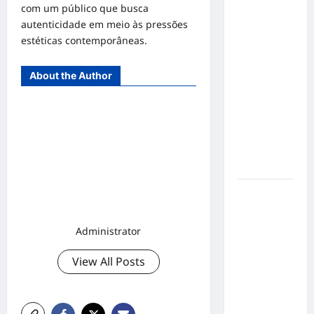
o 1º lugar
com um público que busca
no
autenticidade em meio às pressões
Concurso
estéticas contemporâneas.
de Poesia
Falada
About the Author
durante o
7º
Encontro
Nacional
de
Escritores
Dorival
Júnior
volta ao
Administrator
radar do
São Paulo
View All Posts
em meio à
crise e
pressão