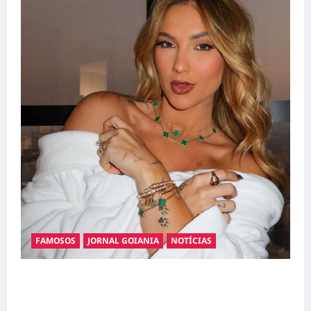
FAMOSOS
JORNAL GOIANIA
NOTÍCIAS
Ministério Público pede R$ 120 milhões de
Virgínia Fonseca e Blaze por suposta