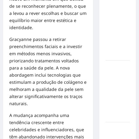
Militão
de se reconhecer plenamente, o que
emociona
a levou a rever escolhas e buscar um
ao
equilíbrio maior entre estética e
compartilhar
identidade.
momentos
Gracyanne passou a retirar
especiais
preenchimentos faciais e a investir
com a filha
em métodos menos invasivos,
Cecília
priorizando tratamentos voltados
Hilber Dias
para a saúde da pele. A nova
inaugura a
abordagem inclui tecnologias que
Bravus
estimulam a produção de colágeno e
Barbearia e
melhoram a qualidade da pele sem
transforma
alterar significativamente os traços
sonho em
naturais.
realidade
A mudança acompanha uma
em Goiânia
tendência crescente entre
Adoção
celebridades e influenciadores, que
responsável
têm abandonado intervenções mais