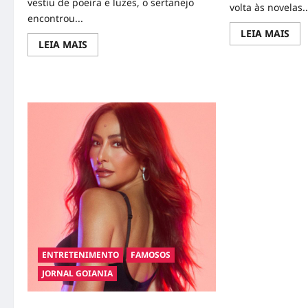
vestiu de poeira e luzes, o sertanejo
volta às novelas..
encontrou...
Rea
LEIA MAIS
mor
Read
LEIA MAIS
abo
more
Mal
about
Mad
Corda
Ret
no
às
Coração:
Nov
Murilo
e
Huff
Gra
Escreve
Pri
História
Cen
no
co
Maior
Mar
Palco
Pal
do
Sertanejo
em
Goiânia
ENTRETENIMENTO
FAMOSOS
JORNAL GOIANIA