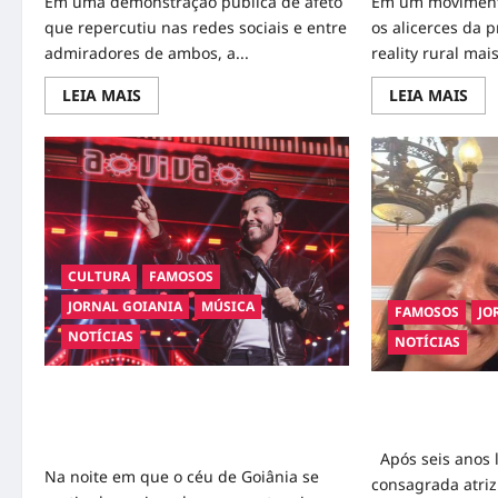
Em uma demonstração pública de afeto
Em um moviment
que repercutiu nas redes sociais e entre
os alicerces da
admiradores de ambos, a...
reality rural mais
Read
Rea
LEIA MAIS
LEIA MAIS
more
mor
about
abo
Amor
“Co
em
em
destaque:
Red
Tici
Nac
Pinheiro
Nov
celebra
Elei
César
de
Tralli
Bel
e
Ass
CULTURA
FAMOSOS
emociona
co
fãs
Real
JORNAL GOIANIA
MÚSICA
no
e
FAMOSOS
JO
aniversário
Agi
NOTÍCIAS
de
os
NOTÍCIAS
55
Bas
anos
da
Fam
Corda no Coração: Murilo Huff Escreve
Malu Mader Reto
História no Maior Palco do Sertanejo em
Primeira Cena c
Goiânia
Após seis anos l
Na noite em que o céu de Goiânia se
consagrada atri