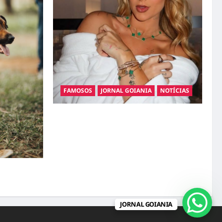
FAMOSOS
JORNAL GOIANIA
NOTÍCIAS
Ministério Público pede R$ 120 milhões de
Virgínia Fonseca e Blaze por suposta
divulgação abusiva de apostas
gatos: guia
pet
JORNAL GOIANIA