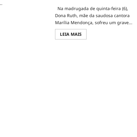
..
Na madrugada de quinta-feira (6),
d
Dona Ruth, mãe da saudosa cantora
e
Marília Mendonça, sofreu um grave...
ut
u
er
Read
LEIA MAIS
orna
more
about
elas
Dona
Ruth,
va
Mãe
meira
de
a
Marília
m
Mendonça,
cos
Sofre
meira
Acidente
de
Carro
em
São
Paulo