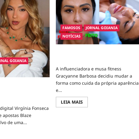
FAMOSOS
JORNAL GOIANIA
NOTÍCIAS
Gracyanne Barbosa muda rumo
estético e aposta em visual mais natura
RNAL GOIANIA
A influenciadora e musa fitness
Gracyanne Barbosa decidiu mudar a
forma como cuida da própria aparência
co pede R$ 120 milhões
e...
eca e Blaze por suposta
iva de apostas
Read
LEIA MAIS
more
digital Virgínia Fonseca
about
Gracyanne
e apostas Blaze
Barbosa
lvo de uma...
muda
rumo
estético
d
e
e