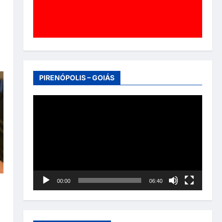
PIRENÓPOLIS – GOIÁS
Tocador
de
vídeo
00:00
06:40