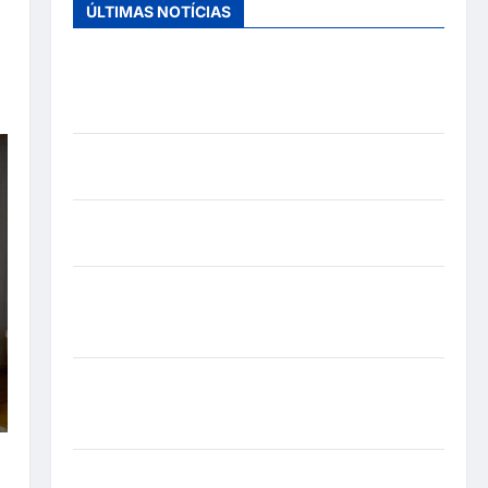
ÚLTIMAS NOTÍCIAS
Entre o futebol e a paternidade: Éder Militão
emociona ao compartilhar momentos especiais
com a filha Cecília
Hilber Dias inaugura a Bravus Barbearia e
transforma sonho em realidade em Goiânia
Adoção responsável de cães e gatos: guia
completo para dar um lar a um pet
Ministério Público pede R$ 120 milhões de
Virgínia Fonseca e Blaze por suposta divulgação
abusiva de apostas
Inclusão em Alta Velocidade: Influenciador com
Síndrome de Down Realiza Sonho nas Pistas de
Goiânia
Sinal de Alerta: Carolina Dieckmann transforma