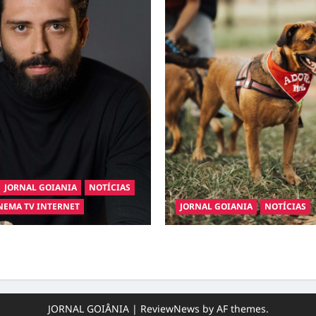
JORNAL GOIANIA
NOTÍCIAS
NEMA TV INTERNET
JORNAL GOIANIA
NOTÍCIAS
inaugura a Bravus Barbearia e
Adoção responsável de cães e 
sonho em realidade em Goiânia
completo para dar um lar a um 
JORNAL GOIÂNIA
|
ReviewNews
by AF themes.