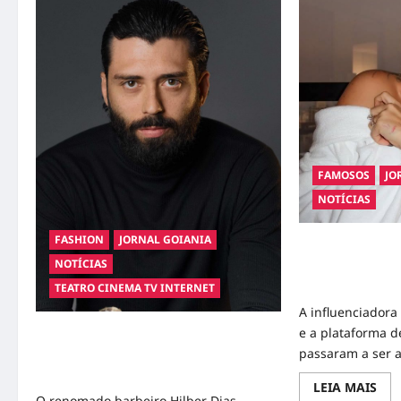
FAMOSOS
JO
NOTÍCIAS
FASHION
JORNAL GOIANIA
Ministério Públi
NOTÍCIAS
de Virgínia Fons
divulgação abus
TEATRO CINEMA TV INTERNET
A influenciadora 
e a plataforma d
Hilber Dias inaugura a Bravus Barbearia
passaram a ser a
e transforma sonho em realidade em
Goiânia
Rea
LEIA MAIS
mor
O renomado barbeiro Hilber Dias,