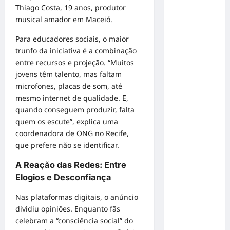
Thiago Costa, 19 anos, produtor
em Alta
musical amador em Maceió.
Velocidade:
Influenciador
Para educadores sociais, o maior
com
trunfo da iniciativa é a combinação
Síndrome
entre recursos e projeção. “Muitos
de Down
jovens têm talento, mas faltam
Realiza
microfones, placas de som, até
Sonho nas
mesmo internet de qualidade. E,
Pistas de
quando conseguem produzir, falta
Goiânia
quem os escute”, explica uma
coordenadora de ONG no Recife,
Sinal de
que prefere não se identificar.
Alerta:
Carolina
A Reação das Redes: Entre
Dieckmann
Elogios e Desconfiança
transforma
experiência
Nas plataformas digitais, o anúncio
de saúde
dividiu opiniões. Enquanto fãs
em
celebram a “consciência social” do