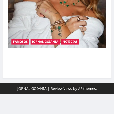
FAMOSOS
JORNAL GOIANIA
NOTÍCIAS
Ministério Público pede R$ 120 milhões de
Virgínia Fonseca e Blaze por suposta
divulgação abusiva de apostas
JORNAL GOIÂNIA
|
ReviewNews
by AF themes.