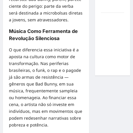
por
ciente do perigo: parte da verba
resultados
será destinada a microbolsas diretas
Gracyanne
a jovens, sem atravessadores.
Barbosa
Música Como Ferramenta de
muda
Revolução Silenciosa
rumo
estético e
O que diferencia essa iniciativa é a
aposta em
aposta na cultura como motor de
visual mais
transformação. Nas periferias
natural
brasileiras, o funk, o rap e o pagode
já são armas de resistência —
gêneros que Bad Bunny, em sua
música, frequentemente sampleia
ou homenageia. Ao financiar essa
cena, o artista não só investe em
indivíduos, mas em movimentos que
podem redesenhar narrativas sobre
pobreza e potência.