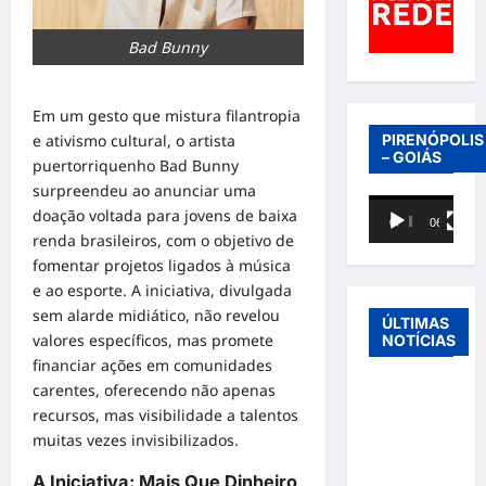
Bad Bunny
Em um gesto que mistura filantropia
PIRENÓPOLIS
e ativismo cultural, o artista
– GOIÁS
puertorriquenho Bad Bunny
surpreendeu ao anunciar uma
Tocador
doação voltada para jovens de baixa
00:00
06:40
de
renda brasileiros, com o objetivo de
vídeo
fomentar projetos ligados à música
e ao esporte. A iniciativa, divulgada
sem alarde midiático, não revelou
ÚLTIMAS
valores específicos, mas promete
NOTÍCIAS
financiar ações em comunidades
carentes, oferecendo não apenas
Entre o
recursos, mas visibilidade a talentos
futebol e a
muitas vezes invisibilizados.
paternidade:
Éder
A Iniciativa: Mais Que Dinheiro,