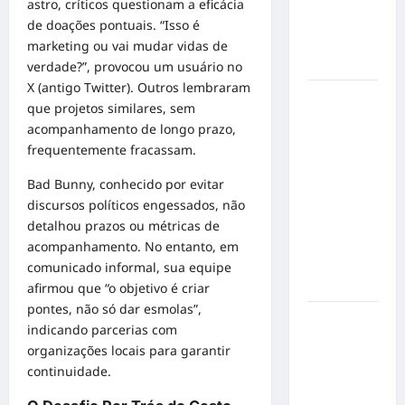
mensagem
astro, críticos questionam a eficácia
sobre
de doações pontuais. “Isso é
prevenção
marketing ou vai mudar vidas de
e cuidados
verdade?”, provocou um usuário no
X (antigo Twitter). Outros lembraram
Resenha
que projetos similares, sem
do Brunão
acompanhamento de longo prazo,
chega à
frequentemente fracassam.
sua
segunda
Bad Bunny, conhecido por evitar
edição e
discursos políticos engessados, não
promete
detalhou prazos ou métricas de
movimentar
acompanhamento. No entanto, em
a noite
comunicado informal, sua equipe
goianiense
afirmou que “o objetivo é criar
pontes, não só dar esmolas”,
Poeta
indicando parcerias com
Marcelo
organizações locais para garantir
Girard
continuidade.
conquista
o 1º lugar