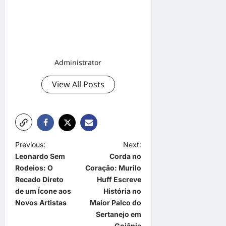
Administrator
View All Posts
P
Previous:
Next:
Leonardo Sem
Corda no
o
Rodeios: O
Coração: Murilo
s
Recado Direto
Huff Escreve
t
de um Ícone aos
História no
Novos Artistas
Maior Palco do
n
Sertanejo em
a
Goiânia