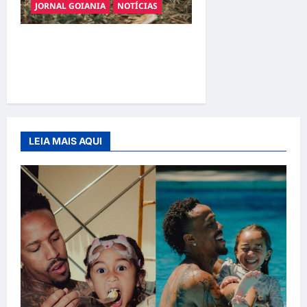
JORNAL GOIANIA
NOTÍCIAS
Adoção responsável de
cães e gatos: guia completo
para dar um lar a um pet
LEIA MAIS AQUI