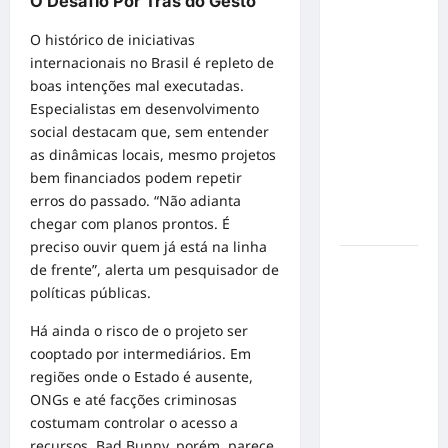
O Desafio Por Trás do Gesto
no
O histórico de iniciativas
Concurso
internacionais no Brasil é repleto de
de Poesia
boas intenções mal executadas.
Falada
Especialistas em desenvolvimento
durante o
social destacam que, sem entender
7º
as dinâmicas locais, mesmo projetos
Encontro
bem financiados podem repetir
Nacional
erros do passado. “Não adianta
de
chegar com planos prontos. É
Escritores
preciso ouvir quem já está na linha
Dorival
de frente”, alerta um pesquisador de
Júnior
políticas públicas.
volta ao
Há ainda o risco de o projeto ser
radar do
cooptado por intermediários. Em
São Paulo
regiões onde o Estado é ausente,
em meio à
ONGs e até facções criminosas
crise e
costumam controlar o acesso a
pressão
recursos. Bad Bunny, porém, parece