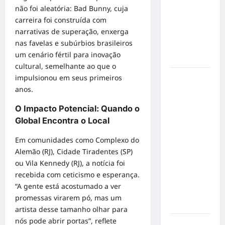
de cães e
não foi aleatória: Bad Bunny, cuja
gatos: guia
carreira foi construída com
completo
narrativas de superação, enxerga
para dar
nas favelas e subúrbios brasileiros
um lar a
um cenário fértil para inovação
um pet
cultural, semelhante ao que o
Ministério
impulsionou em seus primeiros
Público
anos.
pede R$
O Impacto Potencial: Quando o
120
Global Encontra o Local
milhões de
Virgínia
Em comunidades como Complexo do
Fonseca e
Alemão (RJ), Cidade Tiradentes (SP)
Blaze por
ou Vila Kennedy (RJ), a notícia foi
suposta
recebida com ceticismo e esperança.
divulgação
“A gente está acostumado a ver
abusiva de
promessas virarem pó, mas um
apostas
artista desse tamanho olhar para
nós pode abrir portas”, reflete
Inclusão