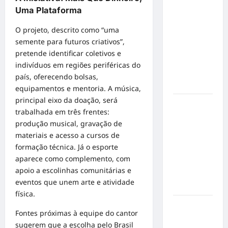
Militão
Uma Plataforma
emociona
ao
O projeto, descrito como “uma
compartilhar
semente para futuros criativos”,
momentos
pretende identificar coletivos e
especiais
indivíduos em regiões periféricas do
com a filha
país, oferecendo bolsas,
Cecília
equipamentos e mentoria. A música,
principal eixo da doação, será
Hilber Dias
trabalhada em três frentes:
inaugura a
produção musical, gravação de
Bravus
materiais e acesso a cursos de
Barbearia e
formação técnica. Já o esporte
transforma
aparece como complemento, com
sonho em
apoio a escolinhas comunitárias e
realidade
eventos que unem arte e atividade
em Goiânia
física.
Adoção
Fontes próximas à equipe do cantor
responsável
sugerem que a escolha pelo Brasil