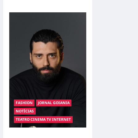
filha Cecília
FASHION
JORNAL GOIANIA
NOTÍCIAS
TEATRO CINEMA TV INTERNET
Hilber Dias inaugura a