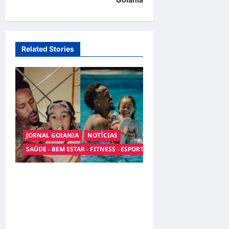
v
i
g
Related Stories
a
t
i
o
n
JORNAL GOIANIA
NOTÍCIAS
SAÚDE - BEM ESTAR - FITNESS - ESPORTE
Entre o futebol e a
paternidade: Éder Militão
emociona ao compartilhar
momentos especiais com a