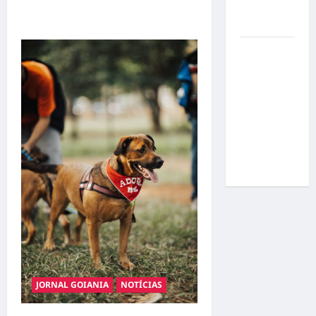
por
realidade em Goiânia
resultados
Gracyanne
Barbosa
muda
rumo
estético e
aposta em
visual mais
natural
JORNAL GOIANIA
NOTÍCIAS