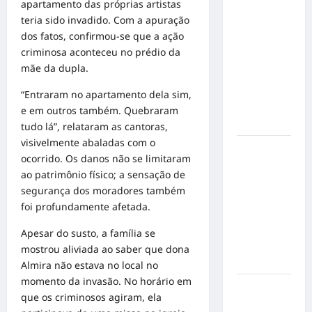
apartamento das próprias artistas
Militão
teria sido invadido. Com a apuração
emociona
dos fatos, confirmou-se que a ação
ao
criminosa aconteceu no prédio da
compartilhar
mãe da dupla.
momentos
especiais
“Entraram no apartamento dela sim,
com a filha
e em outros também. Quebraram
Cecília
tudo lá”, relataram as cantoras,
visivelmente abaladas com o
Hilber Dias
ocorrido. Os danos não se limitaram
inaugura a
ao patrimônio físico; a sensação de
Bravus
segurança dos moradores também
Barbearia e
foi profundamente afetada.
transforma
sonho em
Apesar do susto, a família se
realidade
mostrou aliviada ao saber que dona
em Goiânia
Almira não estava no local no
momento da invasão. No horário em
Adoção
que os criminosos agiram, ela
responsável