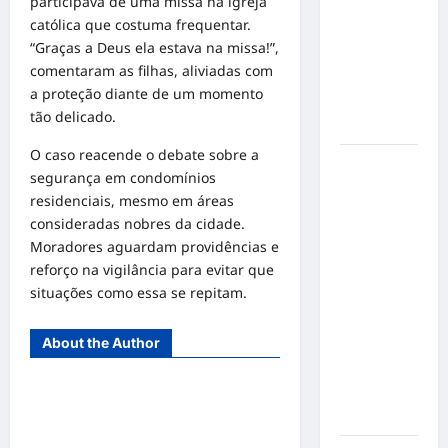
participava de uma missa na igreja
de cães e
católica que costuma frequentar.
gatos: guia
“Graças a Deus ela estava na missa!”,
completo
comentaram as filhas, aliviadas com
para dar
a proteção diante de um momento
um lar a
tão delicado.
um pet
O caso reacende o debate sobre a
Ministério
segurança em condomínios
Público
residenciais, mesmo em áreas
pede R$
consideradas nobres da cidade.
120
Moradores aguardam providências e
milhões de
reforço na vigilância para evitar que
Virgínia
situações como essa se repitam.
Fonseca e
Blaze por
About the Author
suposta
divulgação
abusiva de
apostas