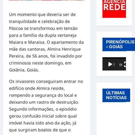
Um momento que deveria ser de
tranquilidade e celebração de
Páscoa se transformou em tensão
para a família da dupla sertaneja
PIRENÓPOLIS
Maiara e Maraisa. O apartamento da
– GOIÁS
mãe das cantoras, Almira Henrique
Pereira, de 56 anos, foi invadido por
Tocador
criminosos neste domingo, em
00:00
06:40
de
Goiânia, Goiás.
vídeo
Os invasores conseguiram entrar no
edifício onde Almira reside,
ÚLTIMAS
rompendo a segurança do local e
NOTÍCIAS
deixando um rastro de destruição.
Segundo informações, o episódio
Entre o
gerou confusão inicial sobre qual
futebol e a
imóvel havia sido alvo da ação, já
paternidade:
que surgiram boatos de que o
Éder