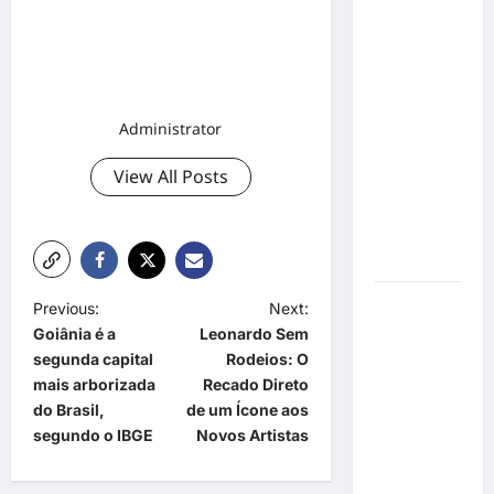
Inclusão
em Alta
Velocidade:
Influenciador
com
Administrator
Síndrome
de Down
View All Posts
Realiza
Sonho nas
Pistas de
Goiânia
Sinal de
P
Previous:
Next:
Alerta:
Goiânia é a
Leonardo Sem
o
Carolina
segunda capital
Rodeios: O
s
Dieckmann
mais arborizada
Recado Direto
transforma
t
do Brasil,
de um Ícone aos
experiência
segundo o IBGE
Novos Artistas
n
de saúde
a
em