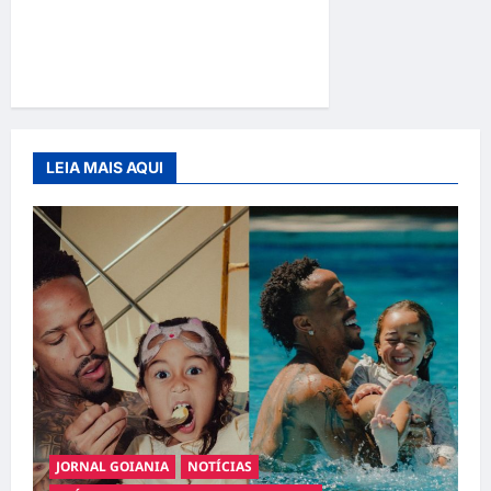
Adoção responsável de
cães e gatos: guia completo
para dar um lar a um pet
LEIA MAIS AQUI
JORNAL GOIANIA
NOTÍCIAS