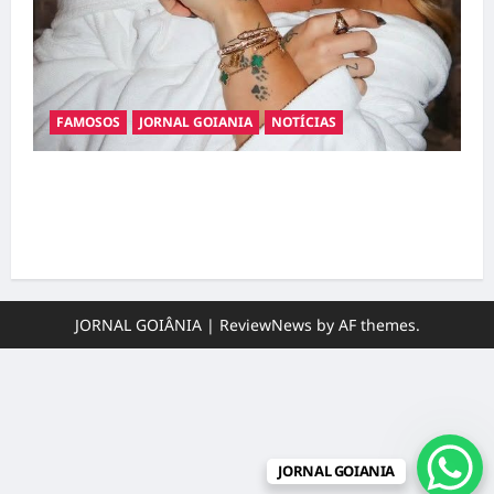
FAMOSOS
JORNAL GOIANIA
NOTÍCIAS
Ministério Público pede R$ 120 milhões de
Virgínia Fonseca e Blaze por suposta
divulgação abusiva de apostas
JORNAL GOIÂNIA
|
ReviewNews
by AF themes.
JORNAL GOIANIA