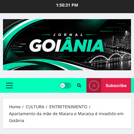
Skip
1:50:32 PM
to
content
Subscribe
Primary
Menu
Home
CULTURA
ENTRETENIMENTO
Apartamento da mãe de Maiara e Maraisa é invadido em
Goiânia