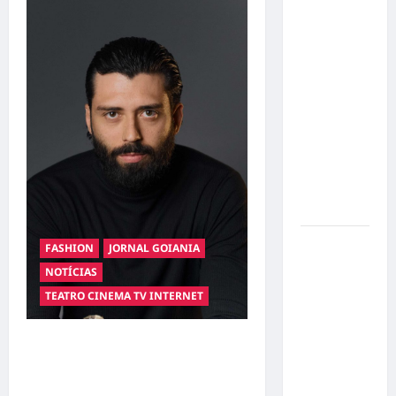
o 1º lugar
no
Concurso
de Poesia
Falada
durante o
7º
Encontro
Nacional
de
Escritores
Dorival
FASHION
JORNAL GOIANIA
Júnior
NOTÍCIAS
volta ao
TEATRO CINEMA TV INTERNET
radar do
São Paulo
Hilber Dias inaugura a
em meio à
crise e
Bravus Barbearia e
pressão
transforma sonho em