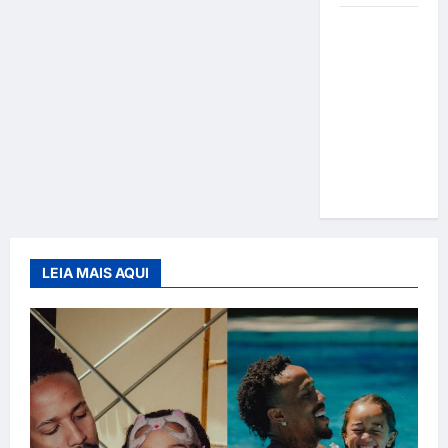
Gracyanne
Barbosa
muda
rumo
estético e
aposta em
visual mais
natural
LEIA MAIS AQUI