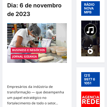
Dia:
6 de novembro
RÁDIO
NOVA
MPB
de 2023
BUSINESS E NEGÓCIOS
JORNAL GOIANIA
Falta de qualificação profissional e
competição desleal são desafios
(21)
para pequenas empresas
9977 6
1051
Empresários da indústria de
transformação — que desempenha
um papel estratégico no
fortalecimento de todo o setor...