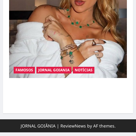
FAMOSOS
JORNAL GOIANIA
NOTÍCIAS
Ministério Público pede R$ 120 milhões de
Virgínia Fonseca e Blaze por suposta
divulgação abusiva de apostas
JORNAL GOIÂNIA
|
ReviewNews
by AF themes.