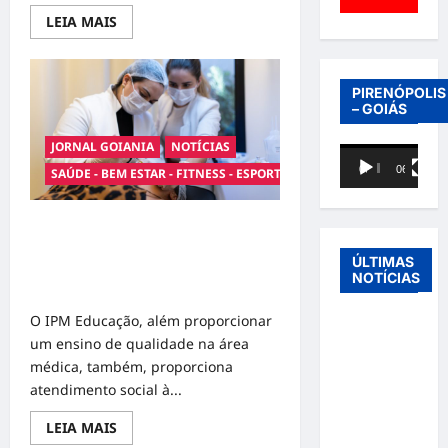
Read
LEIA MAIS
more
about
Falta
de
qualificação
PIRENÓPOLIS
profissional
– GOIÁS
e
competição
desleal
JORNAL GOIANIA
NOTÍCIAS
Tocador
são
00:00
06:40
SAÚDE - BEM ESTAR - FITNESS - ESPORTE
desafios
de
para
vídeo
pequenas
empresas
Consultas gratuitas em clínica de
Goiânia promove acesso à saúde
ÚLTIMAS
nas áreas de dermatologia e
NOTÍCIAS
nutrologia para a população
O IPM Educação, além proporcionar
Entre o
um ensino de qualidade na área
futebol e a
médica, também, proporciona
paternidade:
atendimento social à...
Éder
Militão
Read
LEIA MAIS
more
emociona