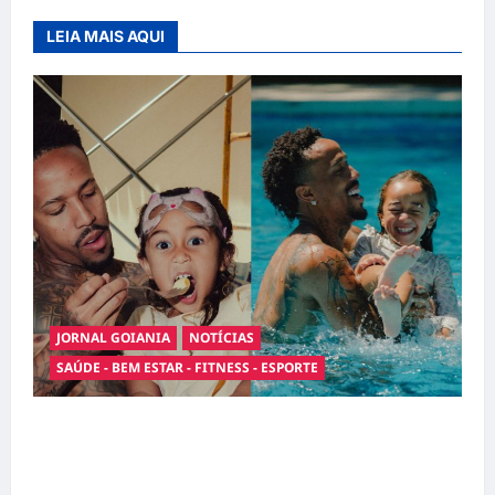
LEIA MAIS AQUI
JORNAL GOIANIA
NOTÍCIAS
SAÚDE - BEM ESTAR - FITNESS - ESPORTE
Entre o futebol e a paternidade: Éder Militão
emociona ao compartilhar momentos
especiais com a filha Cecília