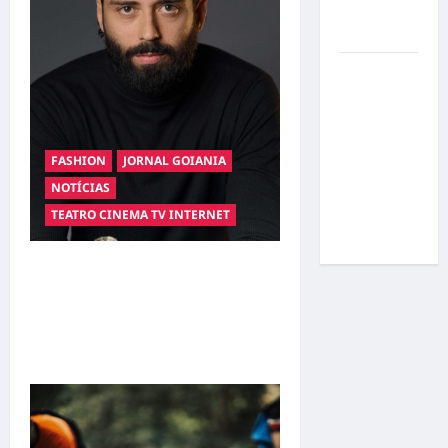
por
resultados
Gracyanne
Barbosa
muda
rumo
FASHION
JORNAL GOIANIA
estético e
aposta em
NOTÍCIAS
visual mais
TEATRO CINEMA TV INTERNET
natural
Hilber Dias inaugura a
Bravus Barbearia e
transforma sonho em
realidade em Goiânia