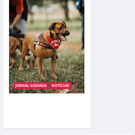
JORNAL GOIANIA
NOTÍCIAS
Adoção responsável de
cães e gatos: guia completo
para dar um lar a um pet