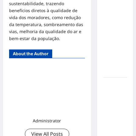
Inclusão
sustentabilidade, trazendo
em Alta
benefícios diretos à qualidade de
Velocidade:
vida dos moradores, como redução
Influenciador
da temperatura, sombreamento das
com
vias, melhoria da qualidade do ar e
Síndrome
bem-estar da população.
de Down
Realiza
About the Author
Sonho nas
Pistas de
Goiânia
Sinal de
Alerta:
Carolina
Dieckmann
transforma
experiência
Administrator
de saúde
em
View All Posts