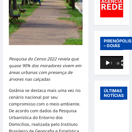
PIRENÓPOLIS
– GOIÁS
Pesquisa do Censo 2022 revela que
Tocador
00:00
06:40
quase 90% dos moradores vivem em
de
áreas urbanas com presença de
vídeo
árvores nas calçadas
Goiânia se destaca mais uma vez no
ÚLTIMAS
NOTÍCIAS
cenário nacional por seu
compromisso com o meio ambiente.
Entre o
De acordo com dados da Pesquisa
futebol e a
Urbanística do Entorno dos
paternidade:
Domicílios, realizada pelo Instituto
Éder
Brasileiro de Geografia e Estatística