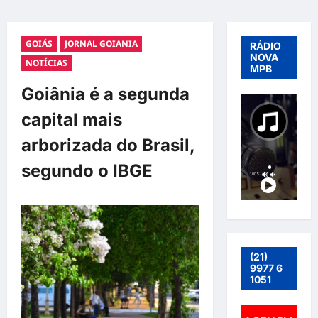
GOIÁS
JORNAL GOIANIA
RÁDIO
NOVA
NOTÍCIAS
MPB
Goiânia é a segunda
capital mais
arborizada do Brasil,
segundo o IBGE
(21)
9977 6
1051