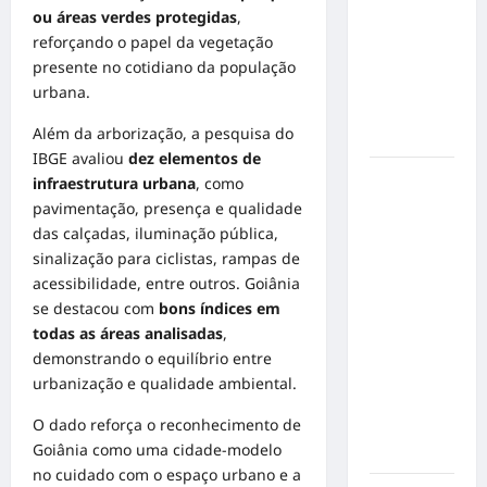
de cães e
ou áreas verdes protegidas
,
gatos: guia
reforçando o papel da vegetação
completo
presente no cotidiano da população
para dar
urbana.
um lar a
Além da arborização, a pesquisa do
um pet
IBGE avaliou
dez elementos de
Ministério
infraestrutura urbana
, como
Público
pavimentação, presença e qualidade
pede R$
das calçadas, iluminação pública,
120
sinalização para ciclistas, rampas de
milhões de
acessibilidade, entre outros. Goiânia
Virgínia
se destacou com
bons índices em
Fonseca e
todas as áreas analisadas
,
Blaze por
demonstrando o equilíbrio entre
suposta
urbanização e qualidade ambiental.
divulgação
O dado reforça o reconhecimento de
abusiva de
Goiânia como uma cidade-modelo
apostas
no cuidado com o espaço urbano e a