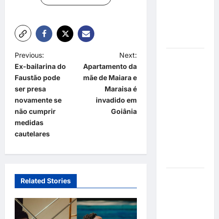
mensagem
sobre
prevenção
e cuidados
P
Previous:
Next:
Resenha
Ex-bailarina do
Apartamento da
do Brunão
o
Faustão pode
mãe de Maiara e
chega à
s
ser presa
Maraisa é
sua
t
novamente se
invadido em
segunda
não cumprir
Goiânia
edição e
n
medidas
promete
a
cautelares
movimentar
v
a noite
goianiense
i
g
Poeta
Related Stories
Marcelo
a
Girard
t
conquista