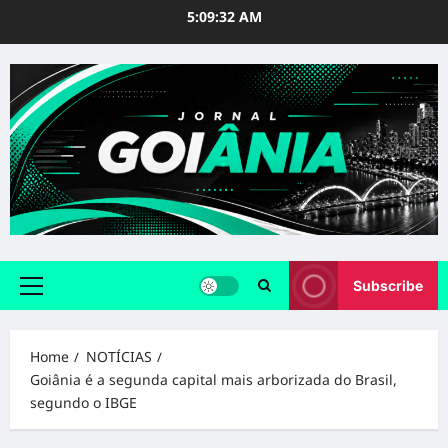
Skip
5:09:33 AM
to
content
Subscribe
Primary
Menu
Home
NOTÍCIAS
Goiânia é a segunda capital mais arborizada do Brasil,
segundo o IBGE