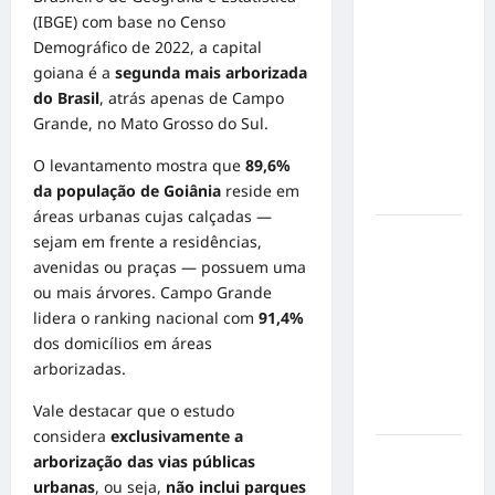
Militão
(IBGE) com base no Censo
emociona
Demográfico de 2022, a capital
ao
goiana é a
segunda mais arborizada
compartilhar
do Brasil
, atrás apenas de Campo
momentos
Grande, no Mato Grosso do Sul.
especiais
O levantamento mostra que
89,6%
com a filha
da população de Goiânia
reside em
Cecília
áreas urbanas cujas calçadas —
Hilber Dias
sejam em frente a residências,
inaugura a
avenidas ou praças — possuem uma
Bravus
ou mais árvores. Campo Grande
Barbearia e
lidera o ranking nacional com
91,4%
transforma
dos domicílios em áreas
sonho em
arborizadas.
realidade
Vale destacar que o estudo
em Goiânia
considera
exclusivamente a
Adoção
arborização das vias públicas
responsável
urbanas
, ou seja,
não inclui parques