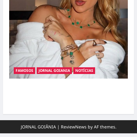
FAMOSOS
JORNAL GOIANIA
NOTÍCIAS
Ministério Público pede R$ 120 milhões de
Virgínia Fonseca e Blaze por suposta
divulgação abusiva de apostas
JORNAL GOIÂNIA
|
ReviewNews
by AF themes.