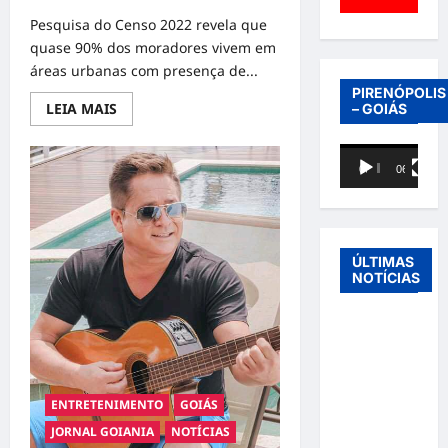
Pesquisa do Censo 2022 revela que
quase 90% dos moradores vivem em
áreas urbanas com presença de...
PIRENÓPOLIS
Read
LEIA MAIS
– GOIÁS
more
about
Goiânia
Tocador
é
00:00
06:40
a
de
segunda
vídeo
capital
mais
arborizada
do
Brasil,
ÚLTIMAS
segundo
NOTÍCIAS
o
IBGE
Entre o
futebol e a
paternidade:
Éder
ENTRETENIMENTO
GOIÁS
Militão
JORNAL GOIANIA
NOTÍCIAS
emociona