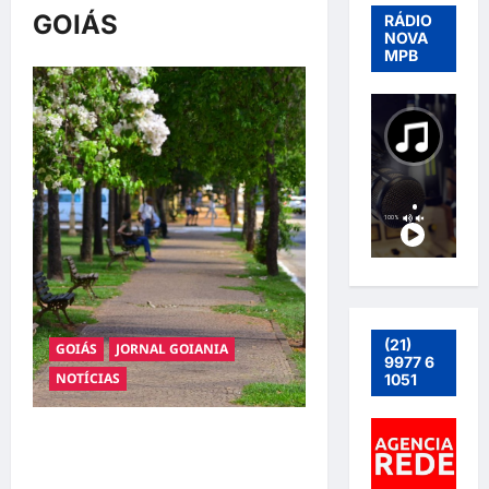
GOIÁS
RÁDIO
NOVA
MPB
(21)
GOIÁS
JORNAL GOIANIA
9977 6
NOTÍCIAS
1051
Goiânia é a segunda capital mais
arborizada do Brasil, segundo o
IBGE