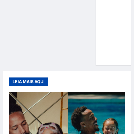
Gracyanne
Barbosa
muda
rumo
estético e
aposta em
visual mais
natural
LEIA MAIS AQUI