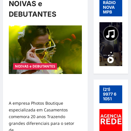
NOIVAS e
RÁDIO
NOVA
MPB
DEBUTANTES
NOIVAS e DEBUTANTES
A EMPRESA PHOTOS BOUTIQUE
ESPECIALIZADA EM CASAMENTOS
(21)
COMEMORA 20 ANOS
9977 6
1051
A empresa Photos Boutique
especializada em Casamentos
comemora 20 anos Trazendo
grandes diferenciais para o setor
de...