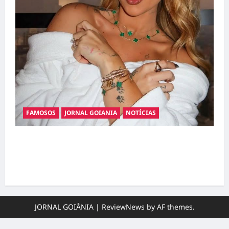
FAMOSOS
JORNAL GOIANIA
NOTÍCIAS
Ministério Público pede R$ 120 milhões de
Virgínia Fonseca e Blaze por suposta
divulgação abusiva de apostas
JORNAL GOIÂNIA
|
ReviewNews
by AF themes.