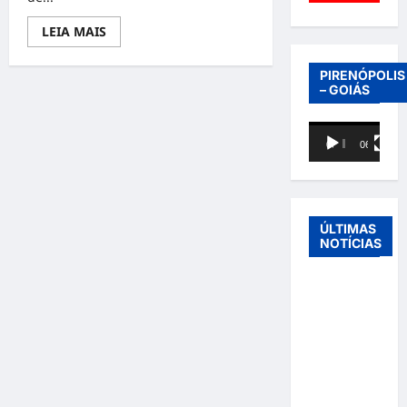
Read
LEIA MAIS
more
about
A
PIRENÓPOLIS
EMPRESA
– GOIÁS
PHOTOS
BOUTIQUE
ESPECIALIZADA
Tocador
EM
CASAMENTOS
00:00
06:40
de
COMEMORA
20
vídeo
ANOS
ÚLTIMAS
NOTÍCIAS
Entre o
futebol e a
paternidade:
Éder
Militão
emociona