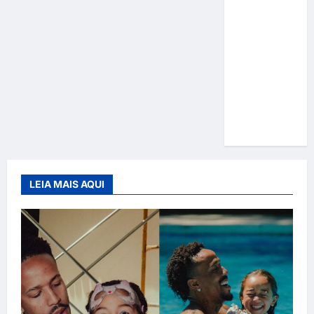
Gracyanne
Barbosa
muda
rumo
estético e
aposta em
visual mais
natural
LEIA MAIS AQUI