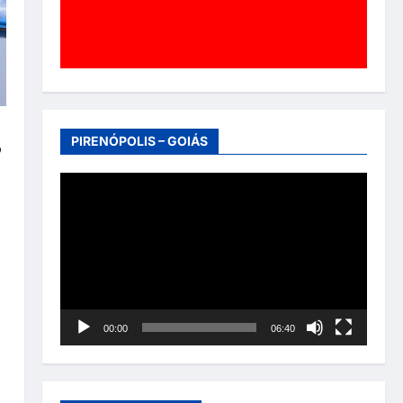
PIRENÓPOLIS – GOIÁS
o
Tocador
de
vídeo
00:00
06:40