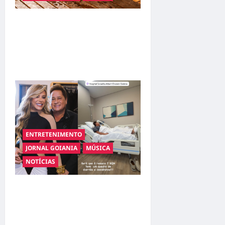
Resenha do Brunão chega à
sua segunda edição e
promete movimentar a noite
goianiense
ENTRETENIMENTO
JORNAL GOIANIA
MÚSICA
NOTÍCIAS
Sertanejo Leonardo é
internado em Goiânia após
quadro de desidratação;