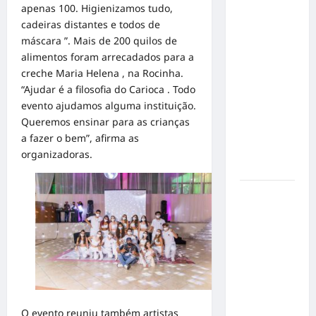
Inclusão
apenas 100. Higienizamos tudo,
em Alta
cadeiras distantes e todos de
Velocidade:
máscara ”. Mais de 200 quilos de
Influenciador
alimentos foram arrecadados para a
com
creche Maria Helena , na Rocinha.
Síndrome
“Ajudar é a filosofia do Carioca . Todo
de Down
evento ajudamos alguma instituição.
Realiza
Queremos ensinar para as crianças
Sonho nas
a fazer o bem”, afirma as
Pistas de
organizadoras.
Goiânia
Sinal de
Alerta:
Carolina
Dieckmann
transforma
experiência
de saúde
em
O evento reuniu também artistas