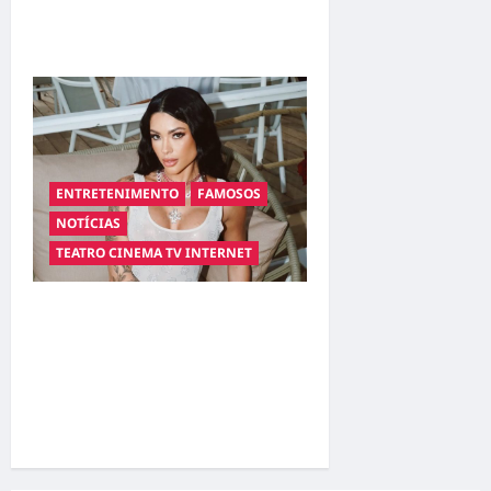
família diz que ele está fora
de risco
ENTRETENIMENTO
FAMOSOS
NOTÍCIAS
TEATRO CINEMA TV INTERNET
“Coração em Rede
Nacional: Nova Eleita de
Belo Assina com Reality e
Agita os Bastidores da
Fama”