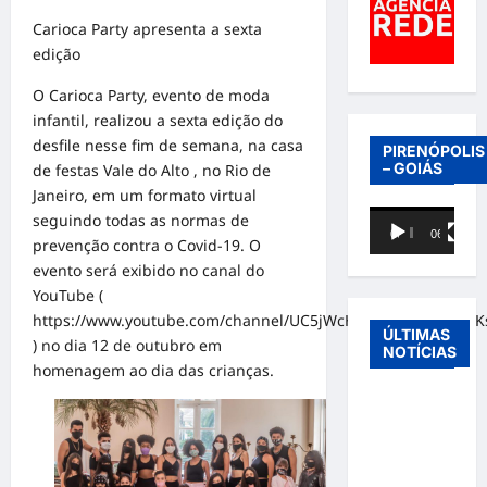
Carioca Party apresenta a sexta
edição
O Carioca Party, evento de moda
infantil, realizou a sexta edição do
desfile nesse fim de semana, na casa
PIRENÓPOLIS
– GOIÁS
de festas Vale do Alto , no Rio de
Janeiro, em um formato virtual
Tocador
seguindo todas as normas de
00:00
06:40
de
prevenção contra o Covid-19. O
vídeo
evento será exibido no canal do
YouTube (
https://www.youtube.com/channel/UC5jWcHONTZIushaHwMK
ÚLTIMAS
) no dia 12 de outubro em
NOTÍCIAS
homenagem ao dia das crianças.
Entre o
futebol e a
paternidade:
Éder