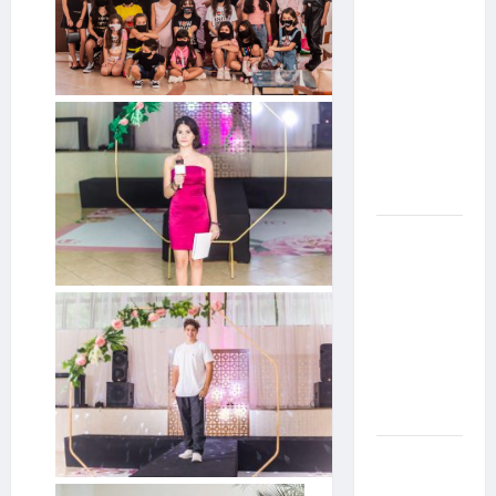
Militão
emociona
ao
compartilhar
momentos
especiais
com a filha
Cecília
Hilber Dias
inaugura a
Bravus
Barbearia e
transforma
sonho em
realidade
em Goiânia
Adoção
responsável