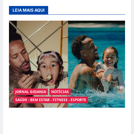
LEIA MAIS AQUI
JORNAL GOIANIA
NOTÍCIAS
SAÚDE - BEM ESTAR - FITNESS - ESPORTE
Entre o futebol e a paternidade: Éder Militão
emociona ao compartilhar momentos
especiais com a filha Cecília