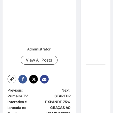
o 1º lugar
no
Concurso
de Poesia
Falada
durante o
7º
Encontro
Nacional
Administrator
de
View All Posts
Escritores
Dorival
Júnior
volta ao
radar do
P
Previous:
Next:
São Paulo
Primeira TV
STARTUP
o
em meio à
interativa é
EXPANDE 75%
crise e
s
lançada no
GRAÇAS AO
pressão