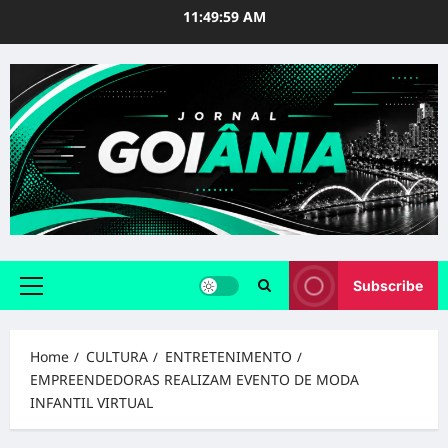
Skip
11:50:01 AM
to
content
Subscribe
Primary
Menu
Home
CULTURA
ENTRETENIMENTO
EMPREENDEDORAS REALIZAM EVENTO DE MODA
INFANTIL VIRTUAL