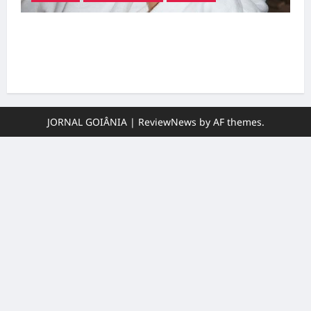
Ministério Público pede R$ 120 milhões de
Virgínia Fonseca e Blaze por suposta
divulgação abusiva de apostas
JORNAL GOIÂNIA
|
ReviewNews
by AF themes.