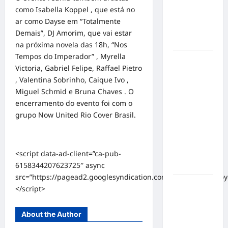
mensagem
como Isabella Koppel , que está no
sobre
ar como Dayse em “Totalmente
prevenção
Demais”, DJ Amorim, que vai estar
e cuidados
na próxima novela das 18h, “Nos
Tempos do Imperador” , Myrella
Resenha
Victoria, Gabriel Felipe, Raffael Pietro
do Brunão
, Valentina Sobrinho, Caique Ivo ,
chega à
Miguel Schmid e Bruna Chaves . O
sua
encerramento do evento foi com o
segunda
grupo Now United Rio Cover Brasil.
edição e
promete
movimentar
<script data-ad-client=”ca-pub-
a noite
6158344207623725″ async
goianiense
src=”https://pagead2.googlesyndication.com/pagead/js/adsby
Poeta
</script>
Marcelo
Girard
About the Author
conquista