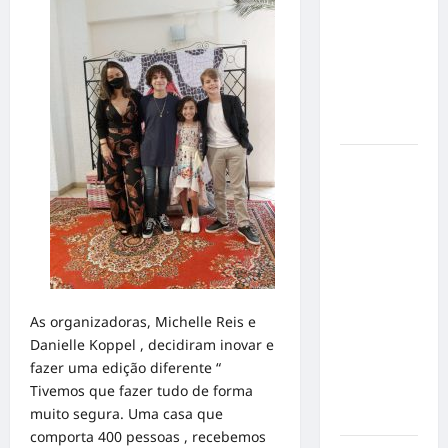
de cães e
gatos: guia
completo
para dar
um lar a
um pet
Ministério
Público
pede R$
120
milhões de
Virgínia
Fonseca e
As organizadoras, Michelle Reis e
Blaze por
Danielle Koppel , decidiram inovar e
suposta
fazer uma edição diferente “
divulgação
Tivemos que fazer tudo de forma
abusiva de
muito segura. Uma casa que
apostas
comporta 400 pessoas , recebemos