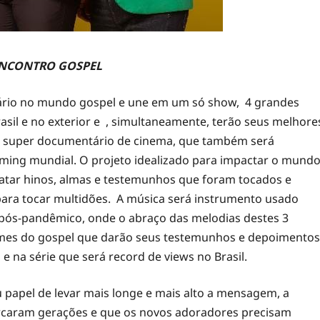
ENCONTRO GOSPEL
nário no mundo gospel e une em um só show, 4 grandes
sil e no exterior e , simultaneamente, terão seus melhore
 super documentário de cinema, que também será
aming mundial.
O projeto idealizado para impactar o mund
gatar hinos, almas e testemunhos que foram tocados e
para tocar multidões.
A música será instrumento usado
 pós-pandêmico, onde o abraço das melodias destes 3
omes do gospel que darão seus testemunhos e depoimentos
 na série que será record de views no Brasil.
 papel de levar mais longe e mais alto a mensagem, a
rcaram gerações e que os novos adoradores precisam