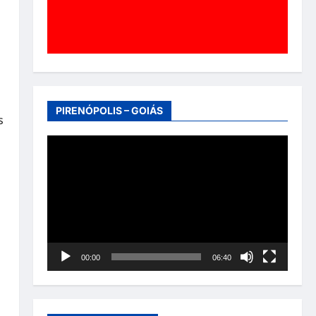
PIRENÓPOLIS – GOIÁS
s
Tocador
o
de
vídeo
00:00
06:40