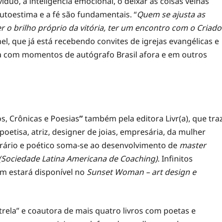
íduo, a inteligência emocional, o deixar as coisas velhas
autoestima e a fé são fundamentais. “
Quem se ajusta as
r o brilho próprio da vitória, ter um encontro com o Criado
hel, que já está recebendo convites de igrejas evangélicas e
rsa com momentos de autógrafo Brasil afora e em outros
os, Crônicas e Poesias
”
também pela editora Livr(a), que tra
oetisa, atriz, designer de joias, empresária, da mulher
erário e poético soma-se ao desenvolvimento de
master
 (Sociedade Latina Americana de Coaching)
. Infinitos
ém estará disponível no
Sunset Woman – art design e
rela” e coautora de mais quatro livros com poetas e