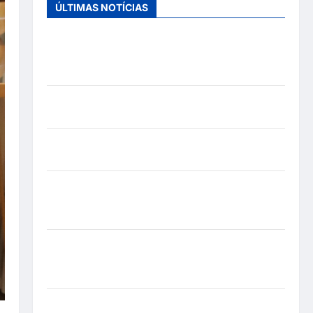
ÚLTIMAS NOTÍCIAS
Entre o futebol e a paternidade: Éder Militão
emociona ao compartilhar momentos especiais
com a filha Cecília
Hilber Dias inaugura a Bravus Barbearia e
transforma sonho em realidade em Goiânia
Adoção responsável de cães e gatos: guia
completo para dar um lar a um pet
Ministério Público pede R$ 120 milhões de
Virgínia Fonseca e Blaze por suposta divulgação
abusiva de apostas
Inclusão em Alta Velocidade: Influenciador com
Síndrome de Down Realiza Sonho nas Pistas de
Goiânia
Sinal de Alerta: Carolina Dieckmann transforma