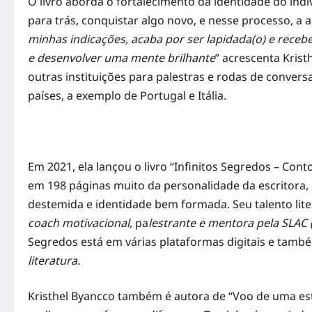
O livro aborda o fortalecimento da identidade do indiv
para trás, conquistar algo novo, e nesse processo, a 
minhas indicações, acaba por ser lapidada(o) e recebe
e desenvolver uma mente brilhante
” acrescenta Krist
outras instituições para palestras e rodas de conve
países, a exemplo de Portugal e Itália.
Em 2021, ela lançou o livro “Infinitos Segredos – Cont
em 198 páginas muito da personalidade da escritora, p
destemida e identidade bem formada. Seu talento lit
coach motivacional,
pa
lestrante e mentora pela SLAC
Segredos está em várias plataformas digitais e tamb
literatura.
Kristhel Byancco também é autora de “Voo de uma est