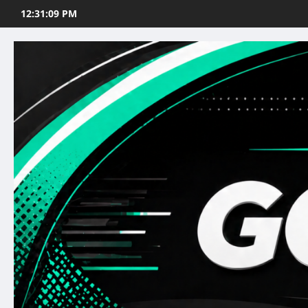
Skip
12:31:11 PM
to
content