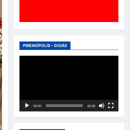
PIRENÓPOLIS – GOIÁS
Tocador
de
vídeo
00:00
06:40