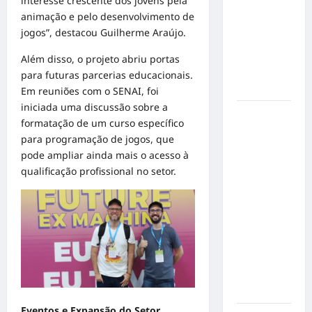
interesse crescente dos jovens pela
de cães e
animação e pelo desenvolvimento de
gatos: guia
jogos”, destacou Guilherme Araújo.
completo
para dar
Além disso, o projeto abriu portas
um lar a
para futuras parcerias educacionais.
um pet
Em reuniões com o SENAI, foi
iniciada uma discussão sobre a
Ministério
formatação de um curso específico
Público
para programação de jogos, que
pede R$
pode ampliar ainda mais o acesso à
120
qualificação profissional no setor.
milhões de
Virgínia
Fonseca e
Blaze por
suposta
divulgação
abusiva de
apostas
Eventos e Expansão do Setor