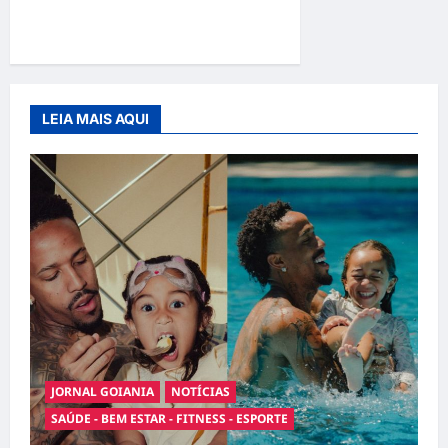
cães e gatos: guia completo
para dar um lar a um pet
LEIA MAIS AQUI
JORNAL GOIANIA
NOTÍCIAS
SAÚDE - BEM ESTAR - FITNESS - ESPORTE