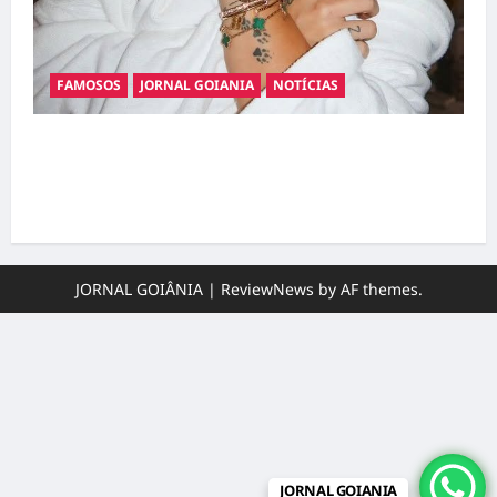
FAMOSOS
JORNAL GOIANIA
NOTÍCIAS
Ministério Público pede R$ 120 milhões de
Virgínia Fonseca e Blaze por suposta
divulgação abusiva de apostas
JORNAL GOIÂNIA
|
ReviewNews
by AF themes.
JORNAL GOIANIA