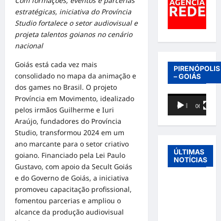
Com formações, eventos e parcerias
estratégicas, iniciativa do Província
Studio fortalece o setor audiovisual e
projeta talentos goianos no cenário
nacional
Goiás está cada vez mais
PIRENÓPOLIS
consolidado no mapa da animação e
– GOIÁS
dos games no Brasil. O projeto
Província em Movimento, idealizado
Tocador
00:00
06:40
pelos irmãos Guilherme e Iuri
de
Araújo, fundadores do Província
vídeo
Studio, transformou 2024 em um
ano marcante para o setor criativo
ÚLTIMAS
goiano. Financiado pela Lei Paulo
NOTÍCIAS
Gustavo, com apoio da Secult Goiás
e do Governo de Goiás, a iniciativa
Entre o
promoveu capacitação profissional,
futebol e a
fomentou parcerias e ampliou o
paternidade:
alcance da produção audiovisual
Éder