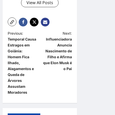
View All Posts
P
Previous:
Next:
Temporal Causa
Influenciadora
o
Estragos em
Anuncia
s
Goiânia:
Nascimento de
t
Homem Fica
Filho e Afirma
Ilhado,
que Elon Musk é
n
Alagamentos e
o Pai
a
Queda de
Árvores
v
Assustam
i
Moradores
g
a
t