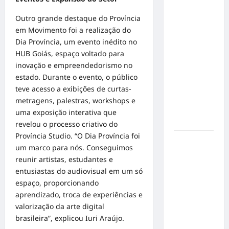
Inclusão
em Alta
Outro grande destaque do Província
Velocidade:
em Movimento foi a realização do
Influenciador
Dia Província, um evento inédito no
com
HUB Goiás, espaço voltado para
Síndrome
inovação e empreendedorismo no
de Down
estado. Durante o evento, o público
Realiza
teve acesso a exibições de curtas-
Sonho nas
metragens, palestras, workshops e
Pistas de
uma exposição interativa que
Goiânia
revelou o processo criativo do
Província Studio. “O Dia Província foi
Sinal de
um marco para nós. Conseguimos
Alerta:
reunir artistas, estudantes e
Carolina
entusiastas do audiovisual em um só
Dieckmann
espaço, proporcionando
transforma
aprendizado, troca de experiências e
experiência
valorização da arte digital
de saúde
brasileira”, explicou Iuri Araújo.
em