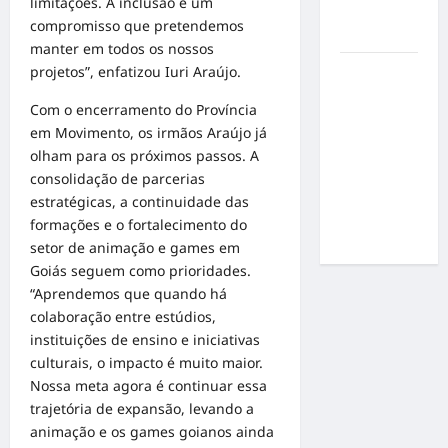
limitações. A inclusão é um
por
compromisso que pretendemos
resultados
manter em todos os nossos
projetos”, enfatizou Iuri Araújo.
Gracyanne
Barbosa
Com o encerramento do Província
muda
em Movimento, os irmãos Araújo já
rumo
olham para os próximos passos. A
estético e
consolidação de parcerias
aposta em
estratégicas, a continuidade das
visual mais
formações e o fortalecimento do
natural
setor de animação e games em
Goiás seguem como prioridades.
“Aprendemos que quando há
colaboração entre estúdios,
instituições de ensino e iniciativas
culturais, o impacto é muito maior.
Nossa meta agora é continuar essa
trajetória de expansão, levando a
animação e os games goianos ainda