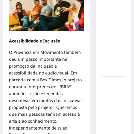
o 1º lugar
no
Concurso
de Poesia
Falada
durante o
Acessibilidade e Inclusão
7º
Encontro
O Província em Movimento também
Nacional
deu um passo importante na
de
promoção da inclusão e
Escritores
acessibilidade no audiovisual. Em
parceria com a Box Filmes, o projeto
Dorival
garantiu intérpretes de LIBRAS,
Júnior
audiodescrição e legendas
volta ao
descritivas em muitas das iniciativas
radar do
proposta pelo projeto. “Queremos
São Paulo
que mais pessoas tenham acesso à
em meio à
arte e ao conhecimento,
crise e
independentemente de suas
pressão