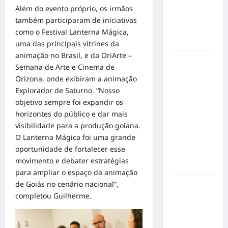
mensagem
Além do evento próprio, os irmãos
sobre
também participaram de iniciativas
prevenção
como o Festival Lanterna Mágica,
e cuidados
uma das principais vitrines da
animação no Brasil, e da OriArte –
Resenha
Semana de Arte e Cinema de
do Brunão
Orizona, onde exibiram a animação
chega à
Explorador de Saturno. “Nosso
sua
objetivo sempre foi expandir os
segunda
horizontes do público e dar mais
edição e
visibilidade para a produção goiana.
promete
O Lanterna Mágica foi uma grande
movimentar
oportunidade de fortalecer esse
a noite
movimento e debater estratégias
goianiense
para ampliar o espaço da animação
de Goiás no cenário nacional”,
Poeta
completou Guilherme.
Marcelo
Girard
conquista