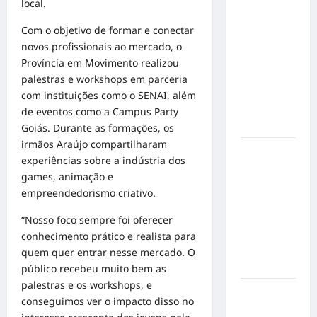
local.
Militão
emociona
Com o objetivo de formar e conectar
ao
novos profissionais ao mercado, o
compartilhar
Província em Movimento realizou
momentos
palestras e workshops em parceria
especiais
com instituições como o SENAI, além
com a filha
de eventos como a Campus Party
Cecília
Goiás. Durante as formações, os
irmãos Araújo compartilharam
Hilber Dias
experiências sobre a indústria dos
inaugura a
games, animação e
Bravus
empreendedorismo criativo.
Barbearia e
transforma
“Nosso foco sempre foi oferecer
sonho em
conhecimento prático e realista para
realidade
quem quer entrar nesse mercado. O
em Goiânia
público recebeu muito bem as
palestras e os workshops, e
Adoção
conseguimos ver o impacto disso no
responsável