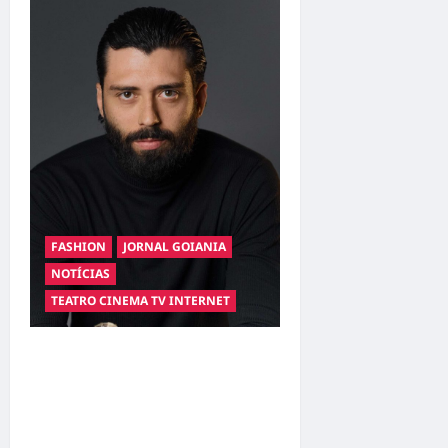
FASHION
JORNAL GOIANIA
NOTÍCIAS
TEATRO CINEMA TV INTERNET
Hilber Dias inaugura a
Bravus Barbearia e
transforma sonho em
realidade em Goiânia