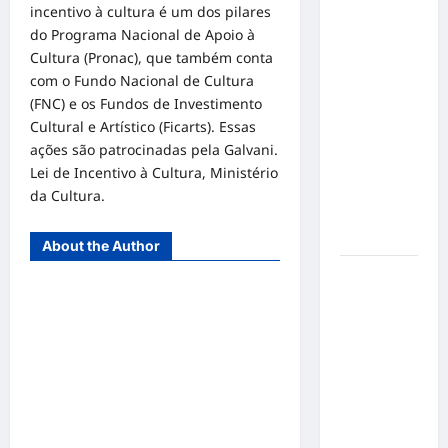
o 1º lugar
incentivo à cultura é um dos pilares
no
do Programa Nacional de Apoio à
Concurso
Cultura (Pronac), que também conta
de Poesia
com o Fundo Nacional de Cultura
Falada
(FNC) e os Fundos de Investimento
durante o
Cultural e Artístico (Ficarts). Essas
7º
ações são patrocinadas pela Galvani.
Encontro
Lei de Incentivo à Cultura, Ministério
Nacional
da Cultura.
de
Escritores
About the Author
Dorival
Júnior
volta ao
radar do
São Paulo
em meio à
crise e
pressão