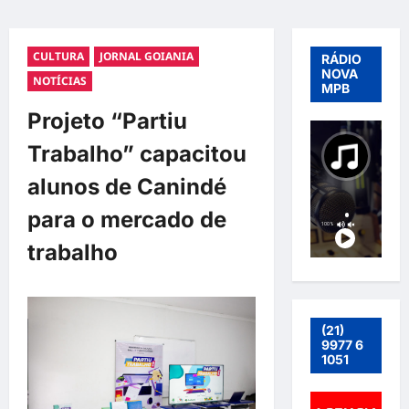
CULTURA
JORNAL GOIANIA
RÁDIO
NOVA
NOTÍCIAS
MPB
Projeto “Partiu
Trabalho” capacitou
alunos de Canindé
para o mercado de
trabalho
(21)
9977 6
1051