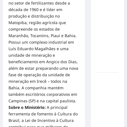
Inclusão
no setor de fertilizantes desde a
em Alta
década de 1960 e é líder em
Velocidade:
produção e distribuição no
Influenciador
Matopiba, região agrícola que
com
compreende os estados de
Síndrome
Maranhão, Tocantins, Piauí e Bahia.
de Down
Possui um complexo industrial em
Realiza
Luís Eduardo Magalhães e uma
Sonho nas
unidade de mineração e
Pistas de
beneficiamento em Angico dos Dias,
Goiânia
além de estar preparando uma nova
fase de operação da unidade de
Sinal de
mineração em Irecê – todos na
Alerta:
Bahia. A companhia mantém
Carolina
também escritórios corporativos em
Dieckmann
Campinas (SP) e na capital paulista.
transforma
Sobre o Ministério:
A principal
experiência
ferramenta de fomento à Cultura do
de saúde
Brasil, a Lei de Incentivo à Cultura
em
contribui para que milhares de