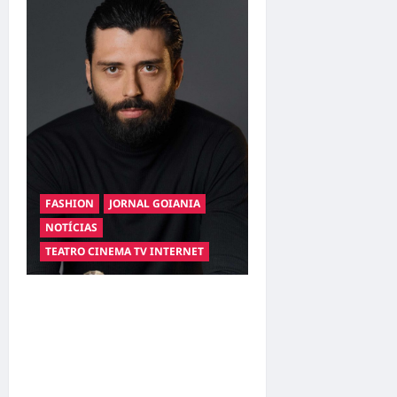
FASHION
JORNAL GOIANIA
NOTÍCIAS
TEATRO CINEMA TV INTERNET
Hilber Dias inaugura a
Bravus Barbearia e
transforma sonho em
realidade em Goiânia