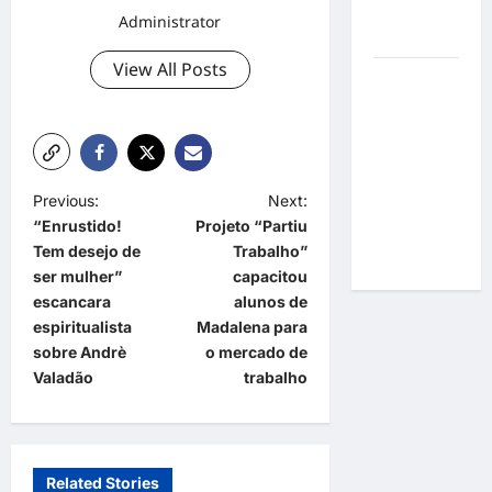
por
Administrator
resultados
View All Posts
Gracyanne
Barbosa
muda
rumo
estético e
P
Previous:
Next:
aposta em
“Enrustido!
Projeto “Partiu
visual mais
o
Tem desejo de
Trabalho”
natural
s
ser mulher”
capacitou
t
escancara
alunos de
espiritualista
Madalena para
n
sobre Andrè
o mercado de
a
Valadão
trabalho
v
i
g
Related Stories