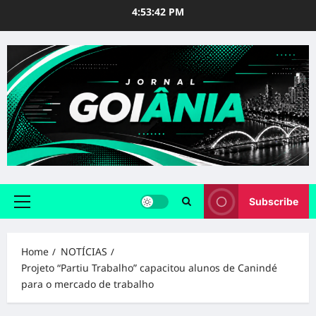
Skip
4:53:43 PM
to
content
Subscribe
Primary
Menu
Home
NOTÍCIAS
Projeto “Partiu Trabalho” capacitou alunos de Canindé
para o mercado de trabalho