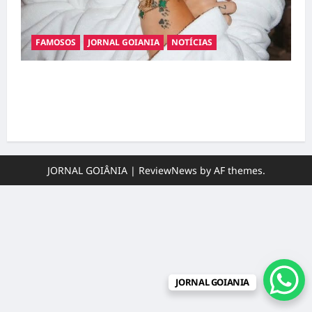
FAMOSOS
JORNAL GOIANIA
NOTÍCIAS
Ministério Público pede R$ 120 milhões de
Virgínia Fonseca e Blaze por suposta
divulgação abusiva de apostas
JORNAL GOIÂNIA
|
ReviewNews
by AF themes.
JORNAL GOIANIA