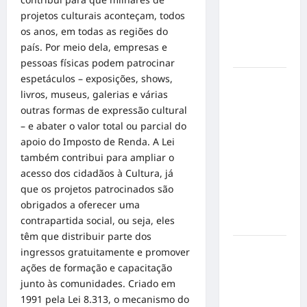
mensagem
projetos culturais aconteçam, todos
sobre
os anos, em todas as regiões do
prevenção
país. Por meio dela, empresas e
e cuidados
pessoas físicas podem patrocinar
espetáculos – exposições, shows,
Resenha
livros, museus, galerias e várias
do Brunão
outras formas de expressão cultural
chega à
– e abater o valor total ou parcial do
sua
apoio do Imposto de Renda. A Lei
segunda
também contribui para ampliar o
edição e
acesso dos cidadãos à Cultura, já
promete
que os projetos patrocinados são
movimentar
obrigados a oferecer uma
a noite
contrapartida social, ou seja, eles
goianiense
têm que distribuir parte dos
Poeta
ingressos gratuitamente e promover
Marcelo
ações de formação e capacitação
Girard
junto às comunidades. Criado em
conquista
1991 pela Lei 8.313, o mecanismo do