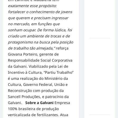
de cães e
exatamente esse propósito:
gatos: guia
fortalecer o conhecimento de jovens
completo
que querem e precisam ingressar
para dar
no mercado, em funções que
um lar a
sonham ocupar. De forma lúdica, foi
um pet
criado um ambiente de trocas e de
protagonismo na busca pela posição
Ministério
de trabalho tão almejada
,”
reforça
Público
Giovana Porteiro, gerente de
pede R$
Responsabilidade Social Corporativa
120
da Galvani. Viabilizado pela Lei de
milhões de
Incentivo à Cultura, “Partiu Trabalho”
Virgínia
é uma realização do Ministério da
Fonseca e
Cultura, Governo Federal, União e
Blaze por
Reconstrução com produção da
suposta
Sancell Produções, e patrocínio da
divulgação
Galvani.
Sobre a Galvani
Empresa
abusiva de
100% brasileira de produção
apostas
verticalizada de fertilizantes. Atua