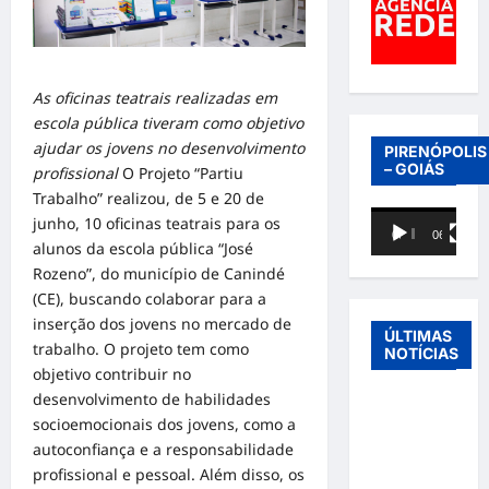
As oficinas teatrais realizadas em
escola pública tiveram como objetivo
ajudar os jovens no desenvolvimento
PIRENÓPOLIS
– GOIÁS
profissional
O Projeto “Partiu
Trabalho” realizou, de 5 e 20 de
Tocador
junho, 10 oficinas teatrais para os
00:00
06:40
de
alunos da escola pública “José
vídeo
Rozeno”, do município de Canindé
(CE), buscando colaborar para a
inserção dos jovens no mercado de
ÚLTIMAS
trabalho. O projeto tem como
NOTÍCIAS
objetivo contribuir no
desenvolvimento de habilidades
Entre o
socioemocionais dos jovens, como a
futebol e a
autoconfiança e a responsabilidade
paternidade:
profissional e pessoal. Além disso, os
Éder