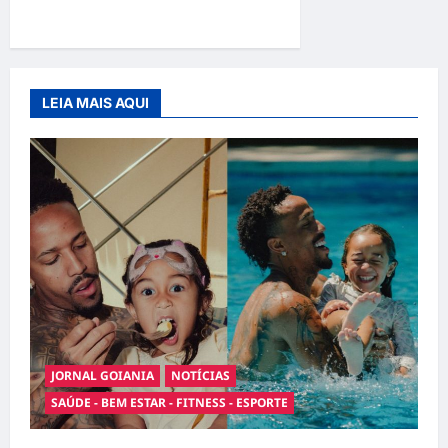
para dar um lar a um pet
LEIA MAIS AQUI
JORNAL GOIANIA
NOTÍCIAS
SAÚDE - BEM ESTAR - FITNESS - ESPORTE