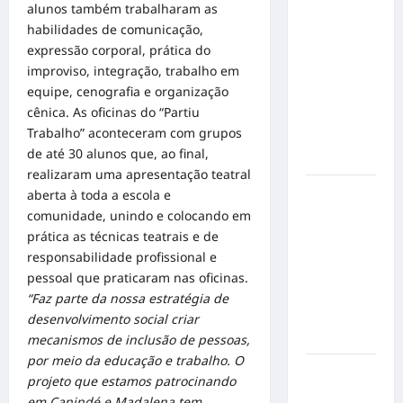
alunos também trabalharam as
Militão
habilidades de comunicação,
emociona
expressão corporal, prática do
ao
improviso, integração, trabalho em
compartilhar
equipe, cenografia e organização
momentos
cênica. As oficinas do “Partiu
especiais
Trabalho” aconteceram com grupos
com a filha
de até 30 alunos que, ao final,
Cecília
realizaram uma apresentação teatral
Hilber Dias
aberta à toda a escola e
inaugura a
comunidade, unindo e colocando em
Bravus
prática as técnicas teatrais e de
Barbearia e
responsabilidade profissional e
transforma
pessoal que praticaram nas oficinas.
sonho em
“Faz parte da nossa estratégia de
realidade
desenvolvimento social criar
em Goiânia
mecanismos de inclusão de pessoas,
por meio da educação e trabalho. O
Adoção
projeto que estamos patrocinando
responsável
em Canindé e Madalena tem