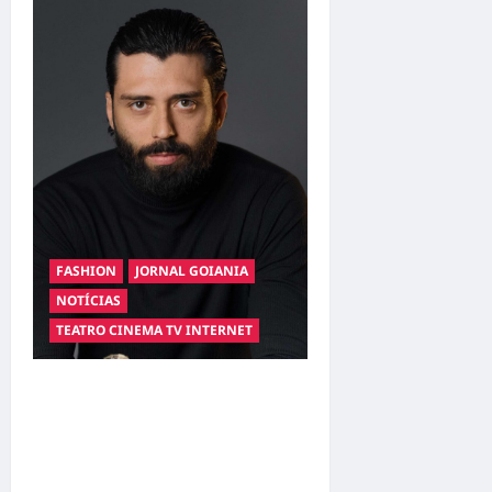
FASHION
JORNAL GOIANIA
NOTÍCIAS
TEATRO CINEMA TV INTERNET
Hilber Dias inaugura a
Bravus Barbearia e
transforma sonho em
realidade em Goiânia