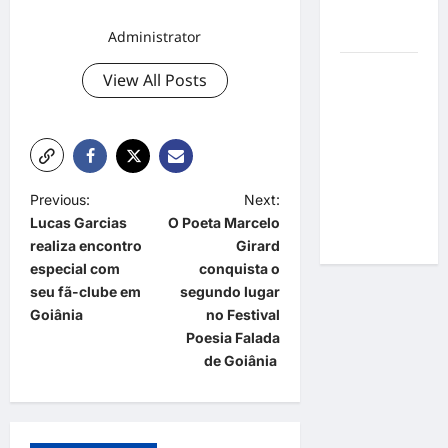
por
resultados
Administrator
Gracyanne
View All Posts
Barbosa
muda
rumo
estético e
aposta em
P
Previous:
Next:
visual mais
Lucas Garcias
O Poeta Marcelo
o
natural
realiza encontro
Girard
s
especial com
conquista o
t
seu fã-clube em
segundo lugar
Goiânia
no Festival
n
Poesia Falada
a
de Goiânia
v
i