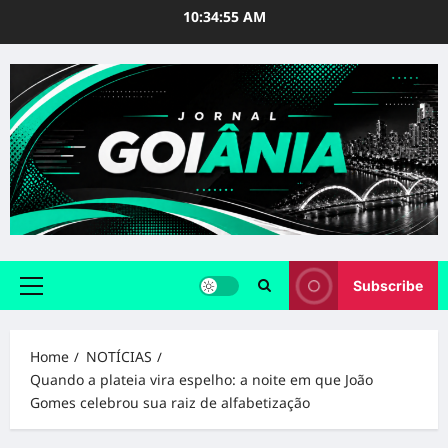
Skip
10:34:56 AM
to
content
Subscribe
Primary
Menu
Home
NOTÍCIAS
Quando a plateia vira espelho: a noite em que João
Gomes celebrou sua raiz de alfabetização