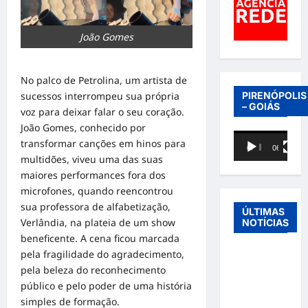
João Gomes
No palco de Petrolina, um artista de
PIRENÓPOLIS
sucessos interrompeu sua própria
– GOIÁS
voz para deixar falar o seu coração.
João Gomes, conhecido por
Tocador
transformar canções em hinos para
00:00
06:40
de
multidões, viveu uma das suas
vídeo
maiores performances fora dos
microfones, quando reencontrou
sua professora de alfabetização,
ÚLTIMAS
Verlândia, na plateia de um show
NOTÍCIAS
beneficente. A cena ficou marcada
pela fragilidade do agradecimento,
Entre o
pela beleza do reconhecimento
futebol e a
público e pelo poder de uma história
paternidade:
simples de formação.
Éder