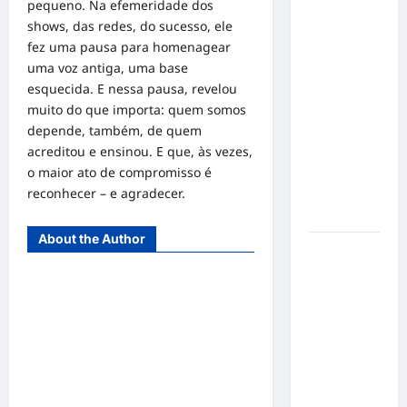
pequeno. Na efemeridade dos
o 1º lugar
shows, das redes, do sucesso, ele
no
fez uma pausa para homenagear
Concurso
uma voz antiga, uma base
de Poesia
esquecida. E nessa pausa, revelou
Falada
muito do que importa: quem somos
durante o
depende, também, de quem
7º
acreditou e ensinou. E que, às vezes,
Encontro
o maior ato de compromisso é
Nacional
reconhecer – e agradecer.
de
Escritores
About the Author
Dorival
Júnior
volta ao
radar do
São Paulo
em meio à
crise e
pressão