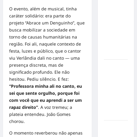
Militão
O evento, além de musical, tinha
emociona
caráter solidário: era parte do
ao
projeto “Abrace um Denguinho”, que
compartilhar
busca mobilizar a sociedade em
momentos
torno de causas humanitárias na
especiais
região. Foi ali, naquele contexto de
com a filha
festa, luzes e público, que o cantor
Cecília
viu Verlândia dali no canto — uma
presença discreta, mas de
Hilber Dias
significado profundo. Ele não
inaugura a
hesitou. Pediu silêncio. E fez:
Bravus
“Professora minha ali no canto, eu
Barbearia e
sei que sente orgulho, porque foi
transforma
com você que eu aprendi a ser um
sonho em
rapaz direito”
. A voz tremeu; a
realidade
plateia entendeu. João Gomes
em Goiânia
chorou.
Adoção
O momento reverberou não apenas
responsável