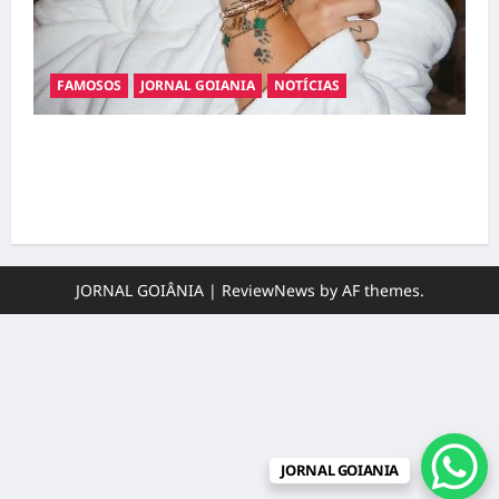
FAMOSOS
JORNAL GOIANIA
NOTÍCIAS
Ministério Público pede R$ 120 milhões de
Virgínia Fonseca e Blaze por suposta
divulgação abusiva de apostas
JORNAL GOIÂNIA
|
ReviewNews
by AF themes.
JORNAL GOIANIA