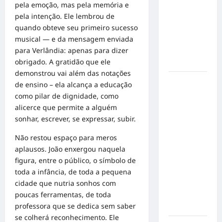
pela emoção, mas pela memória e
de cães e
pela intenção. Ele lembrou de
gatos: guia
quando obteve seu primeiro sucesso
completo
musical — e da mensagem enviada
para dar
para Verlândia: apenas para dizer
um lar a
obrigado. A gratidão que ele
um pet
demonstrou vai além das notações
Ministério
de ensino – ela alcança a educação
Público
como pilar de dignidade, como
pede R$
alicerce que permite a alguém
120
sonhar, escrever, se expressar, subir.
milhões de
Não restou espaço para meros
Virgínia
aplausos. João enxergou naquela
Fonseca e
figura, entre o público, o símbolo de
Blaze por
toda a infância, de toda a pequena
suposta
cidade que nutria sonhos com
divulgação
poucas ferramentas, de toda
abusiva de
professora que se dedica sem saber
apostas
se colherá reconhecimento. Ele