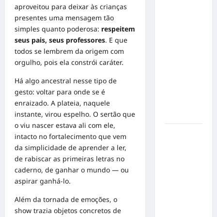
Inclusão
aproveitou para deixar às crianças
em Alta
presentes uma mensagem tão
Velocidade:
simples quanto poderosa:
respeitem
Influenciador
seus pais, seus professores
. E que
com
todos se lembrem da origem com
Síndrome
orgulho, pois ela constrói caráter.
de Down
Há algo ancestral nesse tipo de
Realiza
gesto: voltar para onde se é
Sonho nas
enraizado. A plateia, naquele
Pistas de
instante, virou espelho. O sertão que
Goiânia
o viu nascer estava ali com ele,
Sinal de
intacto no fortalecimento que vem
Alerta:
da simplicidade de aprender a ler,
Carolina
de rabiscar as primeiras letras no
Dieckmann
caderno, de ganhar o mundo — ou
transforma
aspirar ganhá-lo.
experiência
Além da tornada de emoções, o
de saúde
show trazia objetos concretos de
em