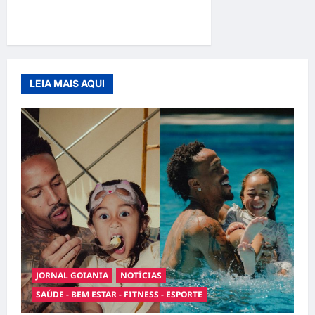
cães e gatos: guia completo
para dar um lar a um pet
LEIA MAIS AQUI
JORNAL GOIANIA
NOTÍCIAS
SAÚDE - BEM ESTAR - FITNESS - ESPORTE