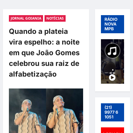
JORNAL GOIANIA
NOTÍCIAS
RÁDIO
NOVA
MPB
Quando a plateia
vira espelho: a noite
em que João Gomes
celebrou sua raiz de
alfabetização
(21)
9977 6
1051