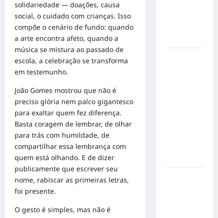
solidariedade — doações, causa
mensagem
social, o cuidado com crianças. Isso
sobre
compõe o cenário de fundo: quando
prevenção
a arte encontra afeto, quando a
e cuidados
música se mistura ao passado de
Resenha
escola, a celebração se transforma
do Brunão
em testemunho.
chega à
João Gomes mostrou que não é
sua
preciso glória nem palco gigantesco
segunda
para exaltar quem fez diferença.
edição e
Basta coragem de lembrar, de olhar
promete
para trás com humildade, de
movimentar
compartilhar essa lembrança com
a noite
quem está olhando. E de dizer
goianiense
publicamente que escrever seu
Poeta
nome, rabiscar as primeiras letras,
Marcelo
foi presente.
Girard
O gesto é simples, mas não é
conquista