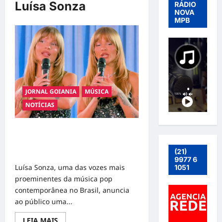
Luísa Sonza
RÁDIO
NOVA
MPB
JORNAL GOIANIA
MÚSICA
NOTÍCIAS
Luísa Sonza: Nova Fase Artística
Marca Distanciamento do Pop e
(21)
Redefinição de Identidade Musical
9977 6
Luísa Sonza, uma das vozes mais
1051
proeminentes da música pop
contemporânea no Brasil, anuncia
ao público uma...
Read
LEIA MAIS