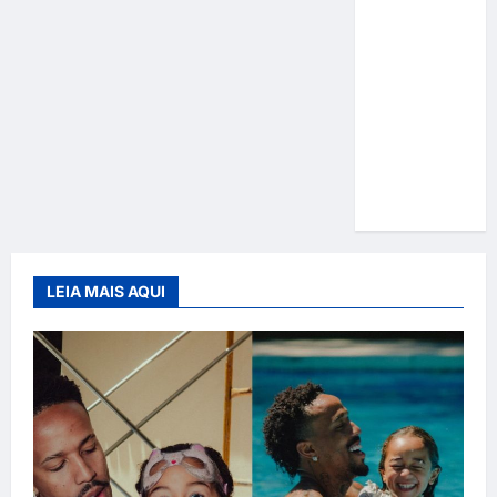
Gracyanne
Barbosa
muda
rumo
estético e
aposta em
visual mais
natural
LEIA MAIS AQUI