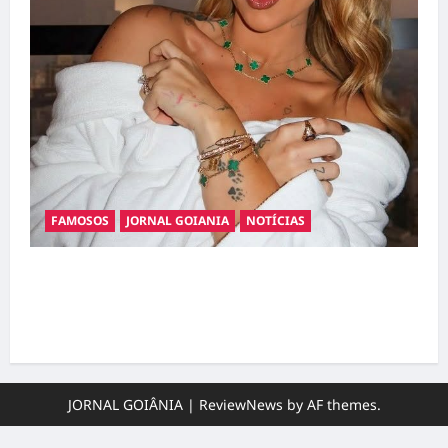
FAMOSOS
JORNAL GOIANIA
NOTÍCIAS
Ministério Público pede R$ 120 milhões de
Virgínia Fonseca e Blaze por suposta
divulgação abusiva de apostas
JORNAL GOIÂNIA
|
ReviewNews
by AF themes.