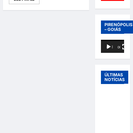
more
about
Luísa
Sonza:
Nova
Fase
PIRENÓPOLIS
Artística
– GOIÁS
Marca
Distanciamento
do
Tocador
Pop
00:00
06:40
e
de
Redefinição
vídeo
de
Identidade
Musical
ÚLTIMAS
NOTÍCIAS
Entre o
futebol e a
paternidade:
Éder
Militão
emociona