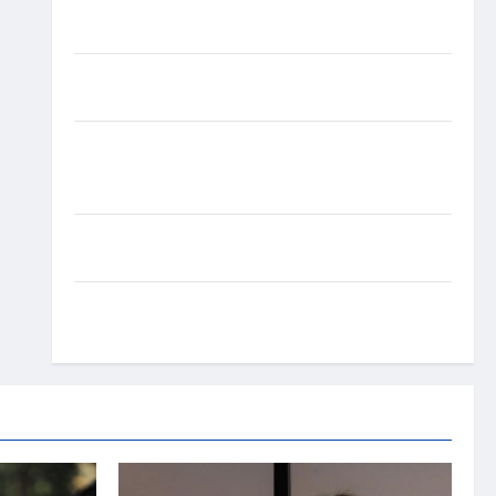
experiência de saúde em mensagem sobre
prevenção e cuidados
Resenha do Brunão chega à sua segunda edição e
promete movimentar a noite goianiense
Poeta Marcelo Girard conquista o 1º lugar no
Concurso de Poesia Falada durante o 7º Encontro
Nacional de Escritores
Dorival Júnior volta ao radar do São Paulo em
meio à crise e pressão por resultados
Gracyanne Barbosa muda rumo estético e aposta
em visual mais natural