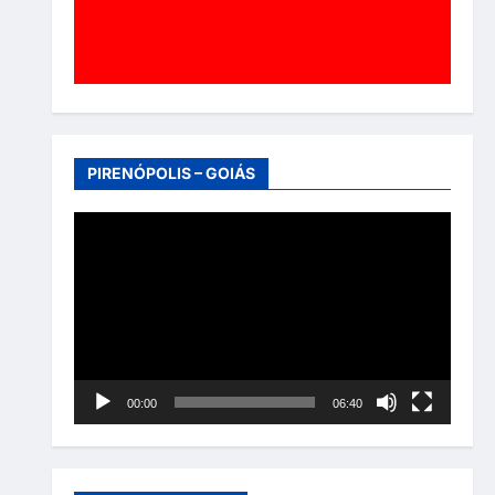
PIRENÓPOLIS – GOIÁS
Tocador
de
vídeo
00:00
06:40