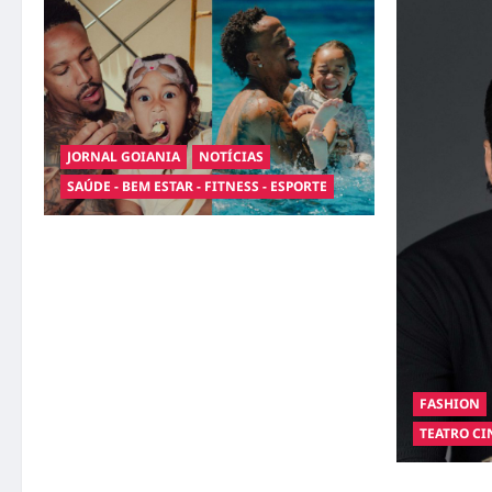
JORNAL GOIANIA
NOTÍCIAS
SAÚDE - BEM ESTAR - FITNESS - ESPORTE
Entre o futebol e a paternidade: Éder Militão
emociona ao compartilhar momentos
especiais com a filha Cecília
FASHION
TEATRO CI
Hilber Dias 