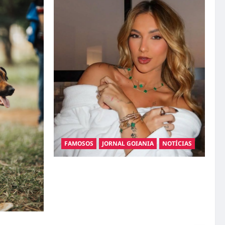
FAMOSOS
JORNAL GOIANIA
NOTÍCIAS
Ministério Público pede R$ 120 milhões de
Virgínia Fonseca e Blaze por suposta
divulgação abusiva de apostas
gatos: guia