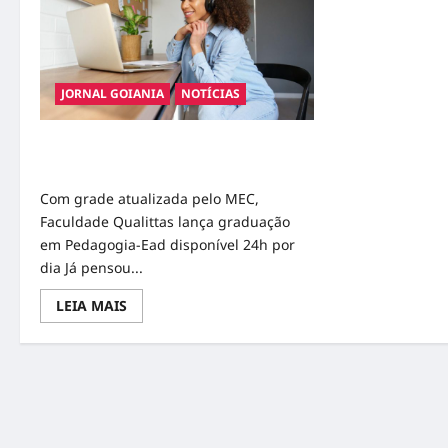
JORNAL GOIANIA
NOTÍCIAS
A importância da Pedagogia na
Medicina Veterinária
Com grade atualizada pelo MEC,
Faculdade Qualittas lança graduação
em Pedagogia-Ead disponível 24h por
dia Já pensou...
Read
LEIA MAIS
more
about
A
importância
da
Pedagogia
na
Medicina
Veterinária