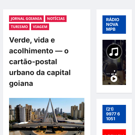
JORNAL GOIANIA
NOTÍCIAS
RÁDIO
NOVA
TURISMO
VIAGEM
MPB
Verde, vida e
acolhimento — o
cartão-postal
urbano da capital
goiana
(21)
9977 6
1051