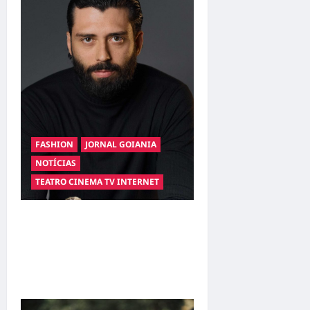
FASHION
JORNAL GOIANIA
NOTÍCIAS
TEATRO CINEMA TV INTERNET
Hilber Dias inaugura a
Bravus Barbearia e
transforma sonho em
realidade em Goiânia