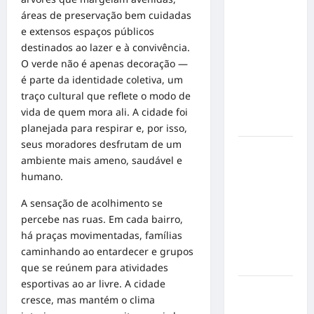
Militão
áreas de preservação bem cuidadas
emociona
e extensos espaços públicos
ao
destinados ao lazer e à convivência.
compartilhar
O verde não é apenas decoração —
momentos
é parte da identidade coletiva, um
especiais
traço cultural que reflete o modo de
com a filha
vida de quem mora ali. A cidade foi
Cecília
planejada para respirar e, por isso,
seus moradores desfrutam de um
Hilber Dias
ambiente mais ameno, saudável e
inaugura a
humano.
Bravus
Barbearia e
A sensação de acolhimento se
transforma
percebe nas ruas. Em cada bairro,
sonho em
há praças movimentadas, famílias
realidade
caminhando ao entardecer e grupos
em Goiânia
que se reúnem para atividades
esportivas ao ar livre. A cidade
Adoção
cresce, mas mantém o clima
responsável