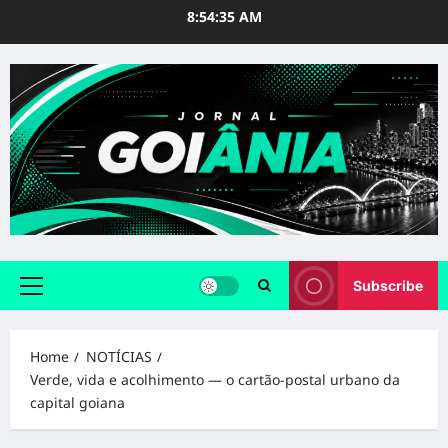
Skip
8:54:36 AM
to
content
Subscribe
Primary
Menu
Home
NOTÍCIAS
Verde, vida e acolhimento — o cartão-postal urbano da
capital goiana