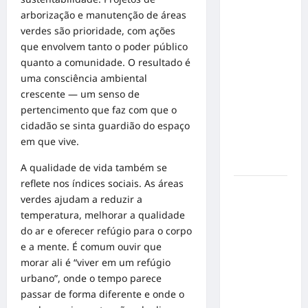
Inclusão
arborização e manutenção de áreas
em Alta
verdes são prioridade, com ações
Velocidade:
que envolvem tanto o poder público
Influenciador
quanto a comunidade. O resultado é
com
uma consciência ambiental
Síndrome
crescente — um senso de
de Down
pertencimento que faz com que o
Realiza
cidadão se sinta guardião do espaço
Sonho nas
em que vive.
Pistas de
Goiânia
A qualidade de vida também se
reflete nos índices sociais. As áreas
Sinal de
verdes ajudam a reduzir a
Alerta:
temperatura, melhorar a qualidade
Carolina
do ar e oferecer refúgio para o corpo
Dieckmann
e a mente. É comum ouvir que
transforma
morar ali é “viver em um refúgio
experiência
urbano”, onde o tempo parece
de saúde
passar de forma diferente e onde o
em