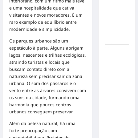
interiorano, com um ritmo mais leve
de cães e
e uma hospitalidade que cativa
gatos: guia
visitantes e novos moradores. É um
completo
raro exemplo de equilíbrio entre
para dar
modernidade e simplicidade.
um lar a
um pet
Os parques urbanos são um
espetáculo à parte. Alguns abrigam
Ministério
lagos, nascentes e trilhas ecológicas,
Público
atraindo turistas e locais que
pede R$
buscam contato direto com a
120
natureza sem precisar sair da zona
milhões de
urbana. O som dos pássaros e o
Virgínia
vento entre as árvores convivem com
Fonseca e
os sons da cidade, formando uma
Blaze por
harmonia que poucos centros
suposta
urbanos conseguem preservar.
divulgação
abusiva de
Além da beleza natural, há uma
apostas
forte preocupação com
sustentabilidade. Projetos de