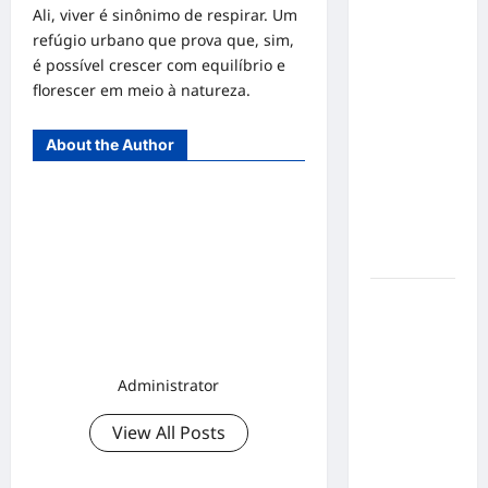
o 1º lugar
Ali, viver é sinônimo de respirar. Um
no
refúgio urbano que prova que, sim,
Concurso
é possível crescer com equilíbrio e
de Poesia
florescer em meio à natureza.
Falada
durante o
About the Author
7º
Encontro
Nacional
de
Escritores
Dorival
Júnior
volta ao
radar do
Administrator
São Paulo
em meio à
View All Posts
crise e
pressão