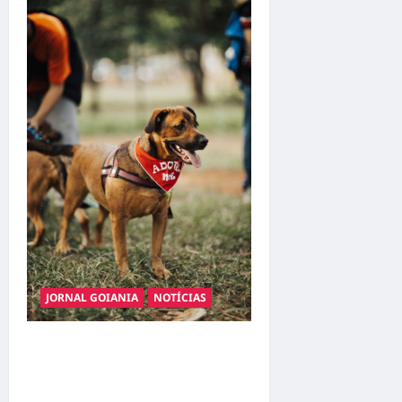
JORNAL GOIANIA
NOTÍCIAS
Adoção responsável de
cães e gatos: guia completo
para dar um lar a um pet