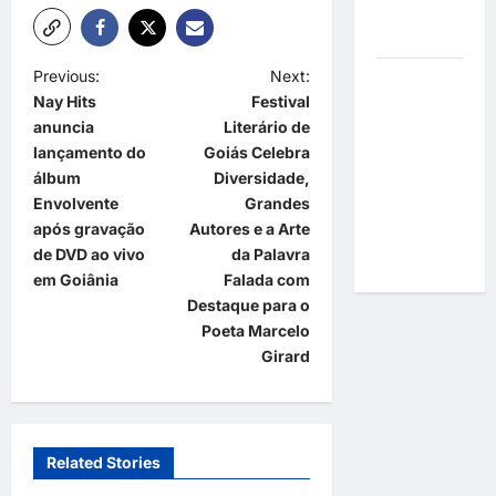
por
resultados
P
Previous:
Next:
Gracyanne
Nay Hits
Festival
Barbosa
o
anuncia
Literário de
muda
s
lançamento do
Goiás Celebra
rumo
t
álbum
Diversidade,
estético e
Envolvente
Grandes
aposta em
n
após gravação
Autores e a Arte
visual mais
a
de DVD ao vivo
da Palavra
natural
em Goiânia
Falada com
v
Destaque para o
i
Poeta Marcelo
g
Girard
a
t
i
Related Stories
o