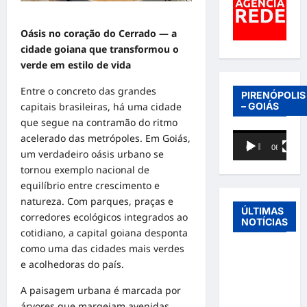
Oásis no coração do Cerrado — a
cidade goiana que transformou o
verde em estilo de vida
Entre o concreto das grandes
PIRENÓPOLIS
capitais brasileiras, há uma cidade
– GOIÁS
que segue na contramão do ritmo
Tocador
acelerado das metrópoles. Em Goiás,
00:00
06:40
de
um verdadeiro oásis urbano se
vídeo
tornou exemplo nacional de
equilíbrio entre crescimento e
natureza. Com parques, praças e
ÚLTIMAS
corredores ecológicos integrados ao
NOTÍCIAS
cotidiano, a capital goiana desponta
como uma das cidades mais verdes
Entre o
e acolhedoras do país.
futebol e a
paternidade:
A paisagem urbana é marcada por
Éder
árvores que margeiam avenidas,