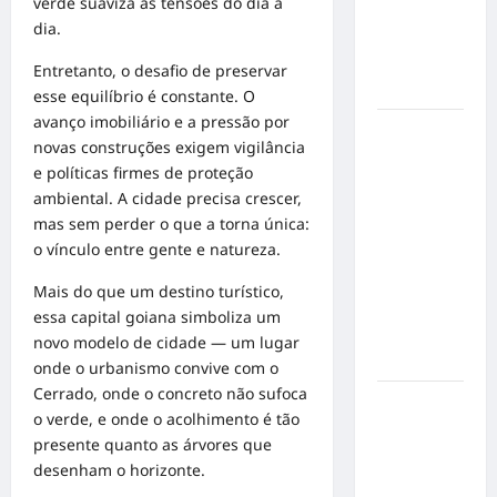
verde suaviza as tensões do dia a
mensagem
dia.
sobre
prevenção
Entretanto, o desafio de preservar
e cuidados
esse equilíbrio é constante. O
avanço imobiliário e a pressão por
Resenha
novas construções exigem vigilância
do Brunão
e políticas firmes de proteção
chega à
ambiental. A cidade precisa crescer,
sua
mas sem perder o que a torna única:
segunda
o vínculo entre gente e natureza.
edição e
promete
Mais do que um destino turístico,
movimentar
essa capital goiana simboliza um
a noite
novo modelo de cidade — um lugar
goianiense
onde o urbanismo convive com o
Cerrado, onde o concreto não sufoca
Poeta
o verde, e onde o acolhimento é tão
Marcelo
presente quanto as árvores que
Girard
desenham o horizonte.
conquista