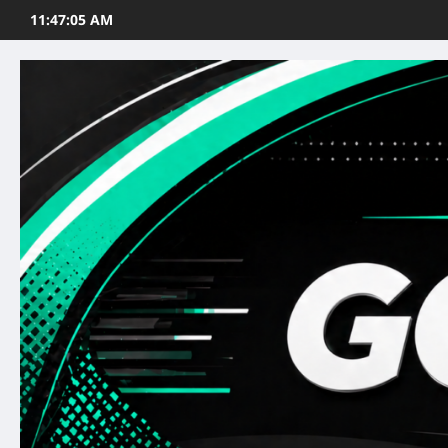
Skip
11:47:06 AM
to
content