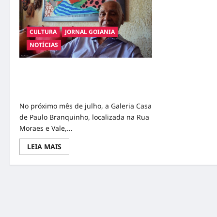
CULTURA
JORNAL GOIANIA
NOTÍCIAS
A Redescoberta da Tapeçaria de Cassis:
Exposição em Julho na Galeria Casa de
Paulo Branquinho
No próximo mês de julho, a Galeria Casa
de Paulo Branquinho, localizada na Rua
Moraes e Vale,...
Read
LEIA MAIS
more
about
A
Redescoberta
da
Tapeçaria
de
Cassis:
Exposição
em