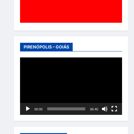
PIRENÓPOLIS – GOIÁS
Tocador
de
vídeo
00:00
06:40