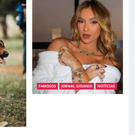
FAMOSOS
JORNAL GOIANIA
NOTÍCIAS
Ministério Público pede R$ 120 milhões de
Virgínia Fonseca e Blaze por suposta
divulgação abusiva de apostas
gatos: guia