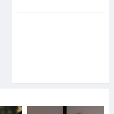
experiência de saúde em mensagem sobre
prevenção e cuidados
Resenha do Brunão chega à sua segunda edição e
promete movimentar a noite goianiense
Poeta Marcelo Girard conquista o 1º lugar no
Concurso de Poesia Falada durante o 7º Encontro
Nacional de Escritores
Dorival Júnior volta ao radar do São Paulo em
meio à crise e pressão por resultados
Gracyanne Barbosa muda rumo estético e aposta
em visual mais natural