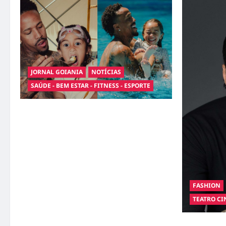
JORNAL GOIANIA
NOTÍCIAS
SAÚDE - BEM ESTAR - FITNESS - ESPORTE
Entre o futebol e a paternidade: Éder Militão
emociona ao compartilhar momentos
especiais com a filha Cecília
FASHION
TEATRO CI
Hilber Dias 