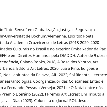
ão “Lato Sensu” em Globalização, Justiça e Segurança
r-Universitat de Bochum/Alemanha. Escritor. Poeta.
nte da Academia Cruzeirense de Letras (2018-2020, 2020-
dades Culturais no Brasil e no exterior. Embaixador da Paz
AEFH e em Direitos Humanos pela OMDDH. Autor de 9 obra
nscendência, Chiado Books, 2018; A Rosa dos Ventos, Art
 Urbanos, Editora Art Letras, 2020; Lua a Pino, Edições e
 Nos Labirintos da Palavra, AIL, 2022; Sol Ridente, Literarte
letâneas/antologias. Coorganizador das Coletâneas Então é
uto a Fernando Pessoa (Versejar, 2021) e O Natal entre nós
Prêmio Literário (2022), I Prêmio Art Letras: Um Tributo à
çalves Dias (2023). Colunista do Jornal ROL desde
títulos. Em seus textos, de escopo bem heterogêneo, procur