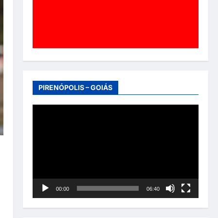
PIRENÓPOLIS – GOIÁS
Tocador
de
vídeo
00:00
06:40