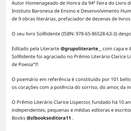
Autor Homenageado de Honra da 94ª Feira do Livro de 
Instituto Baronesa de Ensino e Desenvolvimento Huma
de 9 obras literárias, prefaciador de dezenas de livro
O seu livro SolRidente (ISBN: 978-65-86528-63-3) desp
Editado pela Literarte
@grupoliterarte_
, com capa e 
SolRidente foi agraciado no Prêmio Literário Clarice 
de Poesia”!!!
O poemário em referência é constituído por 101 belí
os corações com a potência do sorriso, do amor, da i
O Prêmio Literário Clarice Lispector, fundado há 10 an
independentes, pequenas e médias editoras e escritor
Books
@zlbookseditora11
.