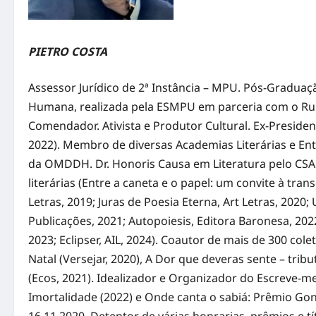
PIETRO COSTA
Assessor Jurídico de 2ª Instância – MPU. Pós-Graduaç
Humana, realizada pela ESMPU em parceria com o Ruh
Comendador. Ativista e Produtor Cultural. Ex-Preside
2022). Membro de diversas Academias Literárias e Enti
da OMDDH. Dr. Honoris Causa em Literatura pelo CS
literárias (Entre a caneta e o papel: um convite à tra
Letras, 2019; Juras de Poesia Eterna, Art Letras, 2020;
Publicações, 2021; Autopoiesis, Editora Baronesa, 2022;
2023; Eclipser, AIL, 2024). Coautor de mais de 300 co
Natal (Versejar, 2020), A Dor que deveras sente – trib
(Ecos, 2021). Idealizador e Organizador do Escreve-me 
Imortalidade (2022) e Onde canta o sabiá: Prêmio Gon
16.11.2020. Detentor de várias honrarias, prêmios e 