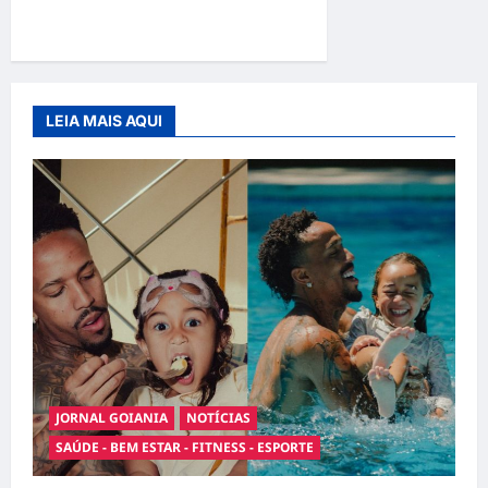
Fama”
LEIA MAIS AQUI
JORNAL GOIANIA
NOTÍCIAS
SAÚDE - BEM ESTAR - FITNESS - ESPORTE