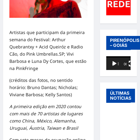
Artistas que participam da primeira
semana do Festival: Arthur
PIRENÓPOLIS
– GOIÁS
Quebrantxy + Acid Queiróz e Radio
Cão, do Pink Umbrellas.SP; Vivi
Tocador
Barbosa e Luna Dy Cortes, que estão
00:00
06:40
de
na PinkFringe
vídeo
(créditos das fotos, no sentido
horário: Bruno Dantas; Nicholas;
ÚLTIMAS
Viviane Barbosa; Kelly Santos)
NOTÍCIAS
A primeira edição em 2020 contou
Entre o
com mais de 70 artistas de lugares
futebol e a
como China, México, Alemanha,
paternidade:
Uruguai, Áustria, Taiwan e Brasil
Éder
Com sete meses de ocupação online