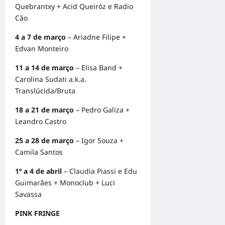
Quebrantxy + Acid Queiróz e Radio
Cão
4 a 7 de março
– Ariadne Filipe +
Edvan Monteiro
11 a 14 de março
– Elisa Band +
Carolina Sudati a.k.a.
Translúcida/Bruta
18 a 21 de março
– Pedro Galiza +
Leandro Castro
25 a 28 de março
– Igor Souza +
Camila Santos
1º a 4 de abril
– Claudia Piassi e Edu
Guimarães + Monoclub + Luci
Savassa
PINK FRINGE