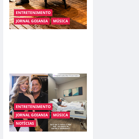
ENTRETENIMENTO
JORNAL GOIANIA
MÚSICA
Resenha do Brunão chega à
sua segunda edição e
promete movimentar a noite
goianiense
ENTRETENIMENTO
JORNAL GOIANIA
MÚSICA
NOTÍCIAS