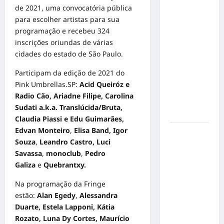
de 2021, uma convocatória pública
no
para escolher artistas para sua
Concurso
programação e recebeu 324
de Poesia
inscrições oriundas de várias
Falada
cidades do estado de São Paulo.
durante o
7º
Participam da edição de 2021 do
Encontro
Pink Umbrellas.SP:
Acid Queiróz e
Nacional
Radio Cão, Ariadne Filipe, Carolina
de
Sudati a.k.a. Translúcida/Bruta,
Escritores
Claudia Piassi e Edu Guimarães,
Edvan Monteiro
,
Elisa Band, Igor
Dorival
Souza
,
Leandro Castro, Luci
Júnior
Savassa
,
monoclub
,
Pedro
volta ao
Galiza
e
Quebrantxy.
radar do
São Paulo
Na programação da Fringe
em meio à
estão:
Alan Egedy
,
Alessandra
crise e
Duarte, Estela Lapponi, Kátia
pressão
Rozato, Luna Dy Cortes, Maurício