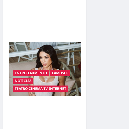
Sertanejo Leonardo é
internado em Goiânia após
quadro de desidratação;
família diz que ele está fora
de risco
ENTRETENIMENTO
FAMOSOS
NOTÍCIAS
TEATRO CINEMA TV INTERNET
“Coração em Rede
Nacional: Nova Eleita de
Belo Assina com Reality e
Agita os Bastidores da