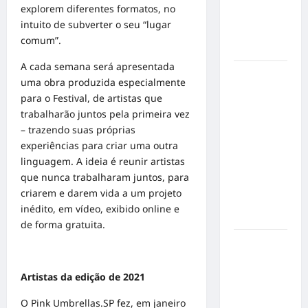
mensagem
explorem diferentes formatos, no
sobre
intuito de subverter o seu “lugar
prevenção
comum”.
e cuidados
A cada semana será apresentada
Resenha
uma obra produzida especialmente
do Brunão
para o Festival, de artistas que
chega à
trabalharão juntos pela primeira vez
sua
– trazendo suas próprias
segunda
experiências para criar uma outra
edição e
linguagem. A ideia é reunir artistas
promete
que nunca trabalharam juntos, para
movimentar
criarem e darem vida a um projeto
a noite
inédito, em vídeo, exibido online e
goianiense
de forma gratuita.
Poeta
Marcelo
Girard
Artistas da edição de 2021
conquista
O Pink Umbrellas.SP fez, em janeiro
o 1º lugar