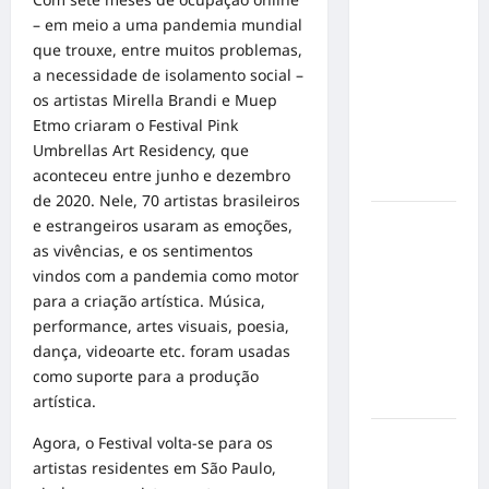
Militão
– em meio a uma pandemia mundial
emociona
que trouxe, entre muitos problemas,
ao
a necessidade de isolamento social –
compartilhar
os artistas Mirella Brandi e Muep
momentos
Etmo criaram o Festival Pink
especiais
Umbrellas Art Residency, que
com a filha
aconteceu entre junho e dezembro
Cecília
de 2020. Nele, 70 artistas brasileiros
Hilber Dias
e estrangeiros usaram as emoções,
inaugura a
as vivências, e os sentimentos
Bravus
vindos com a pandemia como motor
Barbearia e
para a criação artística. Música,
transforma
performance, artes visuais, poesia,
sonho em
dança, videoarte etc. foram usadas
realidade
como suporte para a produção
em Goiânia
artística.
Adoção
Agora, o Festival volta-se para os
responsável
artistas residentes em São Paulo,