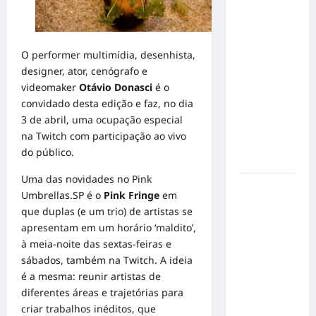
em Alta
Velocidade:
Influenciador
O performer multimídia, desenhista,
com
designer, ator, cenógrafo e
Síndrome
videomaker
Otávio Donasci
é o
de Down
convidado desta edição e faz, no dia
Realiza
3 de abril, uma ocupação especial
Sonho nas
na Twitch com participação ao vivo
Pistas de
do público.
Goiânia
Uma das novidades no Pink
Sinal de
Umbrellas.SP é o
Pink Fringe
em
Alerta:
que duplas (e um trio) de artistas se
Carolina
apresentam em um horário ‘maldito’,
Dieckmann
à meia-noite das sextas-feiras e
transforma
sábados, também na Twitch. A ideia
experiência
é a mesma: reunir artistas de
de saúde
diferentes áreas e trajetórias para
em
criar trabalhos inéditos, que