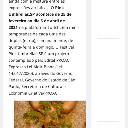
de cães e
ainda com a mistura entre as
gatos: guia
expressões artísticas. O
Pink
completo
Umbrellas.SP acontece de 25 de
para dar
fevereiro ao dia 5 de abril de
um lar a
2021
na plataforma Twitch, em mini-
um pet
temporadas de cada uma das
duplas (e trio), semanalmente, de
Ministério
quinta-feira a domingo. O Festival
Público
Pink Umbrellas.SP é um projeto
pede R$
contemplado pelo Edital PROAC
120
Expresso Lei Aldir Blanc (Lei
milhões de
14.017/2020), através do Governo
Virgínia
Federal, Governo do Estado de São
Fonseca e
Paulo, Secretaria de Cultura e
Blaze por
Economia Criativa/PROAC.
suposta
divulgação
abusiva de
apostas
Inclusão