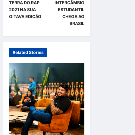
TERRA DO RAP
INTERCÂMBIO
s
2021 NA SUA
ESTUDANTIL
t
OITAVA EDIÇÃO
CHEGA AO
BRASIL
n
a
v
Related Stories
i
g
a
t
i
o
n