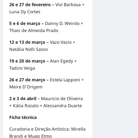
26 e 27 de fevereiro –
Vivi Barbosa +
Luna Dy Cortes
5 e 6 de março –
Danny D. Weirdo +
Thais de Almeida Prado
12 e 13 de março –
Vazo Vazio +
Natália Nolli Sasso
19 e 20 de março –
Alan Egedy +
Tadzio Veiga
26 e 27 de março –
Estela Lapponi +
Meire D´Origem
2 e 3 de abril
– Mauricio de Oliveira
+ Kátia Rozato + Alessandra Duarte
Ficha técnica
Curadoria e Direção Artística: Mirella
Brandi e Muep Etmo