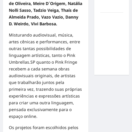
por
de Oliveira, Meire D´Origem, Natália
resultados
Nolli Sasso, Tadzio Veiga, Thaís de
Almeida Prado, Vazo Vazio, Danny
Gracyanne
D. Weirdo,
Vivi Barbosa.
Barbosa
muda
Misturando audiovisual, música,
rumo
artes cênicas e performances, entre
estético e
outras tantas possibilidades de
aposta em
linguagem artísticas, tanto o Pink
visual mais
Umbrellas.SP quanto o Pink Fringe
natural
recebem a cada semana obras
audiovisuais originais, de artistas
que trabalharão juntos pela
primeira vez, trazendo suas próprias
experiências e expressões artísticas
para criar uma outra linguagem,
pensada exclusivamente para o
espaço online.
Os projetos foram escolhidos pelos