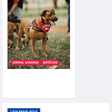
JORNAL GOIANIA
NOTÍCIAS
Adoção responsável de
cães e gatos: guia completo
para dar um lar a um pet
LEIA MAIS AQUI