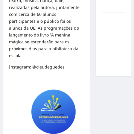
teatro, música, dança, balé,
por
realizadas pela autora, juntamente
resultados
com cerca de 60 alunos
Gracyanne
participantes e o público foi os
Barbosa
alunos da UE. As programações do
muda
lançamento do livro “A menina
rumo
mágica se estenderão para os
estético e
próximos dias para a biblioteca da
aposta em
escola.
visual mais
Instagram: @cleudeguedes_
natural