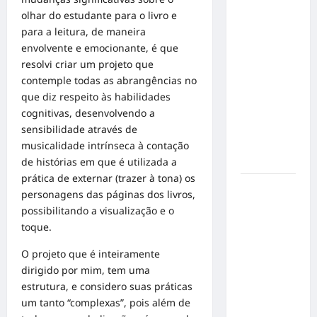
em Alta
olhar do estudante para o livro e
Velocidade:
para a leitura, de maneira
Influenciador
envolvente e emocionante, é que
com
resolvi criar um projeto que
Síndrome
contemple todas as abrangências no
de Down
que diz respeito às habilidades
Realiza
cognitivas, desenvolvendo a
Sonho nas
sensibilidade através de
Pistas de
musicalidade intrínseca à contação
Goiânia
de histórias em que é utilizada a
prática de externar (trazer à tona) os
Sinal de
personagens das páginas dos livros,
Alerta:
possibilitando a visualização e o
Carolina
toque.
Dieckmann
transforma
O projeto que é inteiramente
experiência
dirigido por mim, tem uma
de saúde
estrutura, e considero suas práticas
em
um tanto “complexas”, pois além de