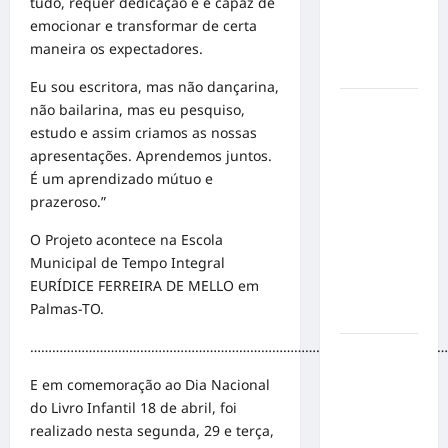
mensagem
tudo, requer dedicação e é capaz de
sobre
emocionar e transformar de certa
prevenção
maneira os expectadores.
e cuidados
Eu sou escritora, mas não dançarina,
Resenha
não bailarina, mas eu pesquiso,
do Brunão
estudo e assim criamos as nossas
chega à
apresentações. Aprendemos juntos.
sua
É um aprendizado mútuo e
segunda
prazeroso.”
edição e
O Projeto acontece na Escola
promete
Municipal de Tempo Integral
movimentar
EURÍDICE FERREIRA DE MELLO em
a noite
Palmas-TO.
goianiense
……………………………………………………………………………………………………
Poeta
Marcelo
E em comemoração ao Dia Nacional
Girard
do Livro Infantil 18 de abril, foi
conquista
realizado nesta segunda, 29 e terça,
o 1º lugar