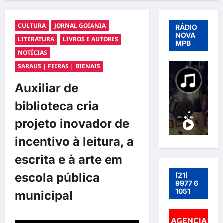
CULTURA
JORNAL GOIANIA
RÁDIO
NOVA
LITERATURA
LIVROS E AUTORES
MPB
NOTÍCIAS
SARAUS | FEIRAS | BIENAIS
Auxiliar de
biblioteca cria
projeto inovador de
incentivo à leitura, a
escrita e à arte em
escola pública
(21)
9977 6
1051
municipal