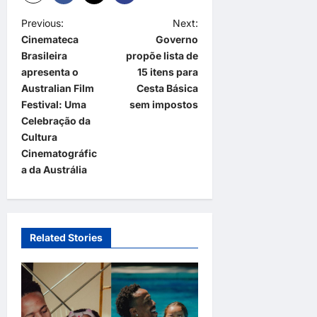
P
Previous:
Next:
Cinemateca
Governo
o
Brasileira
propõe lista de
s
apresenta o
15 itens para
t
Australian Film
Cesta Básica
Festival: Uma
sem impostos
n
Celebração da
a
Cultura
Cinematográfic
v
a da Austrália
i
g
a
Related Stories
t
i
o
n