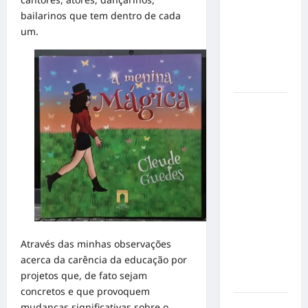
de cães e
bailarinos que tem dentro de cada
gatos: guia
um.
completo
para dar
um lar a
um pet
Ministério
Público
pede R$
120
milhões de
Virgínia
Fonseca e
Blaze por
suposta
Através das minhas observações
divulgação
acerca da carência da educação por
abusiva de
projetos que, de fato sejam
apostas
concretos e que provoquem
Inclusão
mudanças significativas sobre o