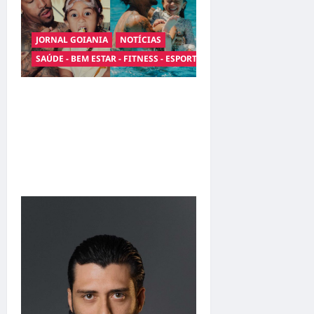
JORNAL GOIANIA
NOTÍCIAS
SAÚDE - BEM ESTAR - FITNESS - ESPORTE
Entre o futebol e a
paternidade: Éder Militão
emociona ao compartilhar
momentos especiais com a
filha Cecília