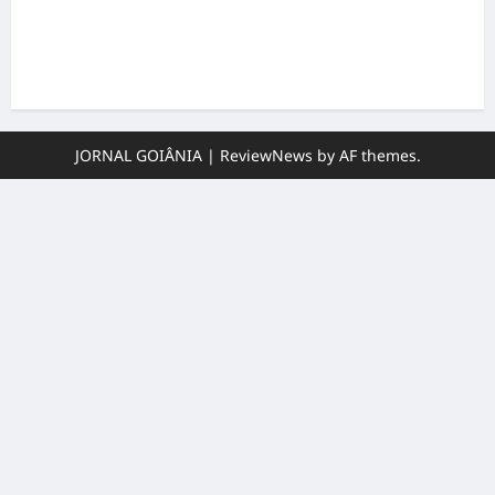
Ministério Público pede R$ 120 milhões de
Virgínia Fonseca e Blaze por suposta
divulgação abusiva de apostas
JORNAL GOIÂNIA
|
ReviewNews
by AF themes.