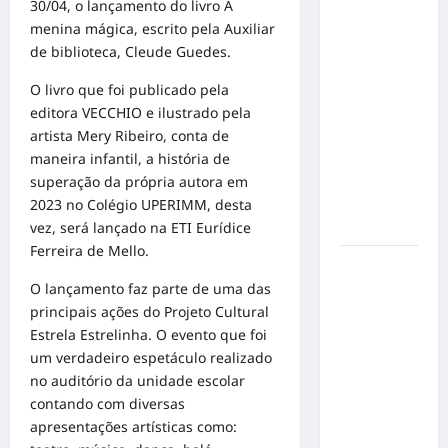
30/04, o lançamento do livro A
no
menina mágica, escrito pela Auxiliar
Concurso
de biblioteca, Cleude Guedes.
de Poesia
O livro que foi publicado pela
Falada
editora VECCHIO e ilustrado pela
durante o
artista Mery Ribeiro, conta de
7º
maneira infantil, a história de
Encontro
superação da própria autora em
Nacional
2023 no Colégio UPERIMM, desta
de
vez, será lançado na ETI Eurídice
Escritores
Ferreira de Mello.
Dorival
O lançamento faz parte de uma das
Júnior
principais ações do Projeto Cultural
volta ao
Estrela Estrelinha. O evento que foi
radar do
um verdadeiro espetáculo realizado
São Paulo
no auditório da unidade escolar
em meio à
contando com diversas
crise e
apresentações artísticas como:
pressão