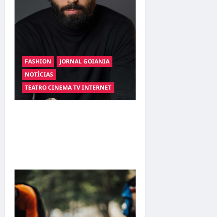
FASHION
JORNAL GOIANIA
NOTÍCIAS
TEATRO CINEMA TV INTERNET
Hilber Dias inaugura a
Bravus Barbearia e
transforma sonho em
realidade em Goiânia