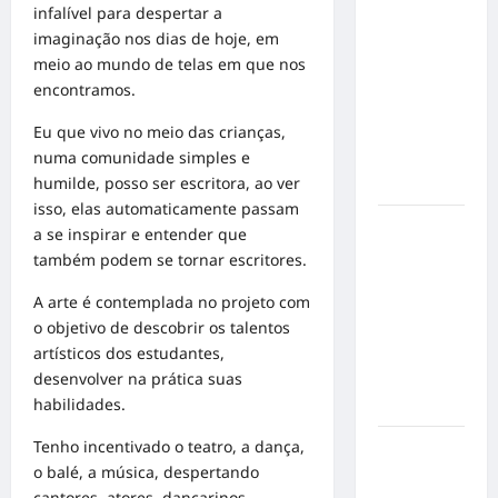
Militão
infalível para despertar a
emociona
imaginação nos dias de hoje, em
ao
meio ao mundo de telas em que nos
compartilhar
encontramos.
momentos
Eu que vivo no meio das crianças,
especiais
numa comunidade simples e
com a filha
humilde, posso ser escritora, ao ver
Cecília
isso, elas automaticamente passam
Hilber Dias
a se inspirar e entender que
inaugura a
também podem se tornar escritores.
Bravus
A arte é contemplada no projeto com
Barbearia e
o objetivo de descobrir os talentos
transforma
artísticos dos estudantes,
sonho em
desenvolver na prática suas
realidade
habilidades.
em Goiânia
Tenho incentivado o teatro, a dança,
Adoção
o balé, a música, despertando
responsável
cantores, atores, dançarinos,