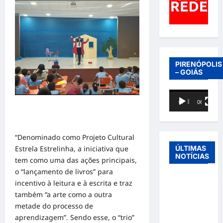
PIRENÓPOLIS
– GOIÁS
Tocador
00:00
06:40
de
vídeo
“Denominado como Projeto Cultural
ÚLTIMAS
Estrela Estrelinha, a iniciativa que
NOTÍCIAS
tem como uma das ações principais,
o “lançamento de livros” para
Entre o
incentivo à leitura e à escrita e traz
futebol e a
também “a arte como a outra
paternidade:
metade do processo de
Éder
aprendizagem”. Sendo esse, o “trio”