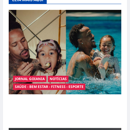
JORNAL GOIANIA
NOTÍCIAS
SAÚDE - BEM ESTAR - FITNESS - ESPORTE
Entre o futebol e a paternidade: Éder Militão
emociona ao compartilhar momentos
especiais com a filha Cecília