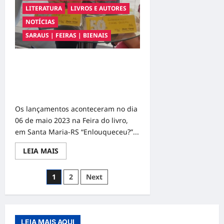
LITERATURA
LIVROS E AUTORES
NOTÍCIAS
SARAUS | FEIRAS | BIENAIS
Lançamento dos livros
“Enlouqueceu?” e “Biviana” Livros
escritos pela autora Elaine Regina
Dias Severo da Rosa
Os lançamentos aconteceram no dia
06 de maio 2023 na Feira do livro,
em Santa Maria-RS “Enlouqueceu?”...
Read
LEIA MAIS
more
about
Lançamento
Navegação
1
2
Next
dos
livros
por
“Enlouqueceu?”
e
posts
“Biviana”
Livros
escritos
LEIA MAIS AQUI