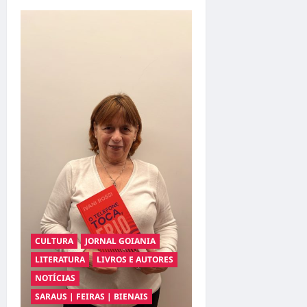
about
PAULO
LEITOR
LANÇA
SEU
NOVO
LIVRO
“Nem
o
Einstein
Sabia
Amar”
CULTURA
JORNAL GOIANIA
LITERATURA
LIVROS E AUTORES
NOTÍCIAS
SARAUS | FEIRAS | BIENAIS