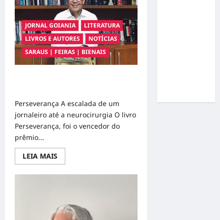
livro
Gracyanne
de
artistas
Barbosa
JORNAL GOIANIA
LITERATURA
muda
LIVROS E AUTORES
NOTÍCIAS
rumo
SARAUS | FEIRAS | BIENAIS
estético e
aposta em
visual mais
VALÉRIO BRAGA GANHA PRÊMIO
natural
LITERATURA CLARICE LISPECTOR
Perseverança A escalada de um
jornaleiro até a neurocirurgia O livro
Perseverança, foi o vencedor do
prêmio...
Read
LEIA MAIS
more
about
VALÉRIO
BRAGA
GANHA
PRÊMIO
LITERATURA
CLARICE
LISPECTOR