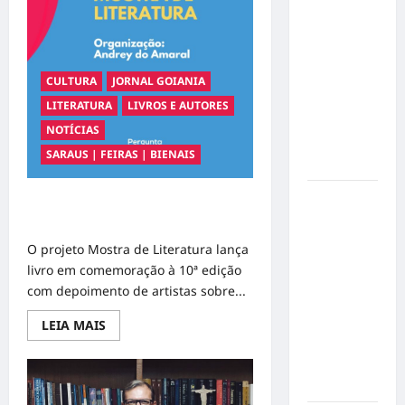
de Poesia
Falada
durante o
7º
CULTURA
JORNAL GOIANIA
Encontro
LITERATURA
LIVROS E AUTORES
Nacional
NOTÍCIAS
de
SARAUS | FEIRAS | BIENAIS
Escritores
Dorival
Mostra de Literatura lança livro de
Júnior
artistas
volta ao
O projeto Mostra de Literatura lança
radar do
livro em comemoração à 10ª edição
São Paulo
com depoimento de artistas sobre...
em meio à
crise e
Read
LEIA MAIS
more
pressão
about
Mostra
por
de
resultados
Literatura
lança