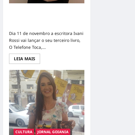
A escritora Ivani Rossi vai lançar o
seu terceiro livro, “O Telefone Toca,
frio”
Dia 11 de novembro a escritora Ivani
Rossi vai lançar o seu terceiro livro,
O Telefone Toca,...
Read
LEIA MAIS
more
about
A
escritora
Ivani
Rossi
vai
lançar
o
seu
terceiro
livro,
“O
Telefone
Toca,
frio”
CULTURA
JORNAL GOIANIA