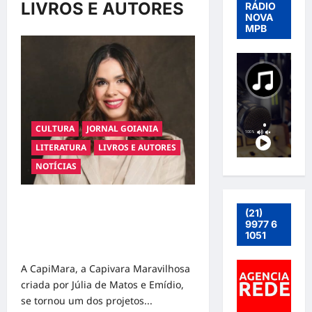
LIVROS E AUTORES
RÁDIO
NOVA
MPB
CULTURA
JORNAL GOIANIA
LITERATURA
LIVROS E AUTORES
NOTÍCIAS
De Goiás para o mundo! CapiMara
(21)
resgata a essência do brincar e se
9977 6
torna nova referência da música
1051
infantil brasileira
A CapiMara, a Capivara Maravilhosa
criada por Júlia de Matos e Emídio,
se tornou um dos projetos...