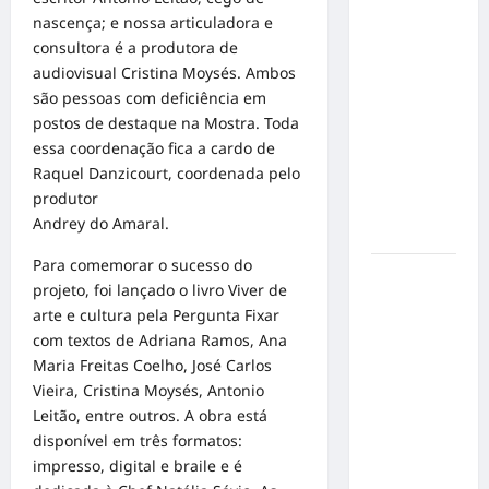
no
nascença; e nossa articuladora e
Concurso
consultora é a produtora de
de Poesia
audiovisual Cristina Moysés. Ambos
Falada
são pessoas com deficiência em
durante o
postos de destaque na Mostra. Toda
7º
essa coordenação fica a cardo de
Encontro
Raquel Danzicourt, coordenada pelo
Nacional
produtor
de
Andrey do Amaral.
Escritores
Para comemorar o sucesso do
Dorival
projeto, foi lançado o livro Viver de
Júnior
arte e cultura pela Pergunta Fixar
volta ao
com textos de Adriana Ramos, Ana
radar do
Maria Freitas Coelho, José Carlos
São Paulo
Vieira, Cristina Moysés, Antonio
em meio à
Leitão, entre outros. A obra está
crise e
disponível em três formatos:
pressão
impresso, digital e braile e é
por