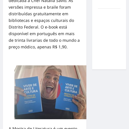
dedicada à Chef Natália Sávio. As
resultados
versões impressa e braile foram
distribuídas gratuitamente em
Gracyanne
bibliotecas e espaços culturais do
Barbosa
Distrito Federal. O e-book está
muda
disponível em português em mais
rumo
de trinta livrarias de todo o mundo a
estético e
preço módico, apenas R$ 1,90.
aposta em
visual mais
natural
A Mostra de Literatura é um evento