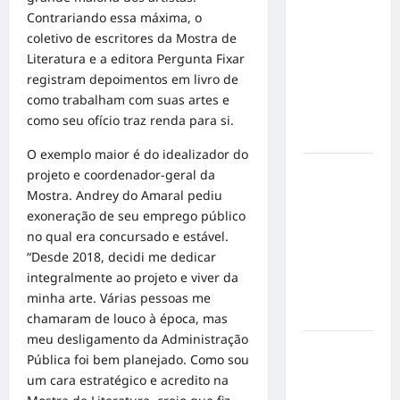
emociona
Contrariando essa máxima, o
ao
coletivo de escritores da Mostra de
compartilhar
Literatura e a editora Pergunta Fixar
momentos
registram depoimentos em livro de
especiais
como trabalham com suas artes e
com a filha
como seu ofício traz renda para si.
Cecília
O exemplo maior é do idealizador do
Hilber Dias
projeto e coordenador-geral da
inaugura a
Mostra. Andrey do Amaral pediu
Bravus
exoneração de seu emprego público
Barbearia e
no qual era concursado e estável.
transforma
“Desde 2018, decidi me dedicar
sonho em
integralmente ao projeto e viver da
realidade
minha arte. Várias pessoas me
em Goiânia
chamaram de louco à época, mas
meu desligamento da Administração
Adoção
Pública foi bem planejado. Como sou
responsável
um cara estratégico e acredito na
de cães e