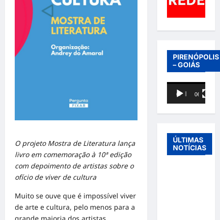
PIRENÓPOLIS
– GOIÁS
Tocador
00:00
06:40
de
vídeo
ÚLTIMAS
O projeto Mostra de Literatura lança
NOTÍCIAS
livro em comemoração à 10ª edição
com depoimento de artistas sobre o
Entre o
ofício de viver de cultura
futebol e a
paternidade:
Muito se ouve que é impossível viver
Éder
de arte e cultura, pelo menos para a
Militão
grande maioria dos artistas.