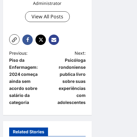
Administrator
View All Posts
P
Previous:
Next:
Piso da
Psicóloga
o
Enfermagem:
rondoniense
s
2024 começa
publica livro
t
ainda sem
sobre suas
acordo sobre
experiências
n
salário da
com
a
categoria
adolescentes
v
i
g
Related Stories