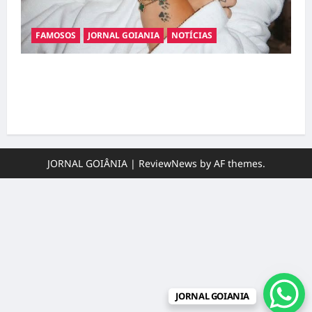
FAMOSOS
JORNAL GOIANIA
NOTÍCIAS
Ministério Público pede R$ 120 milhões de
Virgínia Fonseca e Blaze por suposta
divulgação abusiva de apostas
JORNAL GOIÂNIA
|
ReviewNews
by AF themes.
JORNAL GOIANIA