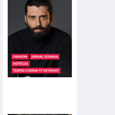
FASHION
JORNAL GOIANIA
NOTÍCIAS
TEATRO CINEMA TV INTERNET
Hilber Dias inaugura a
Bravus Barbearia e
transforma sonho em
realidade em Goiânia