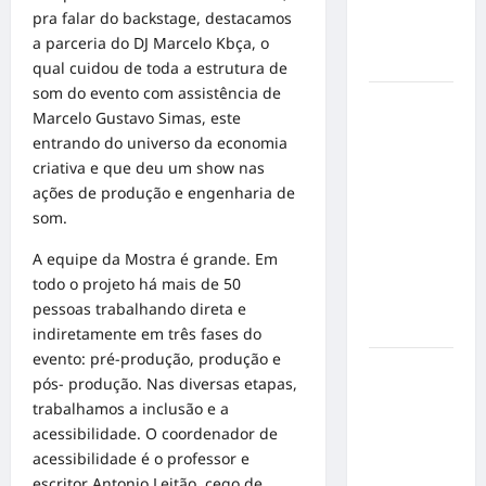
sobre
pra falar do backstage, destacamos
prevenção
a parceria do DJ Marcelo Kbça, o
e cuidados
qual cuidou de toda a estrutura de
som do evento com assistência de
Resenha
Marcelo Gustavo Simas, este
do Brunão
entrando do universo da economia
chega à
criativa e que deu um show nas
sua
ações de produção e engenharia de
segunda
som.
edição e
promete
A equipe da Mostra é grande. Em
movimentar
todo o projeto há mais de 50
a noite
pessoas trabalhando direta e
goianiense
indiretamente em três fases do
evento: pré-produção, produção e
Poeta
pós- produção. Nas diversas etapas,
Marcelo
trabalhamos a inclusão e a
Girard
acessibilidade. O coordenador de
conquista
acessibilidade é o professor e
o 1º lugar
escritor Antonio Leitão, cego de