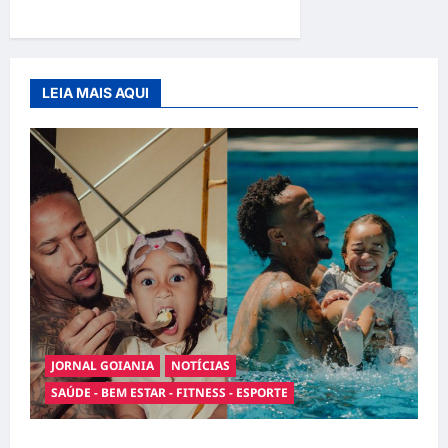
para dar um lar a um pet
LEIA MAIS AQUI
JORNAL GOIANIA
NOTÍCIAS
SAÚDE - BEM ESTAR - FITNESS - ESPORTE
Entre o futebol e a paternidade: Éder Militão