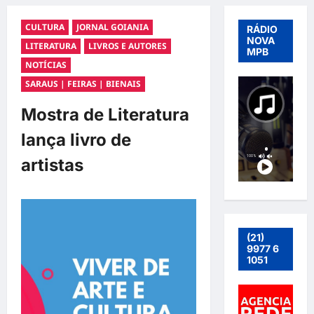
CULTURA
JORNAL GOIANIA
RÁDIO
NOVA
LITERATURA
LIVROS E AUTORES
MPB
NOTÍCIAS
SARAUS | FEIRAS | BIENAIS
Mostra de Literatura
lança livro de
artistas
(21)
9977 6
1051