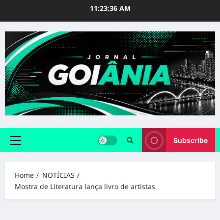
Skip
11:23:37 AM
to
content
Subscribe
Primary
Menu
Home
NOTÍCIAS
Mostra de Literatura lança livro de artistas