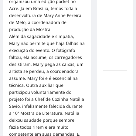
organizou uma edição pocket no
em Alta
Acre. Já em Brasília, temos toda a
Velocidade:
desenvoltura de Mary Anne Pereira
Influenciador
de Melo, a coordenadora de
com
produção da Mostra.
Síndrome
Além da sagacidade e simpatia,
de Down
Mary não permite que haja falhas na
Realiza
execução do evento. O fotógrafo
Sonho nas
faltou, ela assume; os carregadores
Pistas de
desistiram, Mary pega as caixas; um
Goiânia
artista se perdeu, a coordenadora
Sinal de
assume. Mary foi e é essencial na
Alerta:
técnica. Outra auxiliar que
Carolina
participou voluntariamente do
Dieckmann
projeto foi a Chef de Cozinha Natália
transforma
Sávio, infelizmente falecida durante
experiência
a 10ª Mostra de Literatura. Natália
de saúde
deixou saudade porque sempre
em
fazia todos rirem e era muito
mensagem
competente em suas demandas. E,