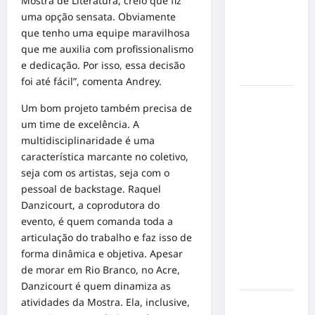
Mostra de Literatura, creio que fiz
gatos: guia
uma opção sensata. Obviamente
completo
que tenho uma equipe maravilhosa
para dar
que me auxilia com profissionalismo
um lar a
e dedicação. Por isso, essa decisão
um pet
foi até fácil”, comenta Andrey.
Ministério
Um bom projeto também precisa de
Público
um time de excelência. A
pede R$
multidisciplinaridade é uma
120
característica marcante no coletivo,
milhões de
seja com os artistas, seja com o
Virgínia
pessoal de backstage. Raquel
Fonseca e
Danzicourt, a coprodutora do
Blaze por
evento, é quem comanda toda a
suposta
articulação do trabalho e faz isso de
divulgação
forma dinâmica e objetiva. Apesar
abusiva de
de morar em Rio Branco, no Acre,
apostas
Danzicourt é quem dinamiza as
atividades da Mostra. Ela, inclusive,
Inclusão